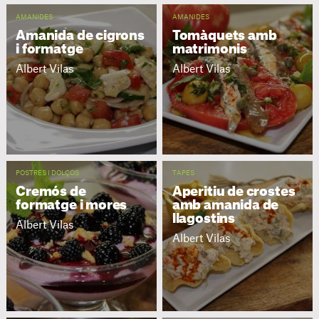
AMANIDES
AMANIDES
Amanida de cigrons
Tomàquets amb
i formatge
matrimonis
Albert Vilas
Albert Vilas
POSTRES I DOLÇOS
TAPES
Cremós de
Aperitiu de crostes
formatge i mores
amb amanida de
llagostins
Albert Vilas
Albert Vilas