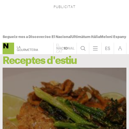
Segueix-nos a Discover
Joc El Nacional
Ultimàtum Itàlia
Meloni Espanya
Receptes d'estiu