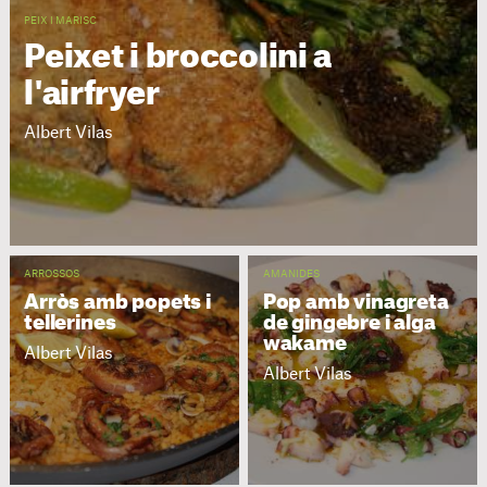
PEIX I MARISC
Peixet i broccolini a
l'airfryer
Albert Vilas
ARROSSOS
AMANIDES
Arròs amb popets i
Pop amb vinagreta
tellerines
de gingebre i alga
wakame
Albert Vilas
Albert Vilas