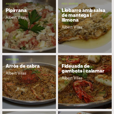
AMANIDES
PEIX I MARISC
Pipirrana
Llobarro amb salsa
de mantega i
Albert Vilas
llimona
Albert Vilas
ARROSSOS
PEIX I MARISC
Arròs de cabra
Fideuada de
gambots i calamar
Albert Vilas
Albert Vilas