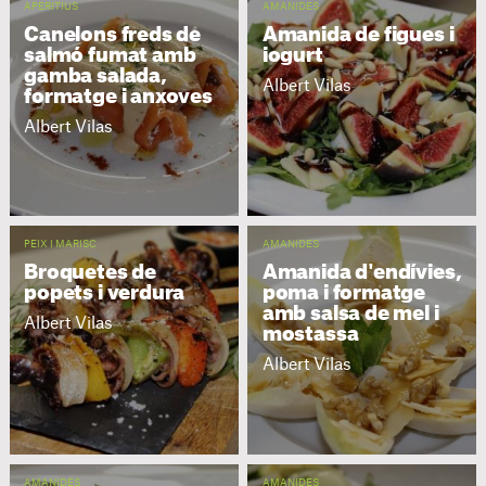
APERITIUS
AMANIDES
Canelons freds de
Amanida de figues i
salmó fumat amb
iogurt
gamba salada,
Albert Vilas
formatge i anxoves
Albert Vilas
PEIX I MARISC
AMANIDES
Broquetes de
Amanida d'endívies,
popets i verdura
poma i formatge
amb salsa de mel i
Albert Vilas
mostassa
Albert Vilas
AMANIDES
AMANIDES