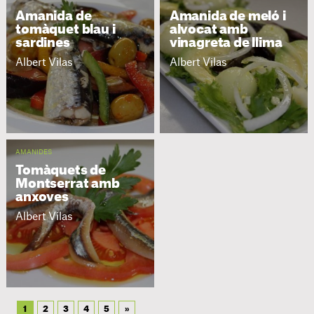
Amanida de
Amanida de meló i
tomàquet blau i
alvocat amb
sardines
vinagreta de llima
Albert Vilas
Albert Vilas
AMANIDES
Tomàquets de
Montserrat amb
anxoves
Albert Vilas
1
2
3
4
5
»