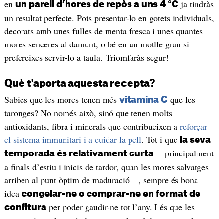
en
ja tindràs
un parell d’hores de repòs a uns 4 °C
un resultat perfecte. Pots presentar-lo en gotets individuals,
decorats amb unes fulles de menta fresca i unes quantes
mores senceres al damunt, o bé en un motlle gran si
prefereixes servir-lo a taula. Triomfaràs segur!
Què t'aporta aquesta recepta?
Sabies que les mores tenen més
que les
vitamina C
taronges? No només això, sinó que tenen molts
antioxidants, fibra i minerals que contribueixen a
reforçar
el sistema immunitari i a cuidar la pell
. Tot i que
la seva
—principalment
temporada és relativament curta
a finals d’estiu i inicis de tardor, quan les mores salvatges
arriben al punt òptim de maduració—, sempre és bona
idea
congelar-ne o comprar-ne en format de
per poder gaudir-ne tot l’any. I és que les
confitura