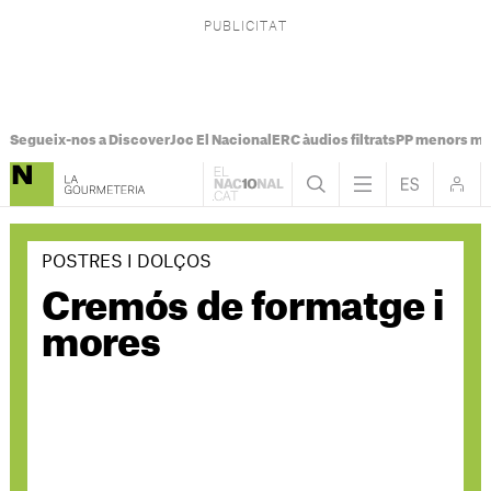
Segueix-nos a Discover
Joc El Nacional
ERC àudios filtrats
PP menors mi
POSTRES I DOLÇOS
Cremós de formatge i
mores