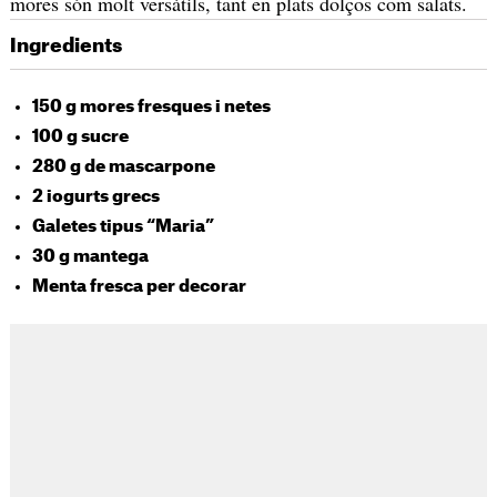
mores són molt versàtils, tant en plats dolços com salats.
Ingredients
150 g mores fresques i netes
100 g sucre
280 g de mascarpone
2 iogurts grecs
Galetes tipus “Maria”
30 g mantega
Menta fresca per decorar