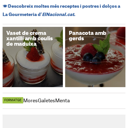
​🍽️​ Descobreix moltes més receptes i postres i dolços a
La Gourmeteria d’
ElNacional.cat
.
Vaset de crema
Panacota amb
xantillí amb coulis
gerds
de maduixa
Mores
Galetes
Menta
FORMATGE