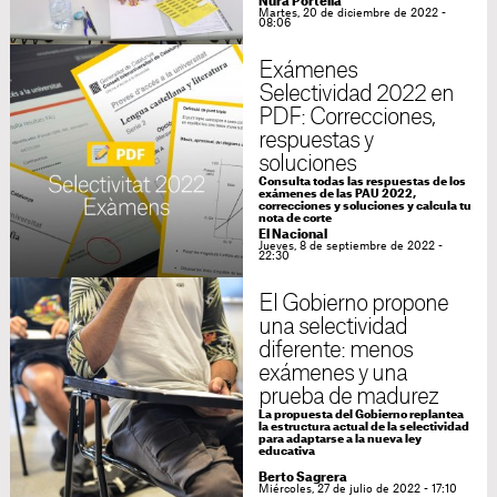
Nura Portella
Martes, 20 de diciembre de 2022 -
08:06
Exámenes
Selectividad 2022 en
PDF: Correcciones,
respuestas y
soluciones
Consulta todas las respuestas de los
exámenes de las PAU 2022,
correcciones y soluciones y calcula tu
nota de corte
El Nacional
Jueves, 8 de septiembre de 2022 -
22:30
El Gobierno propone
una selectividad
diferente: menos
exámenes y una
prueba de madurez
La propuesta del Gobierno replantea
la estructura actual de la selectividad
para adaptarse a la nueva ley
educativa
Berto Sagrera
Miércoles, 27 de julio de 2022 - 17:10