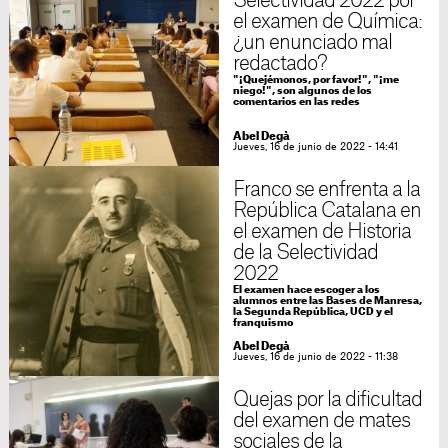
Selectividad 2022 por
el examen de Química:
¿un enunciado mal
redactado?
"¡Quejémonos, por favor!", "¡me
niego!", son algunos de los
comentarios en las redes
Abel Degà
Jueves, 16 de junio de 2022 - 14:41
Franco se enfrenta a la
República Catalana en
el examen de Historia
de la Selectividad
2022
El examen hace escoger a los
alumnos entre las Bases de Manresa,
la Segunda República, UCD y el
franquismo
Abel Degà
Jueves, 16 de junio de 2022 - 11:38
Quejas por la dificultad
del examen de mates
sociales de la