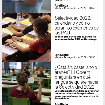
con el TSJC
Abel Degà
Martes, 14 de junio de 2022 - 08:50
Selectividad 2022:
calendario y cómo
serán los exámenes de
las PAU
Todo lo que tienes que saber de los
exámenes de las PAU en Catalunya
El Nacional
Martes, 14 de junio de 2022 - 08:50
¿Catalán, castellano o
aranés? El Govern
preguntarà en qué
lengua se quiere hacer
la Selectividad 2022
Los estudiantes tendrán que rellenar
un formulario anónimo para decir
cómo quieren hacer los exámenes de
Selectividad
Abel Degà