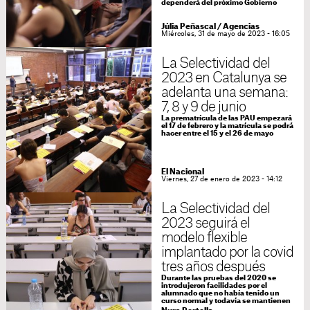
dependerá del próximo Gobierno
Júlia Peñascal
/
Agencias
Miércoles, 31 de mayo de 2023 - 16:05
La Selectividad del
2023 en Catalunya se
adelanta una semana:
7, 8 y 9 de junio
La prematrícula de las PAU empezará
el 17 de febrero y la matrícula se podrá
hacer entre el 15 y el 26 de mayo
El Nacional
Viernes, 27 de enero de 2023 - 14:12
La Selectividad del
2023 seguirá el
modelo flexible
implantado por la covid
tres años después
Durante las pruebas del 2020 se
introdujeron facilidades por el
alumnado que no había tenido un
curso normal y todavía se mantienen