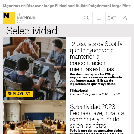
Síguenos en Discover
Juego El Nacional
Rufián Puigdemont
Jorge Messi
Selectividad
12 playlists de Spotify
que te ayudarán a
mantener la
concentración
mientras estudias
Queda un mes para las PAU y
seguramente ya estás estudiando,
aquí encontrarás 12 listas de
reproducción que te ayudarán
El Nacional
Viernes, 2 de junio de 2023 - 12:22
Selectividad 2023:
Fechas clave, horarios,
exámenes y cuándo
salen las notas
Todo lo que tienes que saber de los