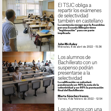
El TSJC obliga a
repartir los exámenes
de selectividad
también en castellano
La sentencia recoge que la Asamblea
por una Escuela Bilingüe tiene
"legitimación" para ser parte
implicada
John McAulay
Miércoles, 6 de abril de 2022 - 15:36
Los alumnos de
Bachillerato con un
suspenso podrán
presentarse a la
selectividad
La calificación se calculará
ponderando un 40% la nota de la
selectividad y un 60% la puntuación
final del Bachillerato
Marta Sánchez Iranzo
Viernes, 4 de febrero de 2022 - 12:54
Los alumnos con una