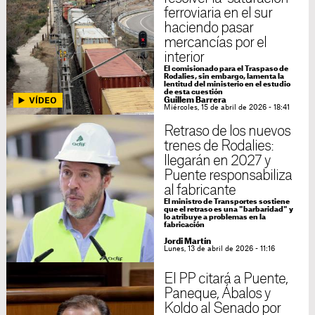
ferroviaria en el sur
haciendo pasar
mercancías por el
interior
El comisionado para el Traspaso de
Rodalies, sin embargo, lamenta la
lentitud del ministerio en el estudio
de esta cuestión
Guillem Barrera
Miércoles, 15 de abril de 2026 - 18:41
Retraso de los nuevos
trenes de Rodalies:
llegarán en 2027 y
Puente responsabiliza
al fabricante
El ministro de Transportes sostiene
que el retraso es una "barbaridad" y
lo atribuye a problemas en la
fabricación
Jordi Martín
Lunes, 13 de abril de 2026 - 11:16
El PP citará a Puente,
Paneque, Ábalos y
Koldo al Senado por