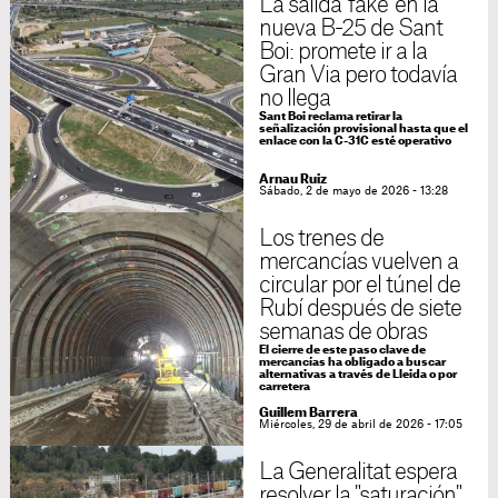
La salida 'fake' en la
nueva B-25 de Sant
Boi: promete ir a la
Gran Via pero todavía
no llega
Sant Boi reclama retirar la
señalización provisional hasta que el
enlace con la C-31C esté operativo
Arnau Ruiz
Sábado, 2 de mayo de 2026 - 13:28
Los trenes de
mercancías vuelven a
circular por el túnel de
Rubí después de siete
semanas de obras
El cierre de este paso clave de
mercancías ha obligado a buscar
alternativas a través de Lleida o por
carretera
Guillem Barrera
Miércoles, 29 de abril de 2026 - 17:05
La Generalitat espera
resolver la "saturación"