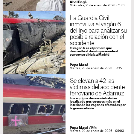
Abel Degà
Miércoles, 21 de enero de 2026 - 11:09
La Guardia Civil
inmoviliza el vagón 6
del Iryo para analizar su
posible relación con el
accidente
El vagón 6 es el primero que
descarriló el domingo cuando el
convoy se dirigía a Madrid
Pepa Masó
Martes, 20 de enero de 2026 - 13:27
Se elevan a 42 las
víctimas del accidente
ferroviario de Adamuz
Los equipos de rescate habrían
localizado tres cuerpos más en el
interior de los vagones afectados por
la grave colisión
Pepa Masó
/
Efe
Martes, 20 de enero de 2026 - 09:03