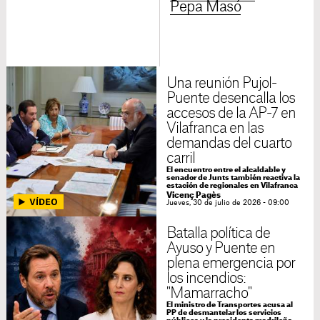
Pepa Masó
Una reunión Pujol-
Puente desencalla los
accesos de la AP-7 en
Vilafranca en las
demandas del cuarto
carril
El encuentro entre el alcaldable y
senador de Junts también reactiva la
estación de regionales en Vilafranca
Vicenç Pagès
Jueves, 30 de julio de 2026 - 09:00
Batalla política de
Ayuso y Puente en
plena emergencia por
los incendios:
"Mamarracho"
El ministro de Transportes acusa al
PP de desmantelar los servicios