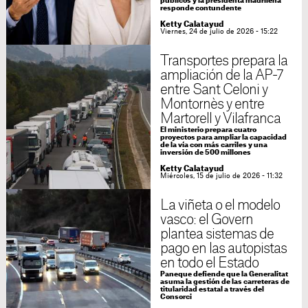
públicos y la presidenta madrileña
responde contundente
Ketty Calatayud
Viernes, 24 de julio de 2026 - 15:22
Transportes prepara la
ampliación de la AP-7
entre Sant Celoni y
Montornès y entre
Martorell y Vilafranca
El ministerio prepara cuatro
proyectos para ampliar la capacidad
de la vía con más carriles y una
inversión de 500 millones
Ketty Calatayud
Miércoles, 15 de julio de 2026 - 11:32
La viñeta o el modelo
vasco: el Govern
plantea sistemas de
pago en las autopistas
en todo el Estado
Paneque defiende que la Generalitat
asuma la gestión de las carreteras de
titularidad estatal a través del
Consorci