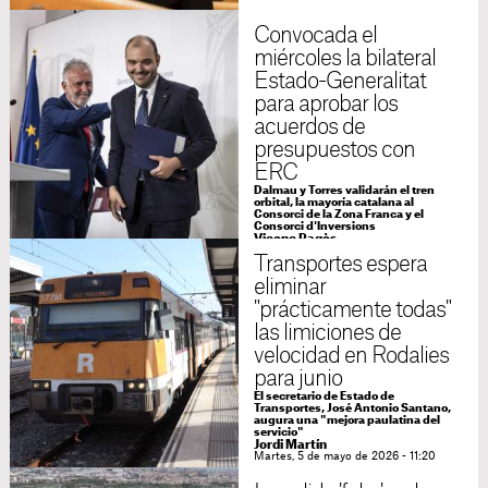
Convocada el
miércoles la bilateral
Estado-Generalitat
para aprobar los
acuerdos de
presupuestos con
ERC
Dalmau y Torres validarán el tren
orbital, la mayoría catalana al
Consorci de la Zona Franca y el
Consorci d'Inversions
Vicenç Pagès
Lunes, 18 de mayo de 2026 - 16:54
Transportes espera
eliminar
"prácticamente todas"
las limiciones de
velocidad en Rodalies
para junio
El secretario de Estado de
Transportes, José Antonio Santano,
augura una "mejora paulatina del
servicio"
Jordi Martín
Martes, 5 de mayo de 2026 - 11:20