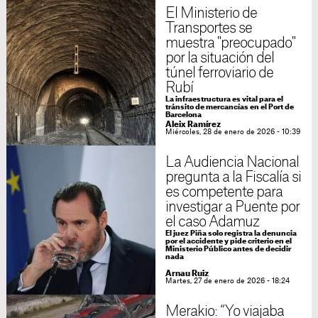
El Ministerio de
Transportes se
muestra "preocupado"
por la situación del
túnel ferroviario de
Rubí
La infraestructura es vital para el
tránsito de mercancías en el Port de
Barcelona
Aleix Ramírez
Miércoles, 28 de enero de 2026 - 10:39
La Audiencia Nacional
pregunta a la Fiscalía si
es competente para
investigar a Puente por
el caso Adamuz
El juez Piña solo registra la denuncia
por el accidente y pide criterio en el
Ministerio Público antes de decidir
nada
Arnau Ruiz
Martes, 27 de enero de 2026 - 18:24
Merakio: “Yo viajaba