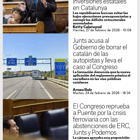
inversiones estatales
en Catalunya
Los republicanos buscan evitar las
bajas ejecuciones presupuestarias y
corregir los déficits estructurales
acumulados
Ketty Calatayud
Viernes, 27 de febrero de 2026 - 10:08
Junts acusa al
Gobierno de borrar el
catalán de las
autopistas y lleva el
caso al Congreso
La formación denuncia que la nueva
aplicación del reglamento prioriza el
castellano en las vías públicas
catalanas
Arnau Ruiz
Martes, 24 de febrero de 2026 - 18:34
El Congreso reprueba
a Puente por la crisis
ferroviaria con las
abstenciones de ERC,
Junts y Podemos
La cámara aprueba una proposición