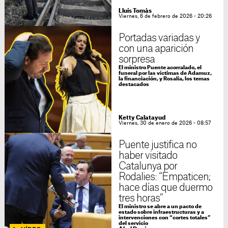
Lluís Tomàs
Viernes, 6 de febrero de 2026 - 20:26
Portadas variadas y
con una aparición
sorpresa
El ministro Puente acorralado, el
funeral por las víctimas de Adamuz,
la financiación, y Rosalía, los temas
destacados
Ketty Calatayud
Viernes, 30 de enero de 2026 - 08:57
Puente justifica no
haber visitado
Catalunya por
Rodalies: “Empaticen;
hace días que duermo
tres horas”
El ministro se abre a un pacto de
estado sobre infraestructuras y a
intervenciones con “cortes totales”
del servicio