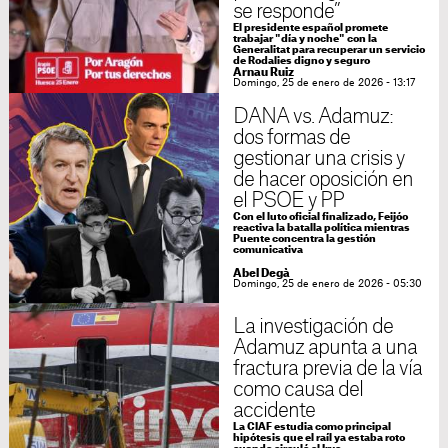
se responde”
El presidente español promete
trabajar "día y noche" con la
Generalitat para recuperar un servicio
de Rodalies digno y seguro
Arnau Ruiz
Domingo, 25 de enero de 2026 - 13:17
DANA vs. Adamuz:
dos formas de
gestionar una crisis y
de hacer oposición en
el PSOE y PP
Con el luto oficial finalizado, Feijóo
reactiva la batalla política mientras
Puente concentra la gestión
comunicativa
Abel Degà
Domingo, 25 de enero de 2026 - 05:30
La investigación de
Adamuz apunta a una
fractura previa de la vía
como causa del
accidente
La CIAF estudia como principal
hipótesis que el raíl ya estaba roto