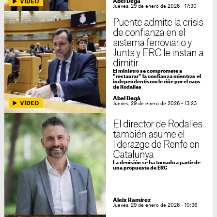
Abel Degà
Jueves, 29 de enero de 2026 - 17:30
Puente admite la crisis
de confianza en el
sistema ferroviario y
Junts y ERC le instan a
dimitir
El ministro se compromete a
"restaurar" la confianza mientras el
independentismo le riñe por el caos
de Rodalies
Abel Degà
Jueves, 29 de enero de 2026 - 13:23
El director de Rodalies
también asume el
liderazgo de Renfe en
Catalunya
La decisión se ha tomado a partir de
una propuesta de ERC
Aleix Ramírez
Jueves, 29 de enero de 2026 - 10:36