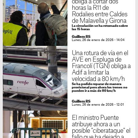
obliga a cortar dos
horas la R11 de
Rodalies entre Caldes
de Malavella y Girona
La circulación se ha retomado sobre
las 15 horas
Guillem RS
Lunes, 26 de enero de 2026 - 14:04
Una rotura de vía en el
AVE en Espluga de
Francolí (TGN) obliga a
Adif a limitar la
velocidad a 80 km/h
Se ha podido reparar de manera
provisional pero ahora los trenes no
pueden ir a más de 80 km/h
Guillem RS
Lunes, 26 de enero de 2026 - 12:01
El ministro Puente
atribuye ahora a un
posible "ciberataque" el
fallo que ha dejado a