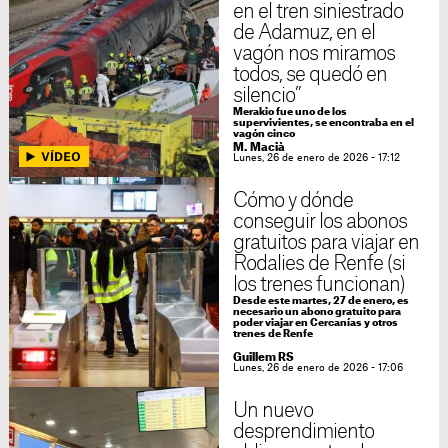
en el tren siniestrado
de Adamuz, en el
vagón nos miramos
todos, se quedó en
silencio”
Merakio fue uno de los
supervivientes, se encontraba en el
vagón cinco
M. Macià
Lunes, 26 de enero de 2026 - 17:12
Cómo y dónde
conseguir los abonos
gratuitos para viajar en
Rodalies de Renfe (si
los trenes funcionan)
Desde este martes, 27 de enero, es
necesario un abono gratuito para
poder viajar en Cercanías y otros
trenes de Renfe
Guillem RS
Lunes, 26 de enero de 2026 - 17:06
Un nuevo
desprendimiento