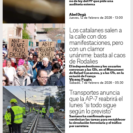
no de ley del PP que pide una
auditoría externa
Abel Degà
Jueves, 12 de febrero de 2026 - 13:00
Los catalanes salen a
la calle con dos
manifestaciones, pero
con un clamor
unánime: basta al caos
de Rodalies
El independentismo y los usuarios
convocan a las 12h, en el Monument
de Rafael Casanova, y a las 17h, en la
estació de França
Vicenç Pagès
Sábado, 7 de febrero de 2026 - 05:30
Transportes anuncia
que la AP-7 reabrirá el
lunes “si todo sigue
según lo previsto”
Santano ha confirmado que
continúan las tareas para restablecer
la circulación ferroviaria y el tráfico
por carretera