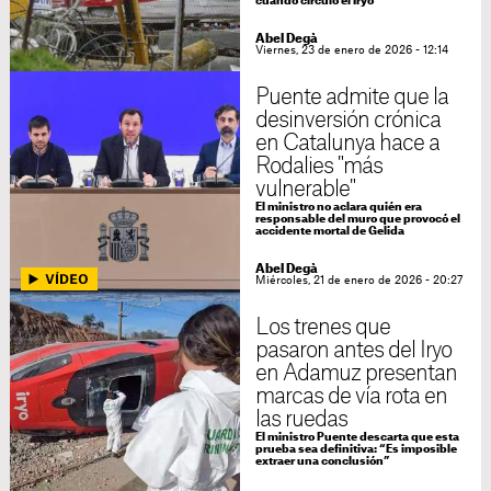
cuando circuló el Iryo
Abel Degà
Viernes, 23 de enero de 2026 - 12:14
Puente admite que la
desinversión crónica
en Catalunya hace a
Rodalies "más
vulnerable"
El ministro no aclara quién era
responsable del muro que provocó el
accidente mortal de Gelida
Abel Degà
Miércoles, 21 de enero de 2026 - 20:27
Los trenes que
pasaron antes del Iryo
en Adamuz presentan
marcas de vía rota en
las ruedas
El ministro Puente descarta que esta
prueba sea definitiva: “Es imposible
extraer una conclusión”