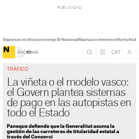
Síguenos en Discover
Juego El Nacional
Marrueco menores
Oferta Rodri
TRÁFICO
La viñeta o el modelo vasco:
el Govern plantea sistemas
de pago en las autopistas en
todo el Estado
Paneque defiende que la Generalitat asuma la
gestión de las carreteras de titularidad estatal a
través del Consorci