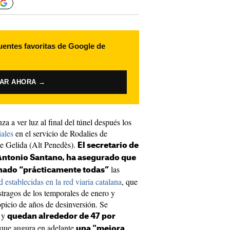
uentes favoritas de Google de
VAR AHORA →
a a ver luz al final del túnel después los
iales
en el servicio de Rodalies de
de Gelida (Alt Penedès).
El secretario de
 Antonio Santano, ha asegurado que
las
inado “prácticamente todas”
 establecidas en la red viaria catalana
, que
stragos de los temporales de enero y
opicio de años de desinversión. Se
s y
quedan alrededor de 47 por
 que augura en adelante
una "mejora