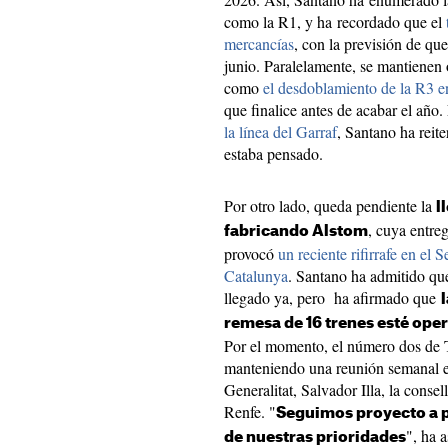
como la R1, y ha recordado que el
mercancías
, con la previsión de qu
junio. Paralelamente, se mantienen 
como
el desdoblamiento de la R3 e
que finalice antes de acabar el año.
la línea del Garraf
, Santano ha reit
estaba pensado.
Por otro lado, queda pendiente la
l
, cuya entreg
fabricando Alstom
provocó
un reciente rifirrafe en el 
Catalunya
. Santano ha admitido que
llegado ya, pero ha afirmado que
remesa de 16 trenes esté oper
Por el momento, el número dos de 
manteniendo una reunión semanal en
Generalitat, Salvador Illa, la conse
Renfe. "
Seguimos proyecto a p
", ha 
de nuestras prioridades