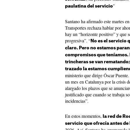
"
paulatina del servicio
Santano ha afirmado este martes en
Transportes rechaza hablar por aho
hay un “horizonte positivo” y que 
progresiva”. “
No es el servicio
claro. Pero no estamos paran
compromisos que teníamos. La
trincheras se van rematando;
trazado la estamos cumplien
ministerio que dirige Óscar Puente.
un mes en Catalunya por la crisis d
alargado los plazos que se anuncia
justificado que cuando se trabaja s
incidencias”.
En estos momentos,
la red de Ro
servicio que ofrecía antes de l
2026. Así, Santano ha enumerado l