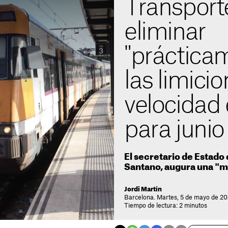
Transport
eliminar
"práctica
las limici
velocidad
para junio
El secretario de Estado
Santano, augura una "me
Jordi Martín
Barcelona. Martes, 5 de mayo de 20
Tiempo de lectura: 2 minutos