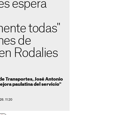
es espera
mente todas"
ones de
 en Rodalies
 de Transportes, José Antonio
jora paulatina del servicio"
26. 11:20