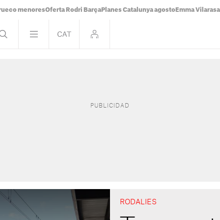
rueco menores
Oferta Rodri Barça
Planes Catalunya agosto
Emma Vilaras
RODALIES