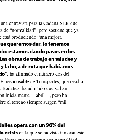
 una entrevista para la Cadena SER que
ra de “normalidad”, pero sostiene que ya
se está produciendo “una mejora
 que queremos dar, lo tenemos
do; estamos dando pasos en los
s obras de trabajo en taludes y
 y la hoja de ruta que habíamos
”, ha afirmado el número dos del
do
 El responsable de Transportes, que residió
e Rodalies, ha admitido que se han
ron inicialmente —abril—, pero ha
obre el terreno siempre surgen “mil
dalies opera con un 96% del
en la que se ha visto inmersa este
a crisis
as líneas que ya operan con normalidad,