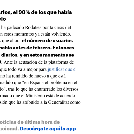
ios, el 90% de los que había
cio
 ha padecido Rodalies por la crisis del
en estos momentos ya están volviendo.
es que ahora
el número de usuarios
 había antes de febrero. Entonces
diarios, y en estos momentos se
. Ante la acusación de la plataforma de
0
r que todo va a mejor para
justificar que el
ano ha remitido de nuevo a que está
 añadido que "en España el problema en el
cio", tras lo que ha enumerado los diversos
irmado que el Ministerio está de acuerdo
sión que ha atribuido a la Generalitat como
oticias de última hora de
acional.
Descárgate aquí la app