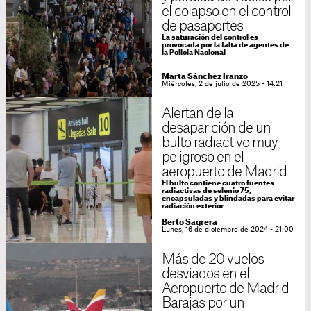
el colapso en el control
de pasaportes
La saturación del control es
provocada por la falta de agentes de
la Policía Nacional
Marta Sánchez Iranzo
Miércoles, 2 de julio de 2025 - 14:21
Alertan de la
desaparición de un
bulto radiactivo muy
peligroso en el
aeropuerto de Madrid
El bulto contiene cuatro fuentes
radiactivas de selenio 75,
encapsuladas y blindadas para evitar
radiación exterior
Berto Sagrera
Lunes, 16 de diciembre de 2024 - 21:00
Más de 20 vuelos
desviados en el
Aeropuerto de Madrid
Barajas por un