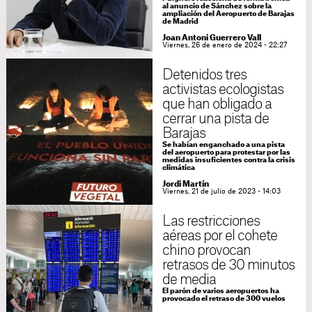
al anuncio de Sánchez sobre la
ampliación del Aeropuerto de Barajas
de Madrid
Joan Antoni Guerrero Vall
Viernes, 26 de enero de 2024 - 22:27
Detenidos tres
activistas ecologistas
que han obligado a
cerrar una pista de
Barajas
Se habían enganchado a una pista
del aeropuerto para protestar por las
medidas insuficientes contra la crisis
climática
Jordi Martín
Viernes, 21 de julio de 2023 - 14:03
Las restricciones
aéreas por el cohete
chino provocan
retrasos de 30 minutos
de media
El parón de varios aeropuertos ha
provocado el retraso de 300 vuelos