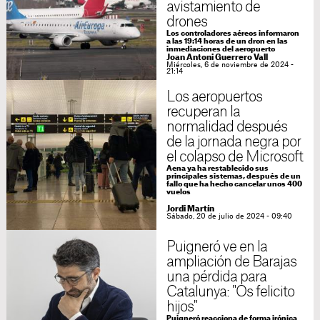
avistamiento de
drones
Los controladores aéreos informaron
a las 19:14 horas de un dron en las
inmediaciones del aeropuerto
Joan Antoni Guerrero Vall
Miércoles, 6 de noviembre de 2024 -
21:14
Los aeropuertos
recuperan la
normalidad después
de la jornada negra por
el colapso de Microsoft
Aena ya ha restablecido sus
principales sistemas, después de un
fallo que ha hecho cancelar unos 400
vuelos
Jordi Martín
Sábado, 20 de julio de 2024 - 09:40
Puigneró ve en la
ampliación de Barajas
una pérdida para
Catalunya: "Os felicito
hijos"
Puigneró reacciona de forma irónica