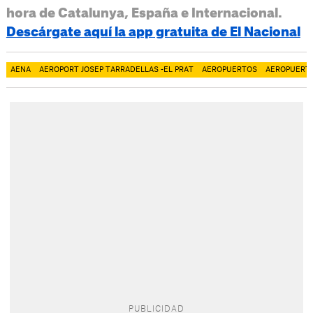
hora de Catalunya, España e Internacional.
Descárgate aquí la app gratuita de El Nacional
AENA
AEROPORT JOSEP TARRADELLAS -EL PRAT
AEROPUERTOS
AEROPUERTO