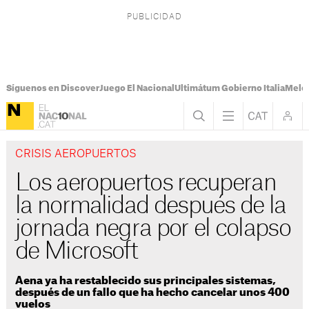
Síguenos en Discover
Juego El Nacional
Ultimátum Gobierno Italia
Melon
CRISIS AEROPUERTOS
Los aeropuertos recuperan
la normalidad después de la
jornada negra por el colapso
de Microsoft
Aena ya ha restablecido sus principales sistemas,
después de un fallo que ha hecho cancelar unos 400
vuelos