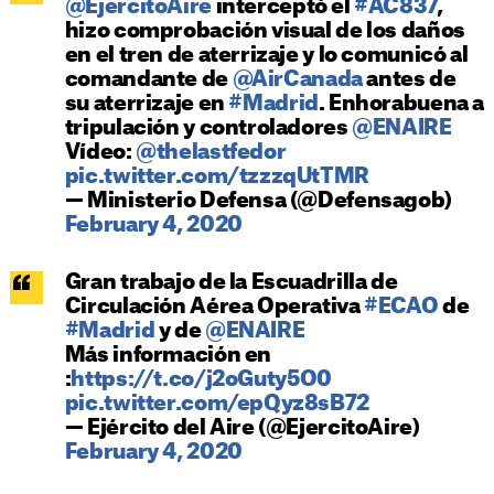
@EjercitoAire
interceptó el
#AC837
,
hizo comprobación visual de los daños
en el tren de aterrizaje y lo comunicó al
comandante de
@AirCanada
antes de
su aterrizaje en
#Madrid
. Enhorabuena a
tripulación y controladores
@ENAIRE
Vídeo:
@thelastfedor
pic.twitter.com/tzzzqUtTMR
— Ministerio Defensa (@Defensagob)
February 4, 2020
Gran trabajo de la Escuadrilla de
Circulación Aérea Operativa
#ECAO
de
#Madrid
y de
@ENAIRE
Más información en
:
https://t.co/j2oGuty5O0
pic.twitter.com/epQyz8sB72
— Ejército del Aire (@EjercitoAire)
February 4, 2020