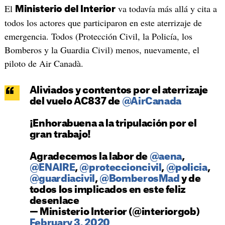
El
va todavía más allá y cita a
Ministerio del Interior
todos los actores que participaron en este aterrizaje de
emergencia. Todos (Protección Civil, la Policía, los
Bomberos y la Guardia Civil) menos, nuevamente, el
piloto de Air Canadà.
Aliviados y contentos por el aterrizaje
del vuelo AC837 de
@AirCanada
¡Enhorabuena a la tripulación por el
gran trabajo!
Agradecemos la labor de
@aena
,
@ENAIRE
,
@proteccioncivil
,
@policia
,
@guardiacivil
,
@BomberosMad
y de
todos los implicados en este feliz
desenlace
— Ministerio Interior (@interiorgob)
February 3, 2020