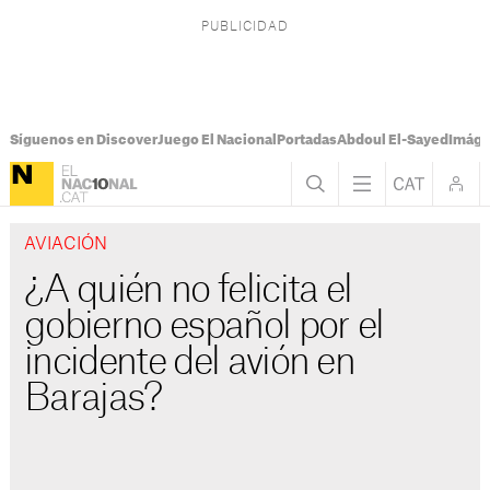
Síguenos en Discover
Juego El Nacional
Portadas
Abdoul El-Sayed
Imáge
AVIACIÓN
¿A quién no felicita el
gobierno español por el
incidente del avión en
Barajas?