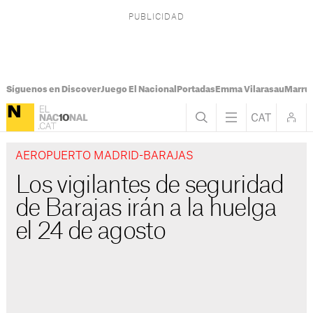
Síguenos en Discover
Juego El Nacional
Portadas
Emma Vilarasau
Marru
AEROPUERTO MADRID-BARAJAS
Los vigilantes de seguridad
de Barajas irán a la huelga
el 24 de agosto