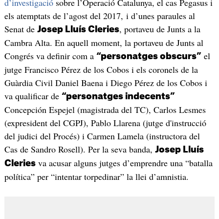
d’investigació
sobre l’Operació Catalunya, el cas Pegasus i
els atemptats de l’agost del 2017, i d’unes paraules al
Senat de
, portaveu de Junts a la
Josep Lluís Cleries
Cambra Alta. En aquell moment, la portaveu de Junts al
Congrés va definir com a
el
“personatges obscurs”
jutge Francisco Pérez de los Cobos i els coronels de la
Guàrdia Civil Daniel Baena i Diego Pérez de los Cobos i
va qualificar de
“personatges indecents”
Concepción Espejel (magistrada del TC), Carlos Lesmes
(expresident del CGPJ), Pablo Llarena (jutge d'instrucció
del judici del Procés) i Carmen Lamela (instructora del
Cas de Sandro Rosell). Per la seva banda,
Josep Lluís
va acusar alguns jutges d’emprendre una “batalla
Cleries
política” per “intentar torpedinar” la llei d’amnistia.