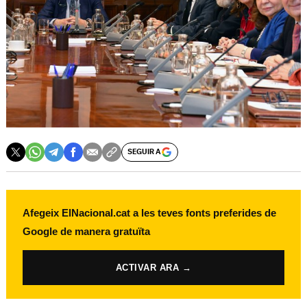
SEGUIR A
Afegeix ElNacional.cat a les teves fonts preferides de
Google de manera gratuïta
ACTIVAR ARA →