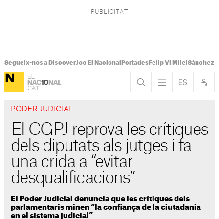
Segueix-nos a Discover
Joc El Nacional
Portades
Felip VI Milei
Sánchez 
PODER JUDICIAL
El CGPJ reprova les crítiques
dels diputats als jutges i fa
una crida a “evitar
desqualificacions”
El Poder Judicial denuncia que les crítiques dels
parlamentaris minen “la confiança de la ciutadania
en el sistema judicial”