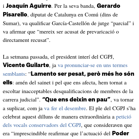
i
. Per la seva banda,
Joaquín Aguirre
Gerardo
, diputat de Catalunya en Comú (dins de
Pisarello
Sumar), va qualificar García-Castellón de jutge “parcial” i
va afirmar que “mereix ser acusat de prevaricació o
directament recusat”.
La setmana passada, el president interí del CGPJ,
, ja
va pronunciar-se en uns termes
Vicente Guilarte
semblants
: “
Lamento ser pesat, però més ho són
: amén del sainet i pel que ens afecta, hem tornat a
ells
escoltar inacceptables desqualificacions de membres de la
carrera judicial”.
, va tornar
“Que ens deixin en pau”
a suplicar, com ja
va fer el desembre
. El ple del CGPJ s’ha
celebrat aquest dilluns de manera extraordinària a
petició
dels vocals conservadors del CGPJ
, que consideraven que
era “imprescindible reafirmar que l’actuació del
Poder