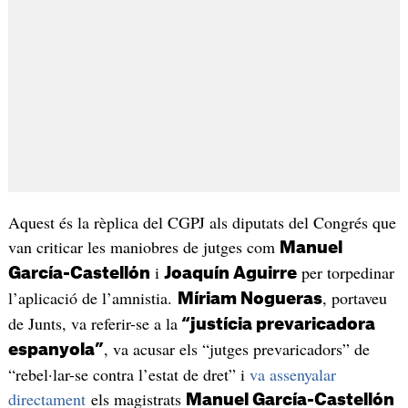
Aquest és la rèplica del CGPJ als diputats del Congrés que
van criticar les maniobres de jutges com
Manuel
i
per torpedinar
García-Castellón
Joaquín Aguirre
l’aplicació de l’amnistia.
, portaveu
Míriam Nogueras
de Junts, va referir-se a la
“justícia prevaricadora
, va acusar els “jutges prevaricadors” de
espanyola”
“rebel·lar-se contra l’estat de dret” i
va assenyalar
directament
els magistrats
Manuel García-Castellón