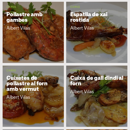
CARNS
CARNS
Pollastre amb
Espatlla de xai
gambes
rostida
Albert Vilas
Albert Vilas
CARNS
CARNS
Cuixetes de
Cuixa de gall dindi al
pollastre al forn
forn
amb vermut
Albert Vilas
Albert Vilas