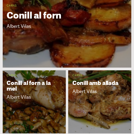
CARNS
Conill al forn
Albert Vilas
CARNS
CARNS
Conill al forn a la
Conill amb allada
mel
Albert Vilas
Albert Vilas