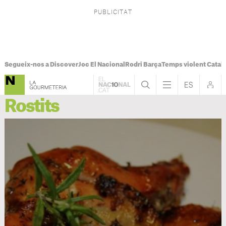
Segueix-nos a Discover
Joc El Nacional
Rodri Barça
Temps violent Catal
Rostits