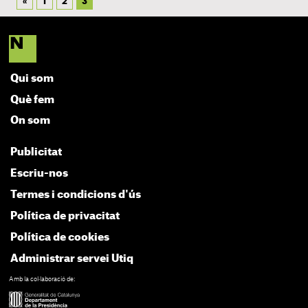
«
1
2
3
Qui som
Què fem
On som
Publicitat
Escriu-nos
Termes i condicions d'ús
Política de privacitat
Política de cookies
Administrar servei Utiq
Amb la col·laboració de: