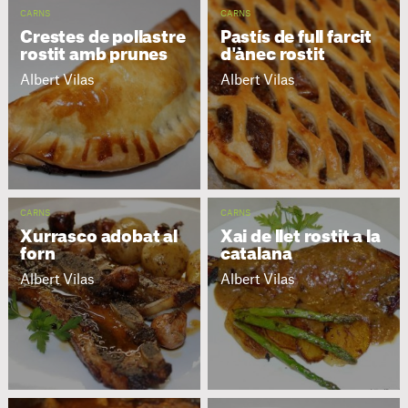
CARNS
CARNS
Crestes de pollastre
Pastís de full farcit
rostit amb prunes
d'ànec rostit
Albert Vilas
Albert Vilas
CARNS
CARNS
Xurrasco adobat al
Xai de llet rostit a la
forn
catalana
Albert Vilas
Albert Vilas