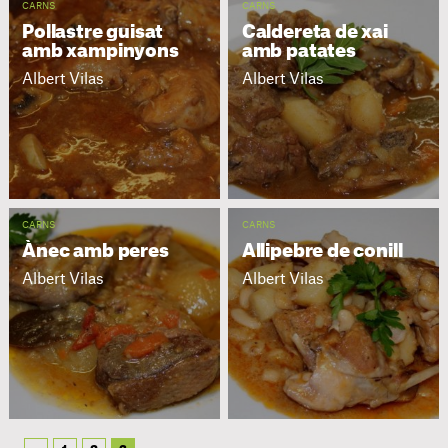
CARNS
CARNS
Pollastre guisat
Caldereta de xai
amb xampinyons
amb patates
Albert Vilas
Albert Vilas
CARNS
CARNS
Ànec amb peres
Allipebre de conill
Albert Vilas
Albert Vilas