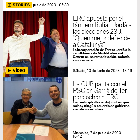
Domingo, 11 de junio de 2023 - 05:30
ERC apuesta por el
tándem Rufián-Jordà a
las elecciones 23-J:
"Quien mejor defiende
a Catalunya"
La incorporación de Teresa Jordà a la
candidatura de Madrid aboca el
Govern a una remodelación, todavía
sin concretar
Sábado, 10 de junio de 2023 - 13:46
La CUP pacta con el
PSC en Sarrià de Ter
para echar a ERC
Los anticapitalistas dejan claro que
no hay ningún acuerdo de gobierno,
solo de investidura
Miércoles, 7 de junio de 2023 -
16:42