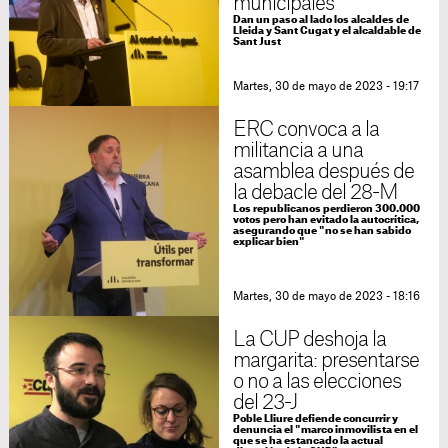
municipales
Dan un paso al lado los alcaldes de
Lleida y Sant Cugat y el alcaldable de
Sant Just
Martes, 30 de mayo de 2023 - 19:17
ERC convoca a la
militancia a una
asamblea después de
la debacle del 28-M
Los republicanos perdieron 300.000
votos pero han evitado la autocrítica,
asegurando que "no se han sabido
explicar bien"
Martes, 30 de mayo de 2023 - 18:16
La CUP deshoja la
margarita: presentarse
o no a las elecciones
del 23-J
Poble Lliure defiende concurrir y
denuncia el "marco inmovilista en el
que se ha estancado la actual