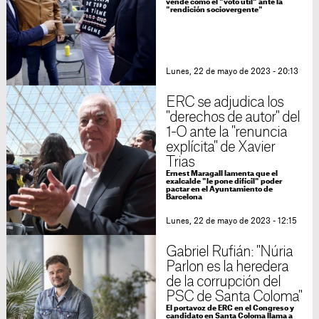
vende como el "voto útil" ante la
"rendición sociovergente"
Lunes, 22 de mayo de 2023 - 20:13
ERC se adjudica los
"derechos de autor" del
1-O ante la "renuncia
explícita" de Xavier
Trias
Ernest Maragall lamenta que el
exalcalde "le pone difícil" poder
pactar en el Ayuntamiento de
Barcelona
Lunes, 22 de mayo de 2023 - 12:15
Gabriel Rufián: "Núria
Parlon es la heredera
de la corrupción del
PSC de Santa Coloma"
El portavoz de ERC en el Congreso y
candidato en Santa Coloma llama a