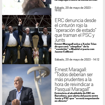
La Sagrega o cubrir la Ronda de Dalt
Sábado, 20 de mayo de 2023 -
19:02
ERC denuncia desde
el cinturón rojo la
"operación de estado"
que traman el PSC y
Junts
Ernest Maragall avisa a Xavier Trias
de que será "cómplice" de la
"sumisión" a Madrid si pacta con
Jaume Collboni
Sábado, 20 de mayo de 2023 - 14:12
Ernest Maragall:
"Todos deberían ser
más prudentes a la
hora de reivindicar a
Pasqual Maragall"
Entrevista al alcaldable de ERC en
Barcelona, que alerta del pacto entre
Junts y PSC que "se está negociando
en directo"