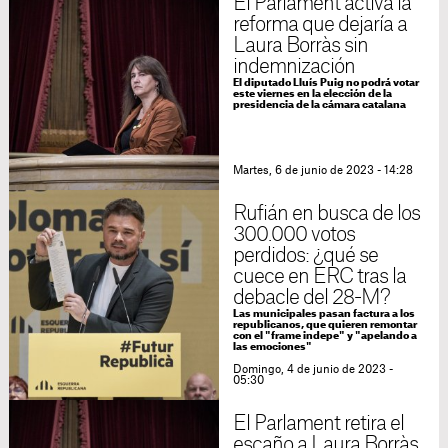
El Parlament activa la
reforma que dejaría a
Laura Borràs sin
indemnización
El diputado Lluís Puig no podrá votar
este viernes en la elección de la
presidencia de la cámara catalana
Martes, 6 de junio de 2023 - 14:28
Rufián en busca de los
300.000 votos
perdidos: ¿qué se
cuece en ERC tras la
debacle del 28-M?
Las municipales pasan factura a los
republicanos, que quieren remontar
con el "frame indepe" y "apelando a
las emociones"
Domingo, 4 de junio de 2023 -
05:30
El Parlament retira el
escaño a Laura Borràs