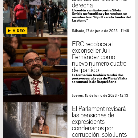
derecha
El cordón sanitario contra Sílvia
Orriols no fructifica y los vecinos se
manifiestan: "Ripoll será la tumba del
fascismo"
Sábado, 17 de junio de 2023 - 11:48
ERC recoloca al
exconseller Juli
Fernández como
nuevo número cuatro
del partido
La formación también tendrá dos
portavoces: a la voz de Marta Vilalta
se sumará la de Raquel Sans
Jueves, 15 de junio de 2023 - 12:13
El Parlament revisará
las pensiones de
expresidents
condenados por
corrupción: solo Junts