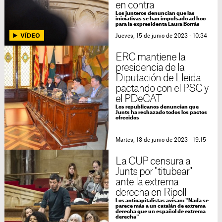
en contra
Los junteros denuncian que las
iniciativas se han impulsado ad hoc
para la expresidenta Laura Borràs
Jueves, 15 de junio de 2023 - 10:34
ERC mantiene la
presidencia de la
Diputación de Lleida
pactando con el PSC y
el PDeCAT
Los republicanos denuncian que
Junts ha rechazado todos los pactos
ofrecidos
Martes, 13 de junio de 2023 - 19:15
La CUP censura a
Junts por "titubear"
ante la extrema
derecha en Ripoll
Los anticapitalistas avisan: "Nada se
parece más a un catalán de extrema
derecha que un español de extrema
derecha"