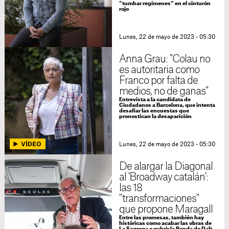
"tumbar regímenes" en el cinturón
rojo
Lunes, 22 de mayo de 2023 - 05:30
Anna Grau: "Colau no
es autoritaria como
Franco por falta de
medios, no de ganas"
Entrevista a la candidata de
Ciudadanos a Barcelona, que intenta
desafiar las encuestas que
pronostican la desaparición
Lunes, 22 de mayo de 2023 - 05:30
De alargar la Diagonal
al 'Broadway catalán':
las 18
"transformaciones"
que propone Maragall
Entre las promesas, también hay
históricas como acabar las obras de