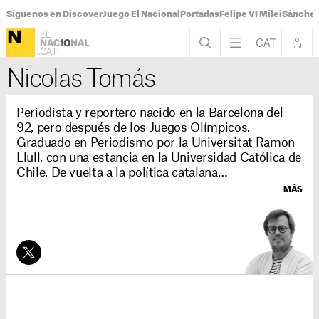
Síguenos en Discover
Juego El Nacional
Portadas
Felipe VI Milei
Sánchez
Nicolas Tomás
Periodista y reportero nacido en la Barcelona del
92, pero después de los Juegos Olímpicos.
Graduado en Periodismo por la Universitat Ramon
Llull, con una estancia en la Universidad Católica de
Chile. De vuelta a la política catalana
en
ElNacional
.
cat
, después de cuatro años en
MÁS
Madrid, donde cubrió desde el juicio al procés hasta
la exhumación de Franco, pasando por todo tipo de
elecciones y crisis de gobierno.
Los primeros pasos en este oficio los dio en el
semanario
El Temps
(2013-2017). También pasó
por
El Periódico de Catalunya
. Ha colaborado con
varios medios nacionales e internacionales. Ha