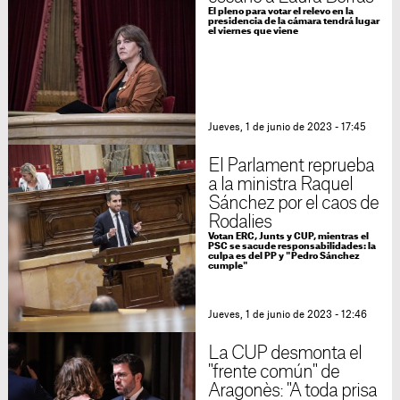
El pleno para votar el relevo en la
presidencia de la cámara tendrá lugar
el viernes que viene
Jueves, 1 de junio de 2023 - 17:45
El Parlament reprueba
a la ministra Raquel
Sánchez por el caos de
Rodalies
Votan ERC, Junts y CUP, mientras el
PSC se sacude responsabilidades: la
culpa es del PP y "Pedro Sánchez
cumple"
Jueves, 1 de junio de 2023 - 12:46
La CUP desmonta el
"frente común" de
Aragonès: "A toda prisa