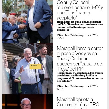
Colau y Collboni
"quieren borrar el 1-O" y
que Trias "parece
aceptarlo"
Elena anuncia que se hace militante
de ERC: "Barcelona no puede estar en
manos de Collbonis, gente sin
principios"
Miércoles, 24 de mayo de 2023 -
20:21
Maragall llama a cerrar
el paso a Vox y avisa:
Trias y Collboni
pueden ser "caballo de
Troya" del PP
Recuerda que Colau hizo a Eva Parera
presidenta de distrito y Rufián le
pregunta si "lo volverá a hacer con un
deportador"
Miércoles, 24 de mayo de 2023 -
12:16
Maragall aprieta a
Collboni: sitúa a ERC