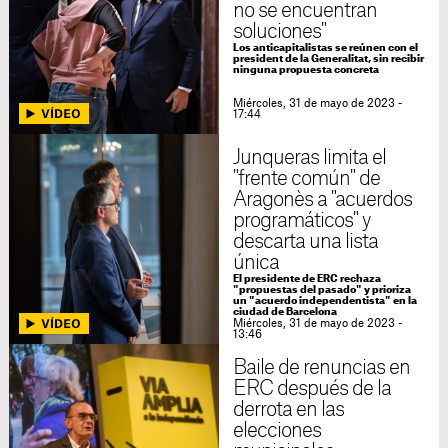
no se encuentran
soluciones"
Los anticapitalistas se reúnen con el
president de la Generalitat, sin recibir
ninguna propuesta concreta
Miércoles, 31 de mayo de 2023 -
17:44
Junqueras limita el
"frente común" de
Aragonès a "acuerdos
programáticos" y
descarta una lista
única
El presidente de ERC rechaza
"propuestas del pasado" y prioriza
un "acuerdo independentista" en la
ciudad de Barcelona
Miércoles, 31 de mayo de 2023 -
13:46
Baile de renuncias en
ERC después de la
derrota en las
elecciones