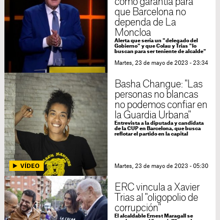
como garantía para
que Barcelona no
dependa de La
Moncloa
Alerta que sería un "delegado del
Gobierno" y que Colau y Trias "lo
buscan para ser teniente de alcalde"
Martes, 23 de mayo de 2023 - 23:34
Basha Changue: "Las
personas no blancas
no podemos confiar en
la Guardia Urbana"
Entrevista a la diputada y candidata
de la CUP en Barcelona, que busca
reflotar el partido en la capital
Martes, 23 de mayo de 2023 - 05:30
ERC vincula a Xavier
Trias al "oligopolio de
corrupción"
El alcaldable Ernest Maragall se