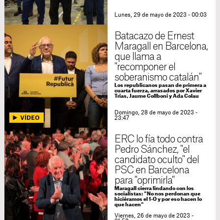
Lunes, 29 de mayo de 2023 - 00:03
Batacazo de Ernest
Maragall en Barcelona,
que llama a
"recomponer el
soberanismo catalán"
Los republicanos pasan de primera a
cuarta fuerza, arrasados por Xavier
Trias, Jaume Collboni y Ada Colau
Domingo, 28 de mayo de 2023 -
23:47
ERC lo fía todo contra
Pedro Sánchez, "el
candidato oculto" del
PSC en Barcelona
para "oprimirla"
Maragall cierra lindando con los
socialistas: "No nos perdonan que
hiciéramos el 1-O y por eso hacen lo
que hacen"
Viernes, 26 de mayo de 2023 -