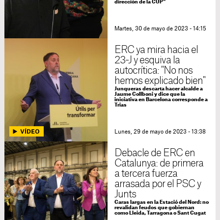
dirección de la CUP"
Martes, 30 de mayo de 2023 - 14:15
ERC ya mira hacia el
23-J y esquiva la
autocrítica: "No nos
hemos explicado bien"
Junqueras descarta hacer alcalde a
Jaume Collboni y dice que la
iniciativa en Barcelona corresponde a
Trias
Lunes, 29 de mayo de 2023 - 13:38
Debacle de ERC en
Catalunya: de primera
a tercera fuerza
arrasada por el PSC y
Junts
Caras largas en la Estació del Nord: no
revalidan feudos que gobiernan
como Lleida, Tarragona o Sant Cugat