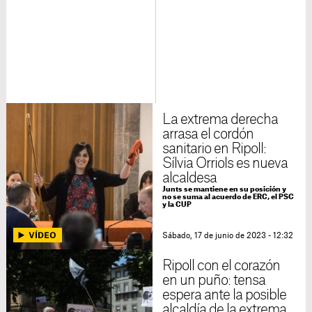
cubierto
campañas electorales catalanas,
españolas y las presidenciales francesas de 2017
y 2022
. Ha escrito el libro 'El gall ferit' (Saldonar,
2022), un recorrido periodístico para entender la
Francia que acaba votando desesperadamente por
la extrema derecha.
La extrema derecha
arrasa el cordón
sanitario en Ripoll:
Sílvia Orriols es nueva
alcaldesa
Junts se mantiene en su posición y
no se suma al acuerdo de ERC, el PSC
y la CUP
Sábado, 17 de junio de 2023 - 12:32
Ripoll con el corazón
en un puño: tensa
espera ante la posible
alcaldía de la extrema