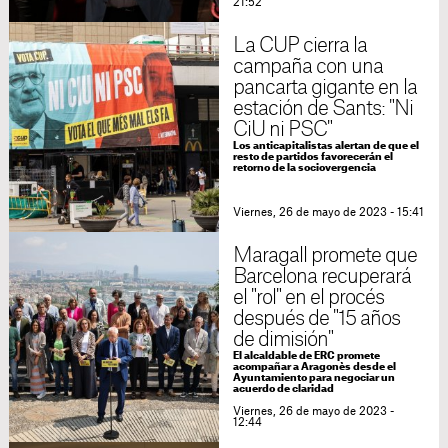
21:52
La CUP cierra la
campaña con una
pancarta gigante en la
estación de Sants: "Ni
CiU ni PSC"
Los anticapitalistas alertan de que el
resto de partidos favorecerán el
retorno de la sociovergencia
Viernes, 26 de mayo de 2023 - 15:41
Maragall promete que
Barcelona recuperará
el "rol" en el procés
después de "15 años
de dimisión"
El alcaldable de ERC promete
acompañar a Aragonès desde el
Ayuntamiento para negociar un
acuerdo de claridad
Viernes, 26 de mayo de 2023 -
12:44