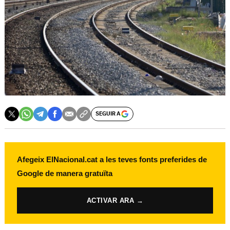
SEGUIR A
Afegeix ElNacional.cat a les teves fonts preferides de
Google de manera gratuïta
ACTIVAR ARA →