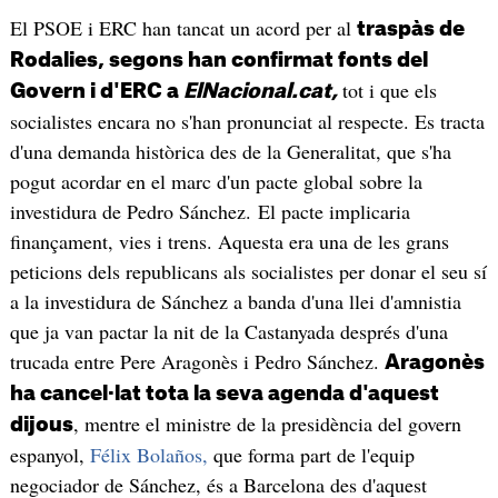
El PSOE i ERC han tancat un acord per al
traspàs de
Rodalies, segons han confirmat fonts del
tot i que els
Govern i d'ERC a
ElNacional.cat,
socialistes encara no s'han pronunciat al respecte. Es tracta
d'una demanda històrica des de la Generalitat, que s'ha
pogut acordar en el marc d'un pacte global sobre la
investidura de Pedro Sánchez. El pacte implicaria
finançament, vies i trens. Aquesta era una de les grans
peticions dels republicans als socialistes per donar el seu sí
a la investidura de Sánchez a banda d'una llei d'amnistia
que ja van pactar la nit de la Castanyada després d'una
trucada entre Pere Aragonès i Pedro Sánchez.
Aragonès
ha cancel·lat tota la seva agenda d'aquest
, mentre el ministre de la presidència del govern
dijous
espanyol,
Félix Bolaños,
que forma part de l'equip
negociador de Sánchez, és a Barcelona des d'aquest