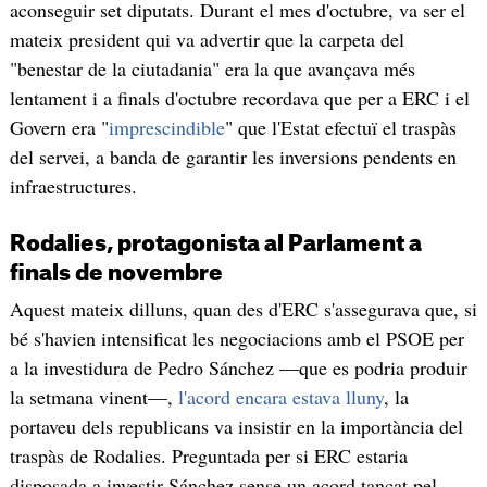
aconseguir set diputats. Durant el mes d'octubre, va ser el
mateix president qui va advertir que la carpeta del
"benestar de la ciutadania" era la que avançava més
lentament i a finals d'octubre recordava que per a ERC i el
Govern era "
imprescindible
" que l'Estat efectuï el traspàs
del servei, a banda de garantir les inversions pendents en
infraestructures.
Rodalies, protagonista al Parlament a
finals de novembre
Aquest mateix dilluns, quan des d'ERC s'assegurava que, si
bé s'havien intensificat les negociacions amb el PSOE per
a la investidura de Pedro Sánchez —que es podria produir
la setmana vinent—,
l'acord encara estava lluny
, la
portaveu dels republicans va insistir en la importància del
traspàs de Rodalies. Preguntada per si ERC estaria
disposada a investir Sánchez sense un acord tancat pel