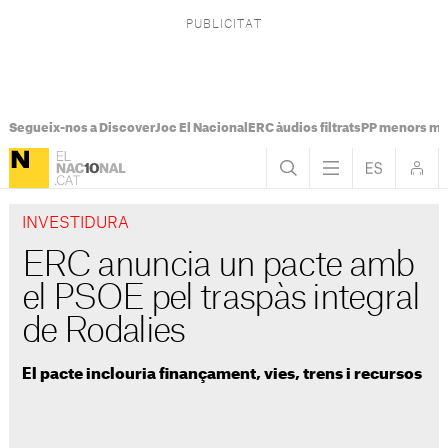
Segueix-nos a Discover
Joc El Nacional
ERC àudios filtrats
PP menors mi
INVESTIDURA
ERC anuncia un pacte amb
el PSOE pel traspàs integral
de Rodalies
El pacte inclouria finançament, vies, trens i recursos