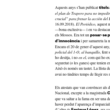
Aquests anys s’han publicat
títols
el plan de Trapero para no impedi
crucial” para frenar la acción del
16.09.2018).
El Periódico,
aquest m
—bona exclusiva— i en va destacar 
els Mossos. Era tot un
posar-se p
i per samarreta la 
d’innocència
Encara el 20 de gener d’aquest any,
policial del 1-O, al banquillo,
fent 
ho desitja, i no
en el,
com qui ho exp
seguretat (o les ganes) que tenien e
Això és només un tastet. La llista d
avui no tindries temps de llegir res
Els atestats que van convèncer als 
Nacional, excepte a la magistrada
C
que va saltar a la fama en ser una d
haver perdut l’aparença d’imparciali
(L’altre és
ara co
Enrique López,