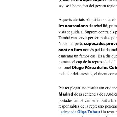
Ayuso i home fort del govern region
Aquests atestats són, si fa no fa, e
de rebel·lió, prim
les acusacions
vista seguida al Suprem contra els p
També van servir per fer moltes por
Nacional però,
suposades proves
només pel fet de trad
anat en fum
esmentar un famós cas. És a dir qu
retratats el cap de la repressió de l
coronel
Diego Pérez de los Co
redactor dels atestats, el tinent cor
Per tot plegat, no resulta tan cridan
de la sentència de l’Audiè
Madrid
portades també van fer el buit a la 
responsables de la repressió policí
l’advocada
i la resta 
Olga Tubau