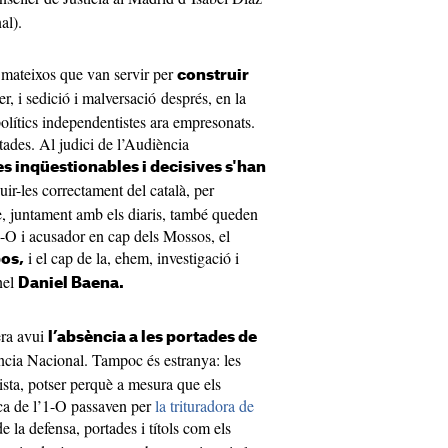
al).
ls mateixos que van servir per
construir
er, i sedició i malversació després, en la
olítics independentistes ara empresonats.
tades. Al judici de l’Audiència
 inqüestionables i decisives s'han
uir-les correctament del català, per
e, juntament amb els diaris, també queden
’1-O i acusador en cap dels Mossos, el
i el cap de la, ehem, investigació i
bos,
onel
Daniel Baena.
era avui
l’absència a les portades de
ncia Nacional. Tampoc és estranya: les
vista, potser perquè a mesura que els
aca de l’1-O passaven per
la trituradora de
de la defensa, portades i títols com els