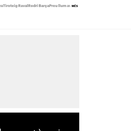
ya
Tiroteig Raval
Rodri Barça
Preu llum avui
Temps Catalunya
Eclipsi solar
MÉS