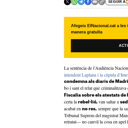
SEGUIR A
Afegeix ElNacional.cat a les
manera gratuïta
ACT
La sentència de l’Audiència Nacio
intendent Laplana i la cúpula d’Inte
condemna als diaris de Madri
bo i sant el relat que criminalitzava
Fiscalia sobre els atestats de 
certa la
van saltar a
rebel·lió,
sed
acabat en
sempre que la sal
no res,
Tribunal Suprem del magistrat Ma
retratat— no canviï la cosa en apel·