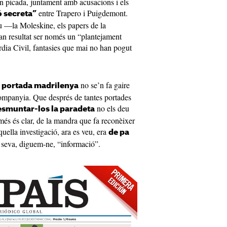
rn picada, juntament amb acusacions i els
entre Trapero i Puigdemont.
ó secreta”
au —la Moleskine, els papers de la
han resultat ser només un “plantejament
rdia Civil, fantasies que mai no han pogut
no se’n fa gaire
 portada madrilenya
companyia. Que després de tantes portades
no els deu
esmuntar-los la paradeta
 més és clar, de la mandra que fa reconèixer
uella investigació, ara es veu, era
de pa
 seva, diguem-ne, “informació”.