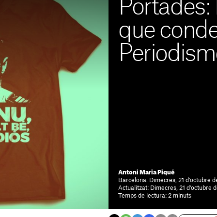
Portades: 
que cond
Periodism
Antoni Maria Piqué
Barcelona. Dimecres, 21 d'octubre d
Actualitzat: Dimecres, 21 d'octubre 
Temps de lectura: 2 minuts