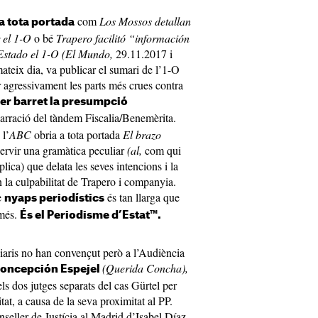
com
Los Mossos detallan
 a tota portada
r el 1-O
o bé
Trapero facilitó “información
 Estado el 1-O (El Mundo,
29.11.2017 i
ateix dia, va publicar el sumari de l’1-O
agressivament les parts més crues contra
er barret la presumpció
narració del tàndem Fiscalia/Benemèrita.
 l’
ABC
obria a tota portada
El brazo
servir una gramàtica peculiar
(al,
com qui
lica) que delata les seves intencions i la
n la culpabilitat de Trapero i companyia.
e
és tan llarga que
nyaps periodístics
 més.
És el Periodisme d’Estat™.
diaris no han convençut però a l’Audiència
(Querida Concha),
oncepción Espejel
els dos jutges separats del cas Gürtel per
tat, a causa de la seva proximitat al PP.
nseller de Justícia al Madrid d’Isabel Díaz