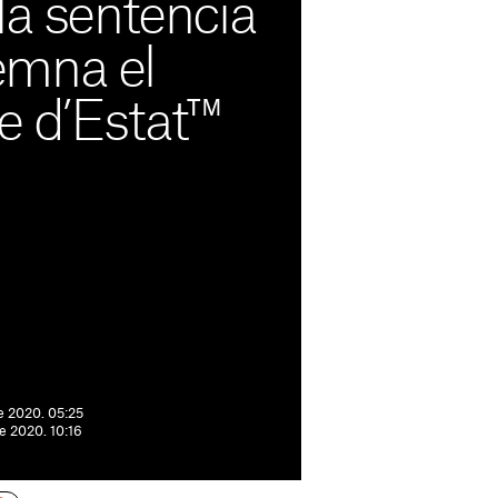
la sentència
emna el
e d’Estat™
e 2020. 05:25
de 2020. 10:16