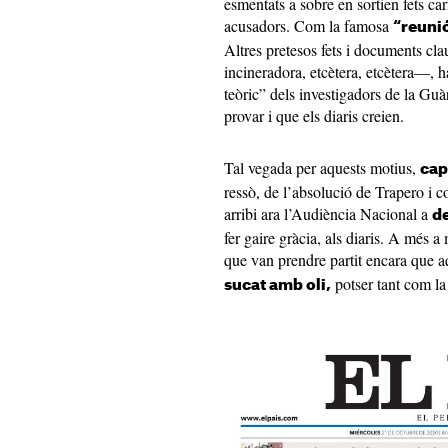
esmentats a sobre en sortien fets ca
acusadors. Com la famosa
“reuni
Altres pretesos fets i documents cl
incineradora, etcètera, etcètera—, 
teòric” dels investigadors de la Guà
provar i que els diaris creien.
Tal vegada per aquests motius,
cap
ressò, de l’absolució de Trapero i 
arribi ara l’Audiència Nacional a
d
fer gaire gràcia, als diaris. A més a
que van prendre partit encara que aq
potser tant com la
sucat amb oli,