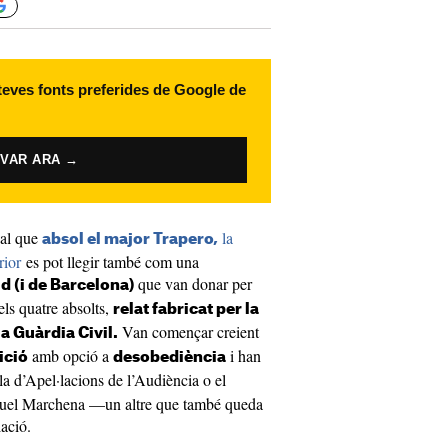
 teves fonts preferides de Google de
IVAR ARA →
nal que
la
absol el major Trapero,
rior
es pot llegir també com una
que van donar per
d (i de Barcelona)
 els quatre absolts,
relat fabricat per la
Van començar creient
la Guàrdia Civil.
amb opció a
i han
ició
desobediència
a d’Apel·lacions de l’Audiència o el
nuel Marchena —un altre que també queda
lació.