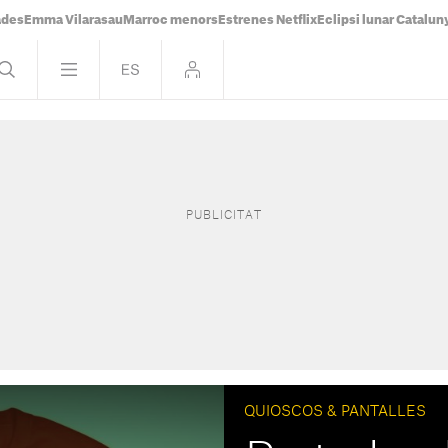
ades
Emma Vilarasau
Marroc menors
Estrenes Netflix
Eclipsi lunar Catalun
QUIOSCOS & PANTALLES