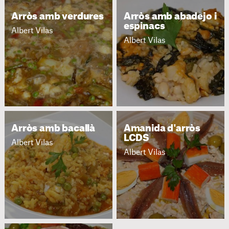
Arròs amb verdures
Arròs amb abadejo i
espinacs
Albert Vilas
Albert Vilas
Arròs amb bacallà
Amanida d'arròs
LCDS
Albert Vilas
Albert Vilas