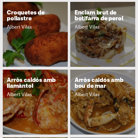
Croquetes de
Enciam brut de
pollastre
botifarra de perol
Albert Vilas
Albert Vilas
Arròs caldós amb
Arròs caldós amb
llamàntol
bou de mar
Albert Vilas
Albert Vilas