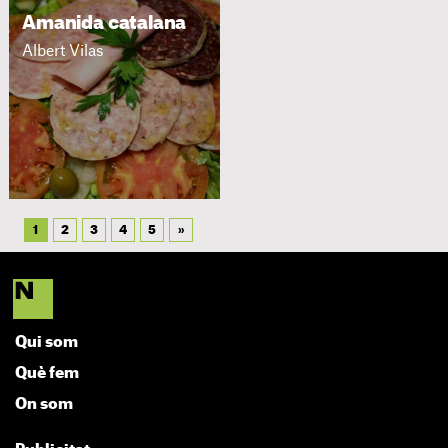
Amanida catalana
Albert Vilas
1
2
3
4
5
»
Qui som
Què fem
On som