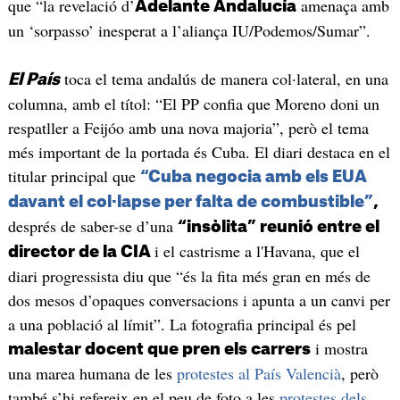
que “la revelació d’
amenaça amb
Adelante Andalucía
un ‘sorpasso’ inesperat a l’aliança IU/Podemos/Sumar”.
toca el tema andalús de manera col·lateral, en una
El País
columna, amb el títol: “El PP confia que Moreno doni un
respatller a Feijóo amb una nova majoria”, però el tema
més important de la portada és Cuba. El diari destaca en el
titular principal que
“Cuba negocia amb els EUA
davant el col·lapse per falta de combustible”
,
després de saber-se d’una
“insòlita” reunió entre el
i el castrisme a l'Havana, que el
director de la CIA
diari progressista diu que “és la fita més gran en més de
dos mesos d’opaques conversacions i apunta a un canvi per
a una població al límit”. La fotografia principal és pel
i mostra
malestar docent que pren els carrers
una marea humana de les
protestes al País Valencià
, però
també s’hi refereix en el peu de foto a les
protestes dels