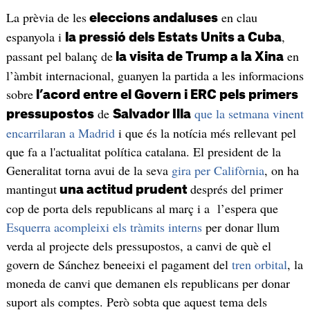
La prèvia de les
en clau
eleccions andaluses
espanyola i
,
la pressió dels Estats Units a Cuba
passant pel balanç de
en
la visita de Trump a la Xina
l’àmbit internacional, guanyen la partida a les informacions
sobre
l’acord entre el Govern i ERC pels primers
de
que la setmana vinent
pressupostos
Salvador Illa
encarrilaran a Madrid
i que és la notícia més rellevant pel
que fa a l'actualitat política catalana. El president de la
Generalitat torna avui de la seva
gira per Califòrnia
, on ha
mantingut
després del primer
una actitud prudent
cop de porta dels republicans al març i a l’espera que
Esquerra acompleixi els tràmits interns
per donar llum
verda al projecte dels pressupostos, a canvi de què el
govern de Sánchez beneeixi el pagament del
tren orbital
, la
moneda de canvi que demanen els republicans per donar
suport als comptes. Però sobta que aquest tema dels