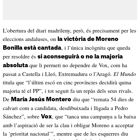
L’obertura del diari madrileny, però, és precisament per les
eleccions andaluses, on
la victòria de Moreno
, i l’única incògnita que queda
Bonilla està cantada
per resoldre és
si aconseguirà o no la majoria
que li permeti no dependre de Vox, com ha
absoluta
passat a Castella i Lleó, Extremadura o l’Aragó.
El Mundo
titula que “l’últim escó en cinc províncies decidirà quina
majoria té el PP”, i tot seguit fa un repàs dels seus rivals.
De
diu que “remata 54 dies de
María Jesús Montero
calvari com a candidata, desdibuixada i lligada a Pedro
Sánchez”, sobre
, que “tanca una campanya a la baixa
Vox
amb l’aspiració de ser la clau i obligar Moreno a acceptar
la ‘prioritat nacional’”, mentre que de les esquerres diu