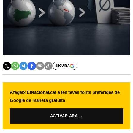
SEGUIR A
Afegeix ElNacional.cat a les teves fonts preferides de
Google de manera gratuïta
ACTIVAR ARA →