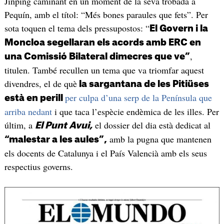
Jinping caminant en un moment de la seva trobada a
Pequín, amb el títol: “Més bones paraules que fets”. Per
sota toquen el tema dels pressupostos: “
El Govern i la
Moncloa segellaran els acords amb ERC en
,
una Comissió Bilateral dimecres que ve”
titulen. També recullen un tema que va triomfar aquest
divendres, el de què
la sargantana de les Pitiüses
per culpa d’una serp de la Península que
està en perill
arriba nedant
i que taca l’espècie endèmica de les illes. Per
últim, a
el dossier del dia està dedicat al
El Punt Avui,
amb la pugna que mantenen
“malestar a les aules”,
els docents de Catalunya i el País Valencià amb els seus
respectius governs.