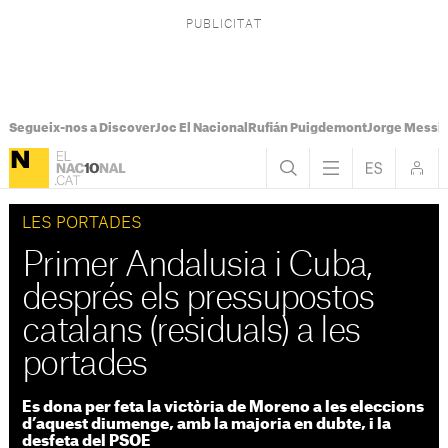
Segueix-nos a Discover
Joc El Nacional
Rufián Puigdemont
Jorge Messi
LES PORTADES
Primer Andalusia i Cuba,
després els pressupostos
catalans (residuals) a les
portades
Es dona per feta la victòria de Moreno a les eleccions
d’aquest diumenge, amb la majoria en dubte, i la
desfeta del PSOE