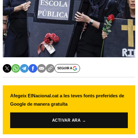
SEGUIR A
Afegeix ElNacional.cat a les teves fonts preferides de
Google de manera gratuïta
ACTIVAR ARA →