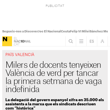
Segueix-nos a Discover
Joc El Nacional
Ceuta
Felip VI Milei
Sánchez Mel
PAÍS VALENCIÀ
Milers de docents tenyeixen
València de verd per tancar
la primera setmana de vaga
indefinida
La delegació del govern espanyol xifra en 35.000 els
assistents a la marxa que els sindicats descriuen
com “històrica”