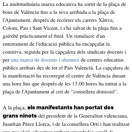
La multitudinària marxa educativa ha sortit de la plaça de
bous de València fins a la seva arribada a la plaça de
l'Ajuntament, després de recórrer els carrers Xàtiva,
Colom, Pau i Sant Vicent, i s'ha salvat de la pluja fins a
gairebé pràcticament el final. Un simulacre d'un
enterrament de l'educació pública ha encapçalat la
comitiva, seguida per la capçalera dels sindicats docents i
per
una marea de docents i alumnes
de centres educatius
públics arribats des de tot el País Valencià. La capçalera de
la manifestació ha recorregut el centre de València durant
una hora fins que després de les 13.00 hores ha entrat a la
plaça de l'Ajuntament al crit de “consellera dimissió”.
A la plaça,
els manifestants han portat dos
del president de la Generalitat valenciana,
grans ninots
Juanfran Pérez Llorca, i de la consellera Ortí i han realitzat
una mascletà educativa amb un eixordador soroll de