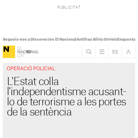
Segueix-nos a Discover
Joc El Nacional
Antifrau Sílvia Orriols
Enquesta F
OPERACIÓ POLICIAL
L'Estat colla
l'independentisme acusant-
lo de terrorisme a les portes
de la sentència