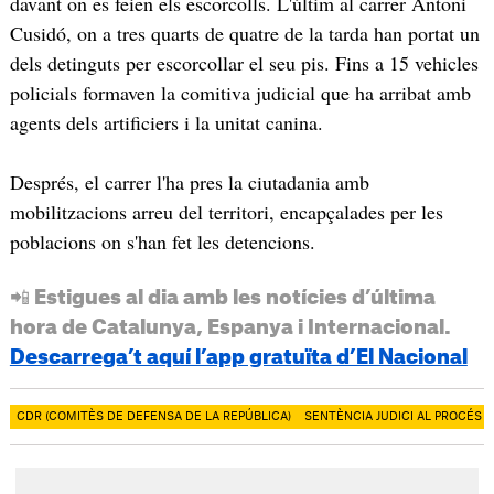
davant on es feien els escorcolls. L'últim al carrer Antoni
Cusidó, on a tres quarts de quatre de la tarda han portat un
dels detinguts per escorcollar el seu pis. Fins a 15 vehicles
policials formaven la comitiva judicial que ha arribat amb
agents dels artificiers i la unitat canina.
Després, el carrer l'ha pres la ciutadania amb
mobilitzacions arreu del territori, encapçalades per les
poblacions on s'han fet les detencions.
📲 Estigues al dia amb les notícies d’última
hora de Catalunya, Espanya i Internacional.
Descarrega’t aquí l’app gratuïta d’El Nacional
CDR (COMITÈS DE DEFENSA DE LA REPÚBLICA)
SENTÈNCIA JUDICI AL PROCÉS