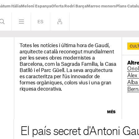
àtum Itàlia
Meloni Espanya
Oferta Rodri Barça
Marroc menors
Plans Catal
Totes les notícies i última hora de Gaudí,
CUL
arquitecte català reconegut mundialment
per les seves obres modernistes a
Altr
Barcelona, com la Sagrada Família, la Casa
Orio
Batlló i el Parc Güell. La seva arquitectura
Àlex
es caracteritza per l’ús innovador de
Alba
formes orgàniques, colors vius i una gran
riquesa decorativa.
Bern
MÉS
El país secret d'Antoni Gau