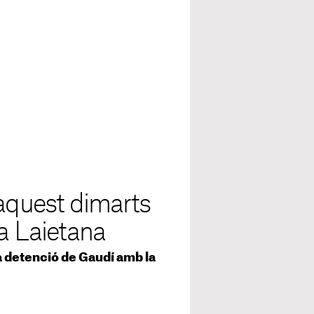
 aquest dimarts
ia Laietana
la detenció de Gaudí amb la