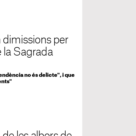
 dimissions per
de la Sagrada
ndència no és delicte", i que
ents"