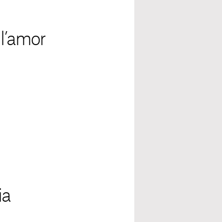
 l’amor
ia