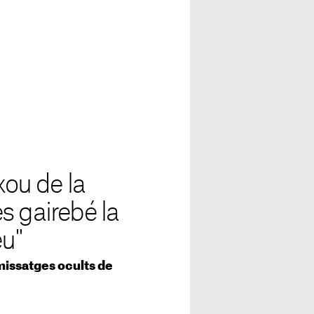
xou de la
s gairebé la
éu"
s missatges ocults de