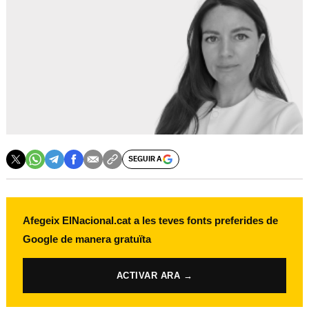
SEGUIR A
Afegeix ElNacional.cat a les teves fonts preferides de
Google de manera gratuïta
ACTIVAR ARA →