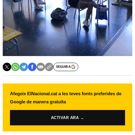
SEGUIR A
Afegeix ElNacional.cat a les teves fonts preferides de
Google de manera gratuïta
ACTIVAR ARA →