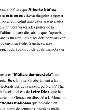
oca el PP des que
Alberto Núñez
estaven dirigides a oposar-
inc primeres
nvocar coincidint amb dates assenyalades
 La primera va ser a les portes de la
i l’última, quatre dies abans que s’aprovés
rc és un altre i els atacs dels populars van
ue envolten Pedro Sánchez i, més
i dels àudios en els quals maniobrava
Díez
testa és “
”, una
Màfia o democràcia
reta.
la fa servir obertament a les
Vox
 electorals des de fa mesos, però el PP l’ha
 l’esclat del cas de
, que ha
Leire Díez
 surten de Gènova en direcció a la Moncloa.
que no caben en
ctiques mafioses
 un parell de setmanes. “Això és màfia,