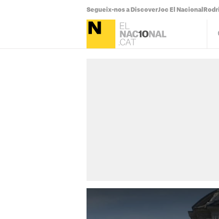
Segueix-nos a Discover
Joc El Nacional
Rodr