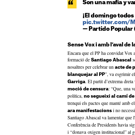
Son una mafia y va
¡El domingo todos a
pic.twitter.com
— Partido Popular
Sense Vox i amb l’aval de 
Encara que el PP ha convidat Vox a 
formació de
s
Santiago Abascal
nosaltres per celebrar un
acte de 
”, va esgrimir e
blanquejar al PP
. El partit d’extrema dreta
Garriga
: “Que, una ve
moció de censura
política,
no segueixi al camí de
trenqui els pactes que manté amb 
i no necessit
ara manifestacions
Santiago Abascal va lamentar que l'
Conferència de Presidents havia sig
i “donava oxigen institucional” al g