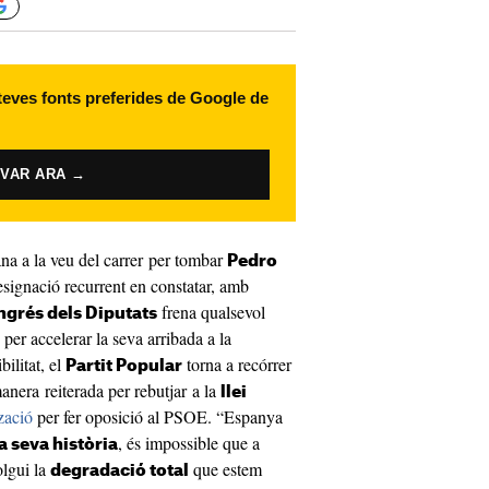
 teves fonts preferides de Google de
IVAR ARA →
a a la veu del carrer per tombar
Pedro
esignació recurrent en constatar, amb
frena qualsevol
grés dels Diputats
per accelerar la seva arribada a la
ilitat, el
torna a recórrer
Partit Popular
anera reiterada per rebutjar a la
llei
zació
per fer oposició al PSOE. “Espanya
, és impossible que a
a seva història
olgui la
que estem
degradació total