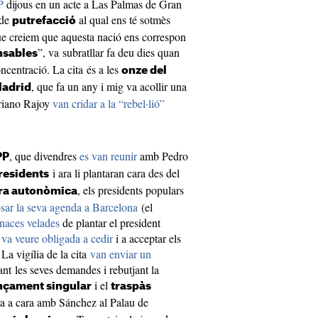
P
dijous en un acte a Las Palmas de Gran
 de
al qual ens té sotmès
putrefacció
que creiem que aquesta nació ens correspon
”, va subratllar fa deu dies quan
nsables
ncentració. La cita és a les
onze del
, que fa un any i mig va acollir una
Madrid
ariano Rajoy
van cridar a la “rebel·lió”
, que divendres
es van reunir
amb Pedro
PP
i ara li plantaran cara des del
residents
, els presidents populars
ra autonòmica
sar la seva agenda a Barcelona
(el
naces velades
de plantar el president
 va veure obligada a cedir
i a acceptar els
La vigília de la cita
van enviar un
ant les seves demandes i rebutjant la
i el
nçament singular
traspàs
ra a cara amb Sánchez al Palau de