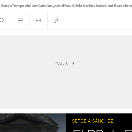
i Barça
Temps violent Catalunya
Antifrau Sílvia Orriols
Asassinat Barcelon
SETGE A SÁNCHEZ