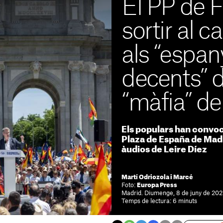
El PP de F
sortir al c
als “espan
decents” d
“màfia” d
Els populars han convoc
Plaza de España de Madr
àudios de Leire Díez
Martí Odriozola i Marcé
Foto:
Europa Press
Madrid. Diumenge, 8 de juny de 202
Temps de lectura: 6 minuts