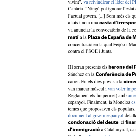
vivint”,
va reivindicar el líder del P
Canària. “Ningú pot ignorar l’estat
l’actual govern. [...] Som més els 
a tots i no a una
casta d’irrespo
va anunciar la convocatòria de la co
a la
matí
Plaza de España de 
concentració en la qual Feijóo i M
contra el PSOE i Junts.
Hi seran presents els
barons del 
Sánchez en la
Conferència de P
carrer. En els dies previs a la
cime
van marcar múscul i
van voler impo
Reglament els ho permet) amb
ame
espanyol. Finalment, la Moncloa
es
temes que proposaven els populars. 
document al govern espanyol
detall
, el
condonació del deute
fina
a Catalunya. I, ca
d’immigració