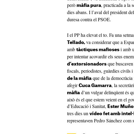
però
, practicada a la 
màfia pura
dies abans. I l’aval del president del
duresa contra el PSOE.
I el PP ha elevat el to. Fa una setm
va considerar que a Espa
Tellado,
amb
i amb 
tàctiques mafioses
per intentar acovardir els seus enem
que buscaven c
d’extorsionadors
fiscals, periodistes, guàrdies civils 
que de la democràcia 
de la màfia
afegir
, la secretà
Cuca Gamarra
d’un vulgar delinqüent és q
màfia
això és el que estem veient en el gov
d’Educació i Sanitat,
Ester Muño
tres dies un
vídeo fet amb intel·
representaven Pedro Sánchez com s