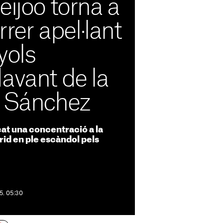
eijóo torna a
arrer apel·lant
yols
avant de la
e Sánchez
at una concentració a la
id en ple escàndol pels
5. 05:30