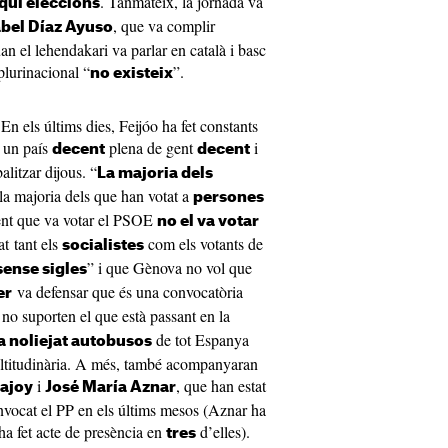
. Tanmateix, la jornada va
ui eleccions
, que va complir
abel Díaz Ayuso
n el lehendakari va parlar en català i basc
lurinacional “
”.
no existeix
En els últims dies, Feijóo ha fet constants
 un país
plena de gent
i
decent
decent
alitzar dijous. “
La majoria dels
la majoria dels que han votat a
persones
gent que va votar el PSOE
no el va votar
at tant els
com els votants de
socialistes
” i que Gènova no vol que
sense sigles
va defensar que és una convocatòria
er
no suporten el que està passant en la
de tot Espanya
a noliejat autobusos
ultitudinària. A més, també acompanyaran
i
, que han estat
ajoy
José María Aznar
onvocat el PP en els últims mesos (Aznar ha
ha fet acte de presència en
d’elles).
tres