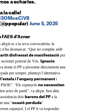
mos a echarles.
 la calle!
/M3OMceCiV8
 (@ppopular)
June 5, 2025
la FAES d’Aznar
afegir-se a la seva convocatòria, la
e n’ha desmarcat. “Que no comptin amb
per
partit disfressat de manifestació
l secretari general de Vox,
Ignacio
 va instar el PP a presentar directament una
gada per sempre, plantegi l’alternativa
i
 l’estafa i l’engany permanent
el PSOE”. “Els espanyols
no necessiten
en actes de partit”, va afegir. Just ahir,
assistència dels
a la
barons del PP
ut una “
”
ocasió perduda
overn espanyol. I el PP li va respondre