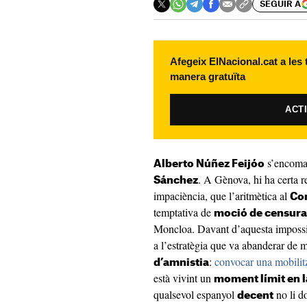
SEGUIR A
Afegeix ElNacional.cat a les
manera gratuïta
ACT
s’encoman
Alberto Núñez Feijóo
. A Gènova, hi ha certa r
Sánchez
impaciència, que l’aritmètica al
Con
temptativa de
moció de censura
Moncloa. Davant d’aquesta impossib
a l’estratègia que va abanderar de m
:
convocar una mobilit
d’amnistia
està vivint un
moment límit en l
qualsevol espanyol
no li d
decent