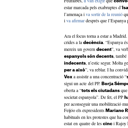
Pedralbes,
li van exigir
que
convoq
estar marcada pels exabruptes d’
Is
l’amenaça i
va sortir de la reunió
qua
i
va afirmar
després que l’Espanya p
Ara el focus torna a estar a Madrid. 
crides a la
. “Espanya és
decència
mereix un govern
”, va verb
decent
, també 
espanyols són decents
, n’estic segur. Molta 
indecents
”, va reblar. I ha convid
per a això
a assistir a una concentració “
Vox
sigui un acte del PP.
Borja Sémp
oberta a “
que 
tots els ciutadans
societat espanyola”. De fet, el PP
h
per aconseguir una mobilització m
Feijóo els expresidents
Mariano R
habituals en les protestes que ha c
estat en quatre de les
i Rajoy 
cinc