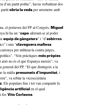
seu d’un partit polític”, havia verbalitzat dos
 partit
per arremetre amb
obria la veda
ana, el portaveu del PP al Congrés,
Miguel
nya hi ha un “
aferrant-se al poder
capo
un
” i “d’
equip de gàngsters
esbirros
ics” i una “
claveguera mafiosa
arronya per utilitzar-la contra jutges,
i polítics”. “Són pràctiques
més pròpies
i això no és el que Espanya mereix”, va
ria general del PP. “El que distingeix a la
ue la màfia
, i
presumeix d’impunitat
ern”, va reblar la vicesecretària
. Els populars fins i tot van compartir fa
z
en el qual
ligència artificial
i fos
.
Vito Corleone