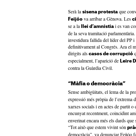
Serà la
que conv
sisena protesta
va arribar a Gènova. Les
Feijóo
c
se a la
i es van co
llei d’amnistia
de la seva tramitació parlamentària.
investidura fallida del líder del PP 
definitivament al Congrés. Ara el ma
dirigits als
q
casos de corrupció
especialment, l’aparició de
Leire 
contra la Guàrdia Civil.
“Màfia o democràcia”
Sense ambigüitats, el lema de la pro
expressió més pròpia de l’extrema d
xarxes socials i en actes de partit o
encunyat recentment, coincidint amb
enverinat encara més els dards que
“Tot això que estem vivint són
prà
democràcia”, va denunciar Feijóo fa