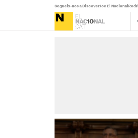
Segueix-nos a Discover
Joc El Nacional
Rodr