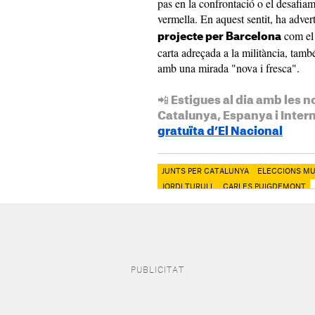
pas en la confrontació o el desafiam
vermella. En aquest sentit, ha adver
com el 
projecte per Barcelona
carta adreçada a la militància, tamb
amb una mirada "nova i fresca".
📲 Estigues al dia amb les n
Catalunya, Espanya i Inter
gratuïta d’El Nacional
JUNTS PER CATALUNYA
ELECCIONS MU
JORDI TURULL
CARLES PUIGDEMONT