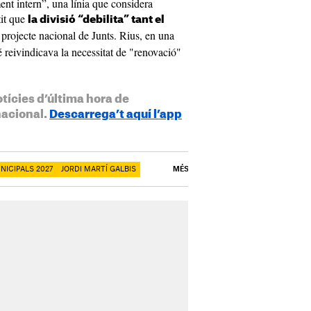
ent intern”, una línia que considera
tit que
la divisió “debilita” tant el
projecte nacional de Junts. Rius, en una
é reivindicava la necessitat de "renovació"
otícies d’última hora de
nacional.
Descarrega’t aquí l’app
NICIPALS 2027
JORDI MARTÍ GALBIS
MÉS