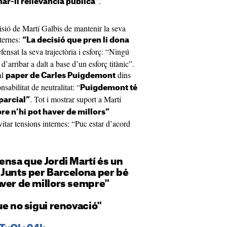
”.
nar-li rellevància pública
isió de Martí Galbis de mantenir la seva
nternes:
“La decisió que pren li dona
efensat la seva trajectòria i esforç: “Ningú
’arribar a dalt a base d’un esforç titànic”.
al
dins
paper de Carles Puigdemont
nsabilitat de neutralitat: “
Puigdemont té
. Tot i mostrar suport a Martí
parcial”
e n’hi pot haver de millors”
vitar tensions internes: “Puc estar d’acord
ensa que Jordi Martí és un
 Junts per Barcelona per bé
aver de millors sempre"
que no sigui renovació"