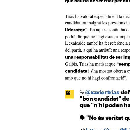
que hauria de ser triat per do
Trias ha valorat especialment la dec
candidatura malgrat les pressions i
”. En aquest sentit, ha d
lideratge
podrà dir que no hagi estat exemple d
L’exalcalde també ha fet referència 
del partit, a qui ha atribuït una respo
una responsabilitat de ser im
Galbis, Trias ha matisat que “
sempr
i s’ha mostrat obert a e
candidats
amb que no hi hagi confrontació”.
☕
@xaviertrias
def
"bon candidat" de
que "n'hi poden h
🗣️ "No és veritat 