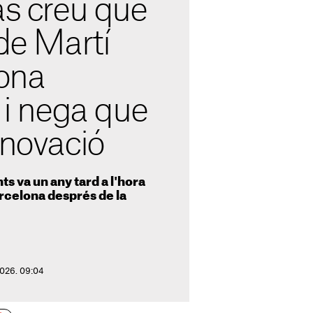
as creu que
 de Martí
dona
" i nega que
enovació
ts va un any tard a l'hora
arcelona després de la
2026. 09:04