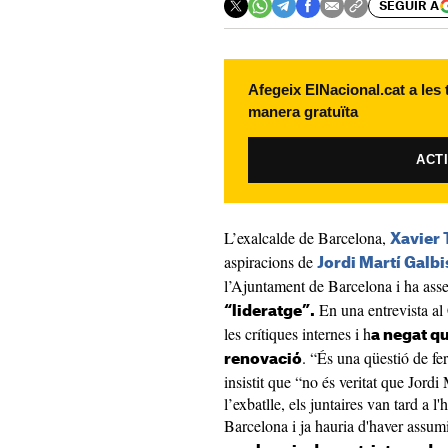
SEGUIR A
Afegeix ElNacional.cat a les
manera gratuïta
ACT
L’exalcalde de Barcelona,
Xavier 
aspiracions de
Jordi Martí Galbi
l’Ajuntament de Barcelona i ha ass
En una entrevista al 
“lideratge”.
les crítiques internes i h
a negat qu
. “És una qüestió de fe
renovació
insistit que “no és veritat que Jord
l’exbatlle, els juntaires van tard a l'
Barcelona i ja hauria d'haver assum