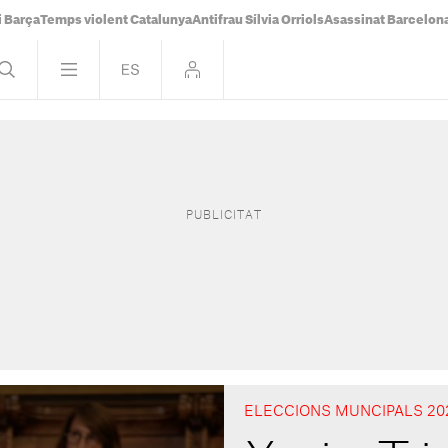
i Barça
Temps violent Catalunya
Antifrau Sílvia Orriols
Asassinat Barcelon
ELECCIONS MUNCIPALS 20