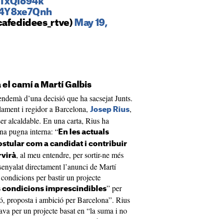
rTxQlo94k
n4Y8xe7Qnh
cafedidees_rtve)
May 19,
 el camí a Martí Galbis
’endemà d’una decisió que ha sacsejat Junts.
arlament i regidor a Barcelona,
,
Josep Rius
er alcaldable. En una carta, Rius ha
 una pugna interna: “
En les actuals
stular com a candidat i contribuir
, al meu entendre, per sortir-ne més
rvirà
assenyalat directament l’anunci de Martí
 condicions per bastir un projecte
” per
s condicions imprescindibles
ó, proposta i ambició per Barcelona”. Rius
ava per un projecte basat en “la suma i no