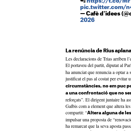
📲
https://t.co/M
pic.twitter.com/
— Cafè d'idees (@
2026
La renúncia de Rius aplana
Les declaracions de Trias arriben l
El portaveu del partit, diputat al P
ha anunciat que renuncia a optar a s
justificat el pas al costat per evitar
circumstàncies, no em puc po
a una confrontació que no se
reforçats”. El dirigent juntaire ha 
Galbis com a element que altera les
compartit: “
Altera alguna de le
impulsar una proposta de “renovaci
ha remarcat que la seva aposta pass