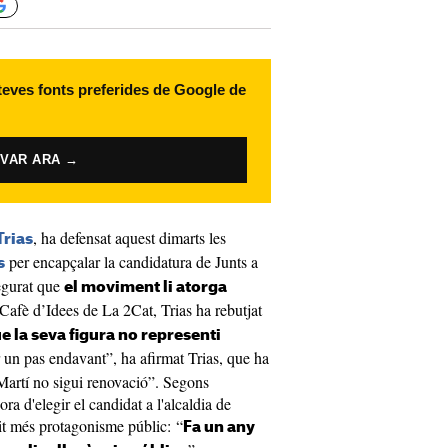
 teves fonts preferides de Google de
IVAR ARA →
, ha defensat aquest dimarts les
Trias
per encapçalar la candidatura de Junts a
s
egurat que
el moviment li atorga
Cafè d’Idees de La 2Cat, Trias ha rebutjat
e la seva figura no representi
r un pas endavant”, ha afirmat Trias, que ha
i Martí no sigui renovació”. Segons
hora d'elegir el candidat a l'alcaldia de
it més protagonisme públic: “
Fa un any