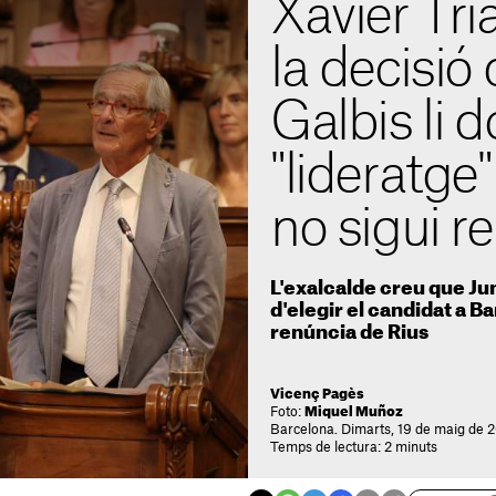
Xavier Tri
la decisió
Galbis li 
"lideratge
no sigui r
L'exalcalde creu que Jun
d'elegir el candidat a B
renúncia de Rius
Vicenç Pagès
Foto:
Miquel Muñoz
Barcelona. Dimarts, 19 de maig de 
Temps de lectura: 2 minuts