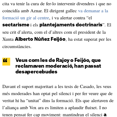
cita va tenir la cura de fer-lo intervenir divendres i que no
coincidía amb Aznar. El dirigent gallec
va demanar a la
formació un gir al centre
, i va alertar contra “el
i els
”. El
sectarisme
plantejaments doctrinaris
seu crit d’alerta, com el d’altres com el president de la
Xunta
, ha estat superat per les
Alberto Núñez Feijóo
circumstàncies.
Veus com les de Rajoy o Feijóo, que
reclamaven moderació, han passat
desapercebudes
Davant el suport majoritari a les tesis de Casado, les veus
més moderades han optat pel silenci i per fer veure que de
veritat hi ha “unitat” dins la formació. Els que alertaven de
l’aliança amb Vox ara es limiten a aplaudir fluixet. I no
tenen pensat fer cap moviment: mantindran el silenci
a