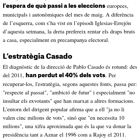
europees,
l’espera de què passi a les eleccions
municipals i autonòmiques del mes de maig. A diferència
de l’esquerra, com s’ha vist en l’episodi Iglesias-Errejón
d’aquesta setmana, la dreta prefereix rentar els draps bruts
a casa, especialment en precampanya electoral.
L’estratègia Casado
El diagnòstic de la direcció de Pablo Casado és rotund: des
del 2011,
. Per
han perdut el 40% dels vots
recuperar-los, l'estratègia, segons aquestes fonts, passa per:
"respecte al passat", "ambició de futur" i especialment "no
insultar els exvotants" que han marxat a altres formacions.
L'entorn del dirigent popular afirma que a ell "ja no li
valen cinc milions de vots", sinó que "en necessita 10
milions", una xifra aproximada que és la que va donar la
presidència tant a Aznar el 1996 com a Rajoy el 2011.