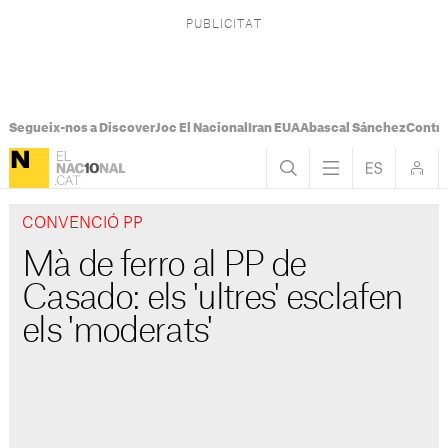
Segueix-nos a Discover
Joc El Nacional
Iran EUA
Abascal Sánchez
Control
CONVENCIÓ PP
Mà de ferro al PP de
Casado: els 'ultres' esclafen
els 'moderats'