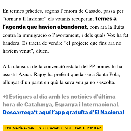
En termes pràctics, segons l’entorn de Casado, passa per
“tornar a il·lusionar” els votants recuperant
temes a
, com ara la lluita
l’agenda que havien abandonat
contra la immigració o l’avortament, i dels quals Vox ha fet
bandera. Es tracta de vendre “el projecte que fins ara no
havíem venut”, diuen.
A la clausura de la convenció estatal del PP només hi ha
assistit Aznar. Rajoy ha preferit quedar-se a Santa Pola,
allunyat d’un partit en què la seva veu ja no s'escolta.
📲 Estigues al dia amb les notícies d’última
hora de Catalunya, Espanya i Internacional.
Descarrega’t aquí l’app gratuïta d’El Nacional
JOSÉ MARÍA AZNAR
PABLO CASADO
VOX
PARTIT POPULAR