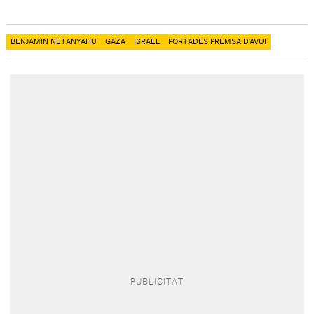
BENJAMIN NETANYAHU
GAZA
ISRAEL
PORTADES PREMSA D'AVUI