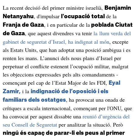
La recent decisió del primer ministre israelià,
Benjamin
, d'impulsar
de la
Netanyahu
l'ocupació total
, i en particular de la
Franja de Gaza
poblada Ciutat
, que aquest divendres va tenir
la llum verda del
de Gaza
gabinet de seguretat d’Israel,
ha indignat al món
, excepte
als Estats Units, que han adoptat una posició ambigua i es
renten les mans. L’anunci dels nous plans d’Israel per
perpetuar el conflicte estenent l’ocupació militar, malgrat
les objeccions expressades pels alts comandaments -
començant pel cap de l’Estat Major de les FDI,
Eyal
i la
Zamir,
indignació de l’oposició i els
, ha provocat una onada de
familiars dels ostatges
crítiques a escala internacional, començant per l'ONU, que
ha convocat per aquest dissabte una
reunió d’urgència del
seu Consell de Seguretat
per analitzar la situació. Però
ningú és capaç de parar-li els peus al primer