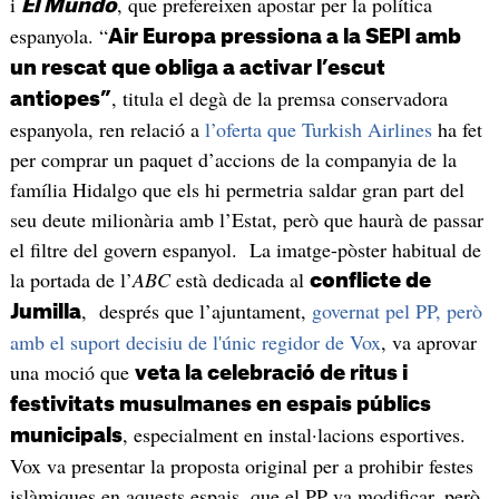
i
, que prefereixen apostar per la política
El Mundo
espanyola. “
Air Europa pressiona a la SEPI amb
un rescat que obliga a activar l’escut
, titula el degà de la premsa conservadora
antiopes”
espanyola, ren relació a
l’oferta que Turkish Airlines
ha fet
per comprar un paquet d’accions de la companyia de la
família Hidalgo que els hi permetria saldar gran part del
seu deute milionària amb l’Estat, però que haurà de passar
el filtre del govern espanyol. La imatge-pòster habitual de
la portada de l’
ABC
està dedicada al
conflicte de
, després que l’ajuntament,
governat pel PP, però
Jumilla
amb el suport decisiu de l'únic regidor de Vox
, va aprovar
una moció que
veta la celebració de ritus i
festivitats musulmanes en espais públics
, especialment en instal·lacions esportives.
municipals
Vox va presentar la proposta original per a prohibir festes
islàmiques en aquests espais, que el PP va modificar, però