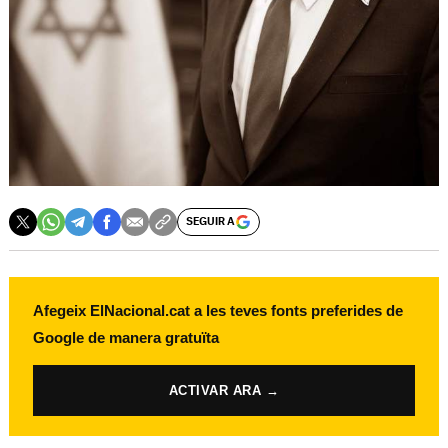
SEGUIR A
Afegeix ElNacional.cat a les teves fonts preferides de
Google de manera gratuïta
ACTIVAR ARA →