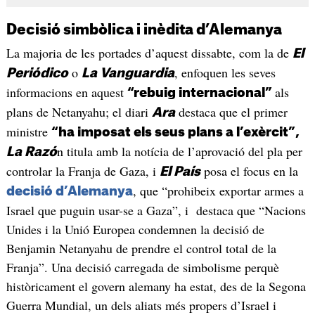
Decisió simbòlica i inèdita d’Alemanya
La majoria de les portades d’aquest dissabte, com la de
El
o
, enfoquen les seves
Periódico
La Vanguardia
informacions en aquest
als
“rebuig internacional”
plans de Netanyahu; el diari
destaca que el primer
Ara
ministre
“ha imposat els seus plans a l’exèrcit”,
n titula amb la notícia de l’aprovació del pla per
La Razó
controlar la Franja de Gaza, i
posa el focus en la
El País
, que “prohibeix exportar armes a
decisió d’Alemanya
Israel que puguin usar-se a Gaza”, i destaca que “Nacions
Unides i la Unió Europea condemnen la decisió de
Benjamin Netanyahu de prendre el control total de la
Franja”. Una decisió carregada de simbolisme perquè
històricament el govern alemany ha estat, des de la Segona
Guerra Mundial, un dels aliats més propers d’Israel i