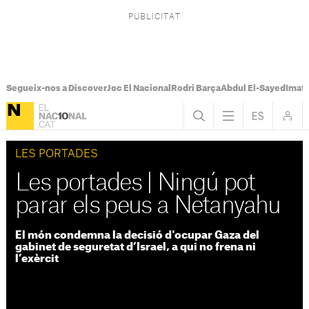
Segueix-nos a Discover
Joc El Nacional
Rodri Barça
Abdul El-Sayed
Imatg
LES PORTADES
Les portades | Ningú pot
parar els peus a Netanyahu
El món condemna la decisió d'ocupar Gaza del
gabinet de seguretat d’Israel, a qui no frena ni
l’exèrcit