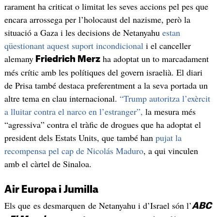
rarament ha criticat o limitat les seves accions pel pes que
encara arrossega per l’holocaust del nazisme, però la
situació a Gaza i les decisions de Netanyahu
estan
qüestionant aquest suport incondicional
i el canceller
alemany
ha adoptat un to marcadament
Friedrich Merz
més crític amb les polítiques del govern israelià. El diari
de Prisa també destaca preferentment a la seva portada un
altre tema en clau internacional.
“Trump autoritza l’exèrcit
a lluitar contra el narco en l’estranger”,
la mesura més
“agressiva” contra el tràfic de drogues que ha adoptat el
president dels Estats Units, que també han
pujat la
recompensa pel cap de Nicolás Maduro
, a qui vinculen
amb el càrtel de Sinaloa.
Air Europa i Jumilla
Els que es desmarquen de Netanyahu i d’Israel són l’
ABC