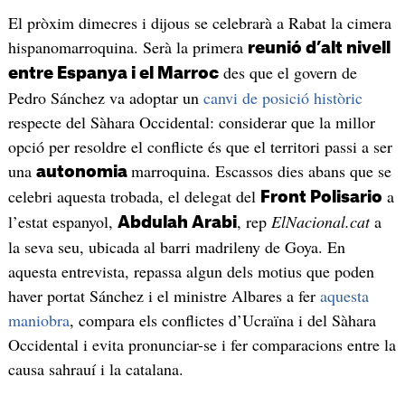
El pròxim dimecres i dijous se celebrarà a Rabat la cimera
hispanomarroquina. Serà la primera
reunió d’alt nivell
des que el govern de
entre Espanya i el Marroc
Pedro Sánchez va adoptar un
canvi de posició històric
respecte del Sàhara Occidental: considerar que la millor
opció per resoldre el conflicte és que el territori passi a ser
una
marroquina. Escassos dies abans que se
autonomia
celebri aquesta trobada, el delegat del
a
Front Polisario
l’estat espanyol,
, rep
ElNacional.cat
a
Abdulah Arabi
la seva seu, ubicada al barri madrileny de Goya. En
aquesta entrevista, repassa algun dels motius que poden
haver portat Sánchez i el ministre Albares a fer
aquesta
maniobra
, compara els conflictes d’Ucraïna i del Sàhara
Occidental i evita pronunciar-se i fer comparacions entre la
causa sahrauí i la catalana.