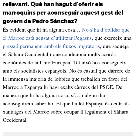
rellevant. Què han hagut d’oferir els
marroquins per aconseguir aquest gest del
govern de Pedro Sánchez?
És evident que hi ha alguna cosa…
No s’ha d’oblidar que
el Marroc està acusat d’utilitzar Pegasus
, que exerceix una
pressió permanent amb els fluxos migratoris
, que saqueja
el Sàhara Occidental i que condiciona molts acords
econòmics de la Unió Europea. Tot això ho aconsegueix
amb els socialistes espanyols. No és casual que darrere de
la immensa majoria de lobbies que treballen en favor del
Marroc a Espanya hi hagi exalts càrrecs del PSOE. De
manera que hi ha alguna cosa, sí… i algun dia
aconseguirem saber-ho. El que ha fet Espanya és cedir als
xantatges del Marroc sobre ocupar il·legalment el Sàhara
Occidental.