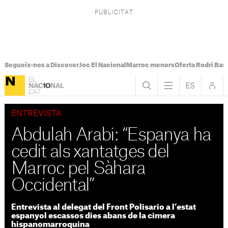
Segueix-nos a Discover
Joc El Nacional
Marroc menors
Oferta Rodri Bar
ENTREVISTA
Abdulah Arabi: “Espanya ha
cedit als xantatges del
Marroc pel Sàhara
Occidental”
Entrevista al delegat del Front Polisario a l’estat
espanyol escassos dies abans de la cimera
hispanomarroquina