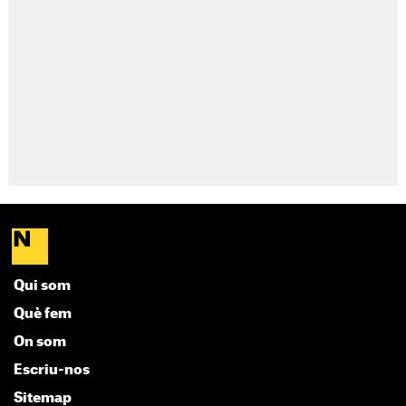
Qui som
Què fem
On som
Escriu-nos
Sitemap