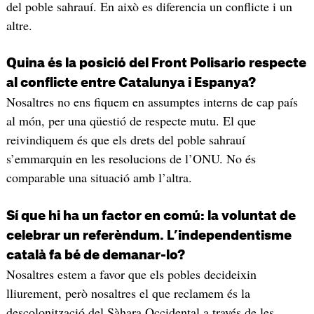
del poble sahrauí. En això es diferencia un conflicte i un
altre.
Quina és la posició del Front Polisario respecte
al conflicte entre Catalunya i Espanya?
Nosaltres no ens fiquem en assumptes interns de cap país
al món, per una qüestió de respecte mutu. El que
reivindiquem és que els drets del poble sahrauí
s’emmarquin en les resolucions de l’ONU. No és
comparable una situació amb l’altra.
Sí que hi ha un factor en comú: la voluntat de
celebrar un referèndum. L’independentisme
català fa bé de demanar-lo?
Nosaltres estem a favor que els pobles decideixin
lliurement, però nosaltres el que reclamem és la
descolonització del Sàhara Occidental a través de les