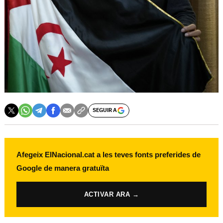
SEGUIR A
Afegeix ElNacional.cat a les teves fonts preferides de
Google de manera gratuïta
ACTIVAR ARA →