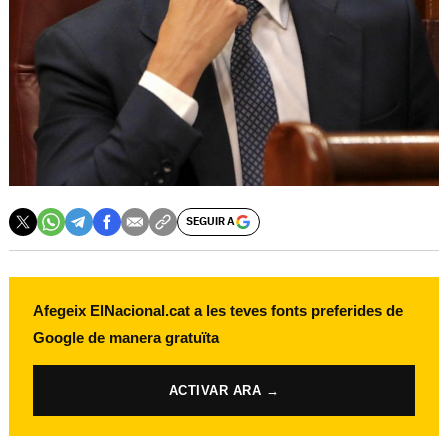
SEGUIR A
Afegeix ElNacional.cat a les teves fonts preferides de
Google de manera gratuïta
ACTIVAR ARA →