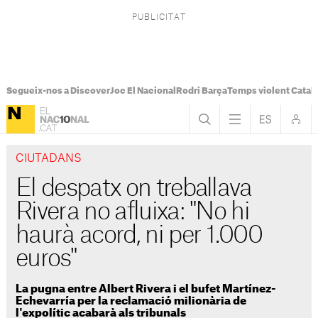
Segueix-nos a Discover
Joc El Nacional
Rodri Barça
Temps violent Catal
CIUTADANS
El despatx on treballava
Rivera no afluixa: "No hi
haurà acord, ni per 1.000
euros"
La pugna entre Albert Rivera i el bufet Martínez-
Echevarría per la reclamació milionària de
l'expolític acabarà als tribunals