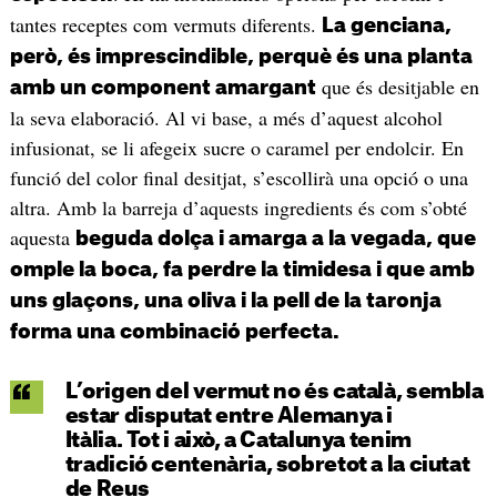
tantes receptes com vermuts diferents.
La genciana,
però, és imprescindible, perquè és una planta
que és desitjable en
amb un component amargant
la seva elaboració. Al vi base, a més d’aquest alcohol
infusionat, se li afegeix sucre o caramel per endolcir. En
funció del color final desitjat, s’escollirà una opció o una
altra. Amb la barreja d’aquests ingredients és com s’obté
aquesta
beguda dolça i amarga a la vegada, que
omple la boca, fa perdre la timidesa i que amb
uns glaçons, una oliva i la pell de la taronja
forma una combinació perfecta.
L’origen del vermut no és català, sembla
estar disputat entre Alemanya i
Itàlia. Tot i això, a Catalunya tenim
tradició centenària, sobretot a la ciutat
de Reus