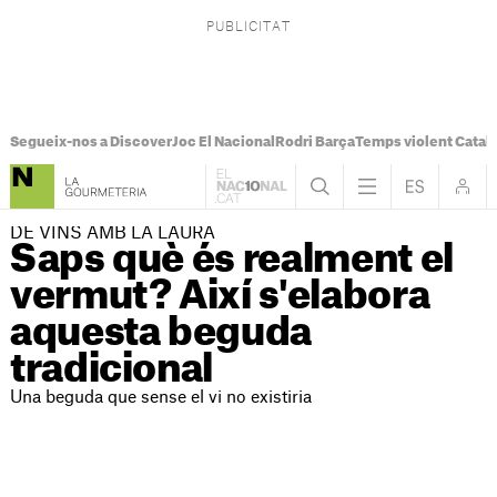
Segueix-nos a Discover
Joc El Nacional
Rodri Barça
Temps violent Catal
DE VINS AMB LA LAURA
Saps què és realment el
vermut? Així s'elabora
aquesta beguda
tradicional
Una beguda que sense el vi no existiria