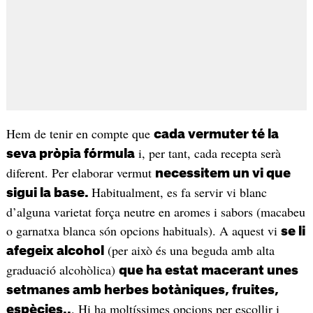
Hem de tenir en compte que
cada vermuter té la
i, per tant, cada recepta serà
seva pròpia fórmula
diferent. Per elaborar vermut
necessitem un vi que
Habitualment, es fa servir vi blanc
sigui la base.
d’alguna varietat força neutre en aromes i sabors (macabeu
o garnatxa blanca són opcions habituals). A aquest vi
se li
(per això és una beguda amb alta
afegeix alcohol
graduació alcohòlica)
que ha estat macerant unes
setmanes amb herbes botàniques, fruites,
. Hi ha moltíssimes opcions per escollir i
espècies..