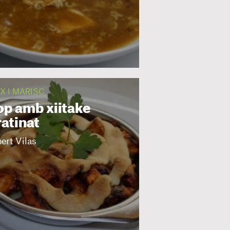
IX I MARISC
op amb xiitake
ratinat
ert Vilas