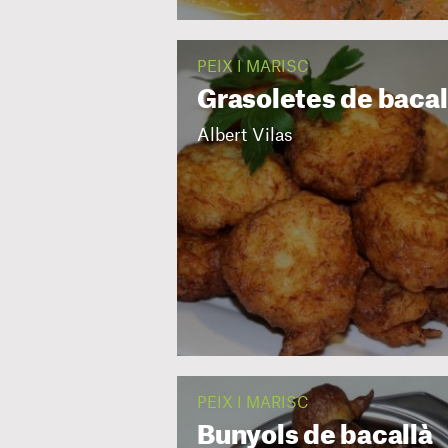
PEIX I MARISC
Grasoletes de bacal
Albert Vilas
PEIX I MARISC
Bunyols de bacallà