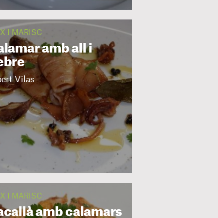
IX I MARISC
alamar amb all i
ebre
ert Vilas
IX I MARISC
acallà amb calamars