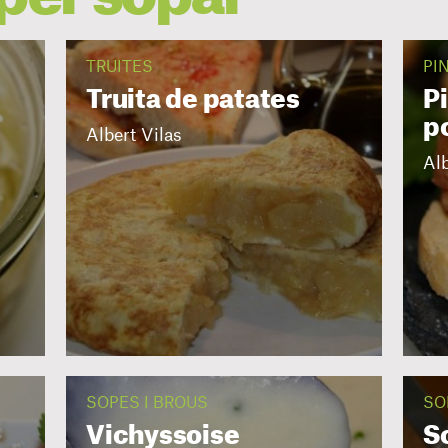
TRUITES
PI
Truita de patates
P
p
Albert Vilas
Alb
SOPES I BROUS
SO
Vichyssoise
S