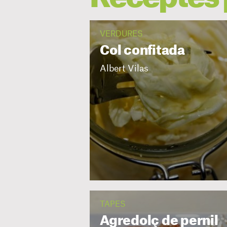
VERDURES
Col confitada
Albert Vilas
TAPES
Agredolç de pernil