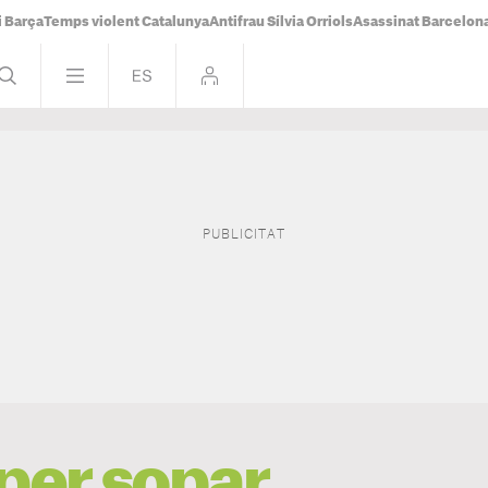
i Barça
Temps violent Catalunya
Antifrau Sílvia Orriols
Asassinat Barcelon
per sopar