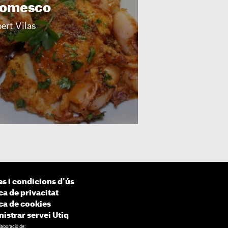
 romesco
ert Vilas
s i condicions d'ús
ca de privacitat
ica de cookies
istrar servei Utiq
laboració de: