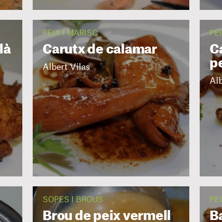
PEIX I MARISC
PE
là
Carutx de calamar
C
p
Albert Vilas
Alb
SOPES I BROUS
PE
Brou de peix vermell
B