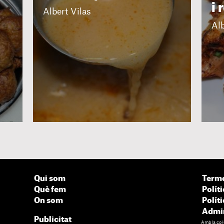
i
Albert Vilas
Alb
Qui som
Terme
Què fem
Políti
On som
Polít
Admin
Publicitat
Amb la col·