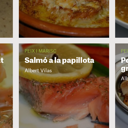
PEIX I MARISC
PE
t
Salmó a la papillota
P
g
Albert Vilas
Alb