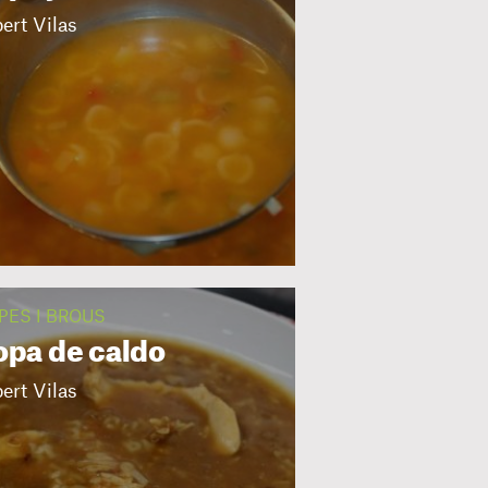
ert Vilas
PES I BROUS
opa de caldo
ert Vilas