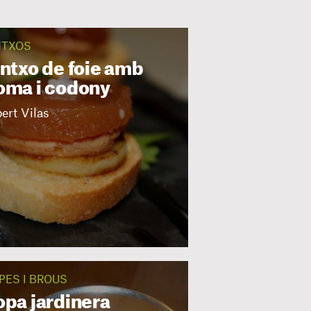
NTXOS
intxo de foie amb
oma i codony
ert Vilas
PES I BROUS
opa jardinera