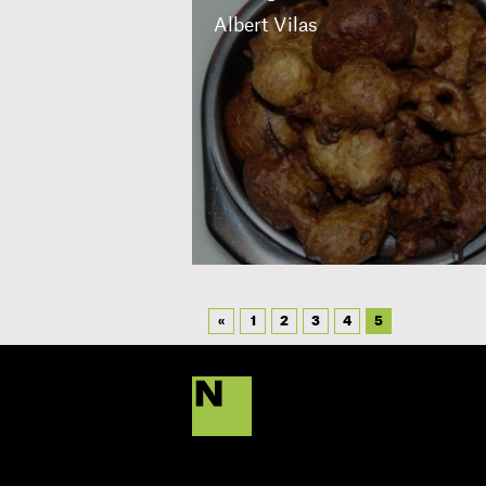
Albert Vilas
«
1
2
3
4
5