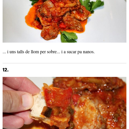
... i uns talls de llom per sobre... i a sucar pa nanos.
12.