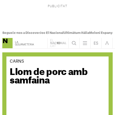
Segueix-nos a Discover
Joc El Nacional
Ultimàtum Itàlia
Meloni Espanya
CARNS
Llom de porc amb
samfaina