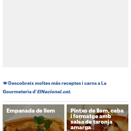
​🍽️​ Descobreix moltes més receptes i carns a La
Gourmeteria d’
ElNacional.cat
.
Empanada de llom
Pintxo de llom, ceba
i formatge amb
salsa de taronja
amarga