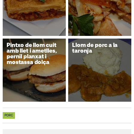
Pintxo de llom cuit
Llom de porc a la
amb llet i ametlles,
taronja
pernil planxat i
mostassa dolça
PORC