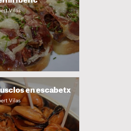
rnil ibèric
ert Vilas
usclos en escabetx
ert Vilas