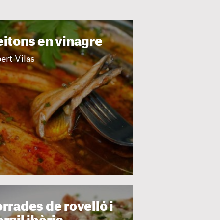
eitons en vinagre
ert Vilas
rrades de rovelló i