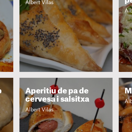
pe
Albert Vilas
Alb
b
Aperitiu de pa de
M
cervesa i salsitxa
Alb
Albert Vilas