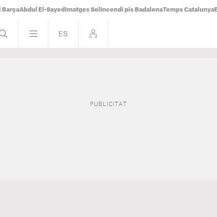
i Barça
Abdul El-Sayed
Imatges Sol
Incendi pis Badalona
Temps Catalunya