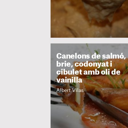
Canelons de salmó,
brie, codonyat i
cibulet amb oli de
vainilla
Albert Vilas