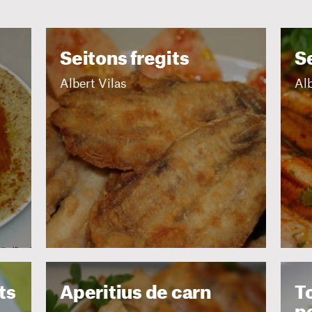
Seitons fregits
S
Albert Vilas
Alb
ts
Aperitius de carn
To