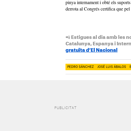
pinya internament i obté els suports
derrota al Congrés certifica que pel 
📲 Estigues al dia amb les n
Catalunya, Espanya i Inter
gratuïta d’El Nacional
PEDRO SÁNCHEZ
JOSÉ LUIS ÁBALOS