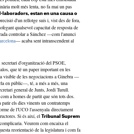
nària molt més lenta, no fa mai un pas
l·laboradors, estan en una causa o
recisió d'un rellotge suís i, vist des de fora,
a ofegant qualsevol capacitat de resposta de
grada controlar a Sánchez —com l'anunci
arcelona
— acaba sent intranscendent al
l secretari d'organització del PSOE,
balos, que té un paper important en les
ara visible de les negociacions a Ginebra —
arla en públic—, té, a més a més, una
retari general de Junts, Jordi Turull.
 com a homes de partit que són tots dos.
a patir els dies vinents un contratemps
orme de l'UCO l'assenyala directament
uctores. Si és així, el
Tribunal Suprem
es complicaria. Veurem com encaixa el
esta reorientació de la legislatura i com fa