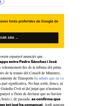
 teves fonts preferides de Google de
IVAR ARA →
govern espanyol anunciés que
pps entre Pedro Sánchez i José
s solemnement des de la tribuna del palau
prés de la reunió del Consell de Ministres,
xministre de Transports
ha admès que en va
 part significativa. No han sortit, doncs, ni
Guàrdia Civil ni del jutjat que n'instrueix
spanyol a l'hora de declarar que no havien
s hores i, de passada,
es confirma que
. Amb aquesta
ges tot just ha començat