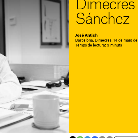
Dimecres 
Sánchez
José Antich
Barcelona. Dimecres, 14 de maig de
Temps de lectura: 3 minuts