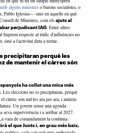
lls en què hi ha un simple menyspreu
 amb alguns ministres
o barons socialistes, o
os, Pablo Iglesias— sinó en aquells en què
l Consell de Ministres, com els
ajuts al
. Entre altres
cabar perjudicant IAG
l Suprem respecte al tràfic d'influències no
, sinó a l'activitat duta a terme.
s precipitaran perquè les
z de mantenir el càrrec són
 espanyola ha collat una mica més
. Les eleccions no es precipitaran, perquè
n
l càrrec són nul·les ara per ara, i anirem
islatura. Un govern sense una agenda
la seva supervivència i a arribar al 2027.
? La vara de comandament la continua
rà el que Junts i, en grau més baix,
e és política, cada cop està més embastada