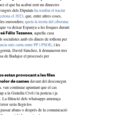
hez el que ha acabat sent un dimecres
Congrés dels Diputats
ha tombat el tractat
rcelona el 2023
, que, entre altres coses,
 les euroordres;
queia la teoria del ciberatac
l que va deixar Espanya a les fosques durant
, aquella casa
osé Félix Tezanos
s socialistes amb els diners de tothom per
ància més curta entre PP i PSOE
, i les
u germà, David Sánchez, li demanaven tres
ssa de Badajoz el processés per
s estan provocant a les files
davant del desconegut.
emolor de cames
, van continuar apuntant que el cas
p a la Guàrdia Civil i la justícia i ja
 La filtració dels whatsapps amenaça
rror seria llegir-los
 passar abans o després de la comunicació