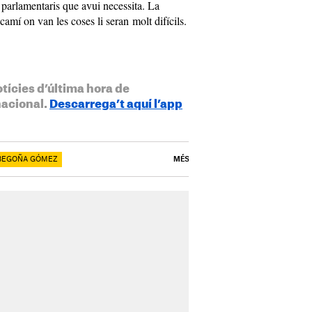
 parlamentaris que avui necessita. La
camí on van les coses li seran molt difícils.
otícies d’última hora de
nacional.
Descarrega’t aquí l’app
BEGOÑA GÓMEZ
MÉS