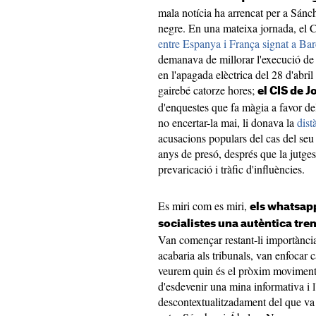
mala notícia ha arrencat per a Sánc
negre. En una mateixa jornada, el 
entre Espanya i França signat a Ba
demanava de millorar l'execució de
en l'apagada elèctrica del 28 d'abri
gairebé catorze hores;
el CIS de J
d'enquestes que fa màgia a favor del
no encertar-la mai, li donava la
dist
acusacions populars del cas del se
anys de presó, després que la jutge
prevaricació i tràfic d'influències.
Es miri com es miri,
els whatsapp
socialistes una autèntica tr
Van començar restant-li importància
acabaria als tribunals, van enfocar ca
veurem quin és el pròxim moviment.
d'esdevenir una mina informativa i l'e
descontextualitzadament del que va