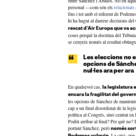
entre Sánchez i Ábalos. No en aque
personal —com són els
relacionats
fins i tot amb el referent de Podem
hi ha hagut al darrere decisions de
rescat d'Air Europa que va a
coses perquè la doctrina del Tribuna
se cenyeix només al resultat obtingut
Les eleccions no e
opcions de Sánche
nul·les ara per ara
En qualsevol cas,
la legislatura
encara la fragilitat del gover
les opcions de Sánchez de mantenir e
cap a un final desordenat de la leg
política al Congrés, sinó centrat en 
Podrà arribar al final? Per què no
portant Sánchez, però
només sorti
. La crisi, qu
Podemos vulguin