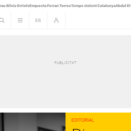
rau Sílvia Orriols
Enquesta Ferran Torres
Temps violent Catalunya
Abdul E
EDITORIAL