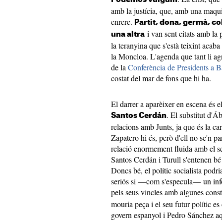
amb la justícia, que, amb una maqui
enrere.
Partit, dona, germà, co
i van sent citats amb la p
una altra
la teranyina que s'està teixint acab
la Moncloa. L'agenda que tant li a
de la
Conferència de Presidents a B
costat del mar de fons que hi ha.
El darrer a aparèixer en escena és e
. El substitut d'Á
Santos Cerdán
relacions amb Junts, ja que és la c
Zapatero hi és, però d'ell no se'n p
relació enormement fluida amb el sec
Santos Cerdán i Turull s'entenen bé
Doncs bé, el polític socialista podri
seriós si —com s'especula— un inf
pels seus vincles amb algunes constr
mouria peça i el seu futur polític 
govern espanyol i Pedro Sánchez aqu