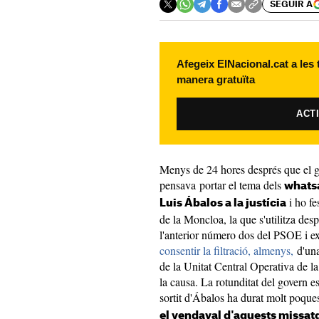
SEGUIR A
Afegeix ElNacional.cat a les
manera gratuïta
ACT
Menys de 24 hores després que el 
pensava portar el tema dels
whatsa
i ho fe
Luis Ábalos a la justícia
de la Moncloa, la que s'utilitza des
l'anterior número dos del PSOE i e
consentir la filtració, almenys,
d'una
de la Unitat Central Operativa de la 
la causa. La rotunditat del govern e
sortit d'Ábalos ha durat molt poque
el vendaval d'aquests missat