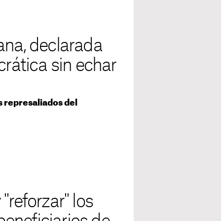
ana, declarada
ática sin echar
s represaliados del
"reforzar" los