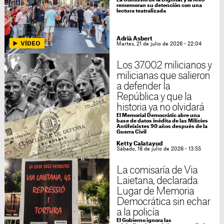
La Comissió de la Dignitat y la ANC
rememoran su detención con una
lectura teatralizada
Adrià Asbert
Martes, 21 de julio de 2026 - 22:04
Los 37.002 milicianos y
milicianas que salieron
a defender la
República y que la
historia ya no olvidará
El Memorial Democràtic abre una
base de datos inédita de las Milícies
Antifeixistes 90 años después de la
Guerra Civil
Ketty Calatayud
Sábado, 18 de julio de 2026 - 13:55
La comisaría de Via
Laietana, declarada
Lugar de Memoria
Democrática sin echar
a la policía
El Gobierno ignora las