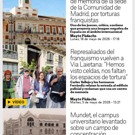
de memoria de la sede
de la Comunidad de
Madrid, por torturas
franquistas
Uno de los jueces, crítico, sostiene
que proyecta una imagen negativa de
España en el ámbito internacional
Mayte Piulachs
Lunes, 18 de mayo de 2026 - 17:18
Represaliados del
franquismo vuelven a
Via Laietana: “Hemos
visto celdas, nos faltan
los espacios de tortura”
Carles Vallejo y los hermanos
Ferrándiz relatan la entrada al edificio
policial y reclaman que sea un centro
de memoria
Mayte Piulachs
Martes, 5 de mayo de 2026 - 13:21
Mundet, el campus
universitario levantado
sobre un campo de
concentración