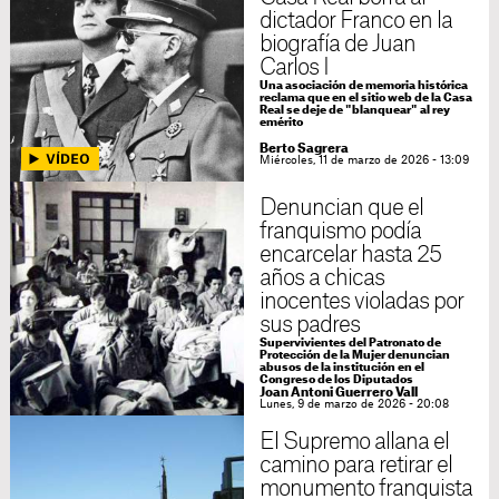
dictador Franco en la
biografía de Juan
Carlos I
Una asociación de memoria histórica
reclama que en el sitio web de la Casa
Real se deje de "blanquear" al rey
emérito
Berto Sagrera
Miércoles, 11 de marzo de 2026 - 13:09
Denuncian que el
franquismo podía
encarcelar hasta 25
años a chicas
inocentes violadas por
sus padres
Supervivientes del Patronato de
Protección de la Mujer denuncian
abusos de la institución en el
Congreso de los Diputados
Joan Antoni Guerrero Vall
Lunes, 9 de marzo de 2026 - 20:08
El Supremo allana el
camino para retirar el
monumento franquista