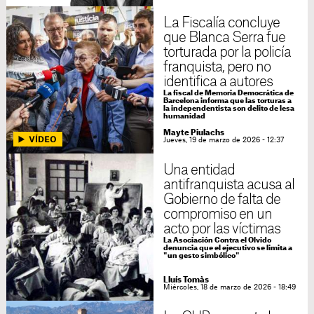
La Fiscalía concluye
que Blanca Serra fue
torturada por la policía
franquista, pero no
identifica a autores
La fiscal de Memoria Democrática de
Barcelona informa que las torturas a
la independentista son delito de lesa
humanidad
Mayte Piulachs
Jueves, 19 de marzo de 2026 - 12:37
Una entidad
antifranquista acusa al
Gobierno de falta de
compromiso en un
acto por las víctimas
La Asociación Contra el Olvido
denuncia que el ejecutivo se limita a
"un gesto simbólico"
Lluís Tomàs
Miércoles, 18 de marzo de 2026 - 18:49