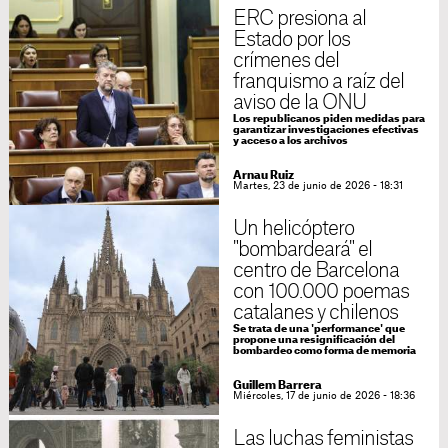
ERC presiona al
Estado por los
crímenes del
franquismo a raíz del
aviso de la ONU
Los republicanos piden medidas para
garantizar investigaciones efectivas
y acceso a los archivos
Arnau Ruiz
Martes, 23 de junio de 2026 - 18:31
Un helicóptero
"bombardeará" el
centro de Barcelona
con 100.000 poemas
catalanes y chilenos
Se trata de una 'performance' que
propone una resignificación del
bombardeo como forma de memoria
Guillem Barrera
Miércoles, 17 de junio de 2026 - 18:36
Las luchas feministas