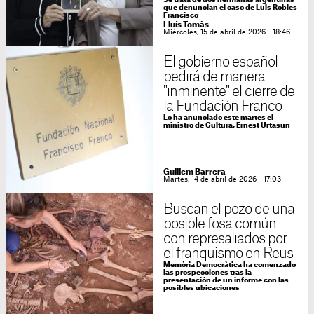
Se trata de dos hermanas argentinas
que denuncian el caso de Luis Robles
Francisco
Lluís Tomàs
Miércoles, 15 de abril de 2026 - 18:46
El gobierno español
pedirá de manera
"inminente" el cierre de
la Fundación Franco
Lo ha anunciado este martes el
ministro de Cultura, Ernest Urtasun
Guillem Barrera
Martes, 14 de abril de 2026 - 17:03
Buscan el pozo de una
posible fosa común
con represaliados por
el franquismo en Reus
Memòria Democràtica ha comenzado
las prospecciones tras la
presentación de un informe con las
posibles ubicaciones