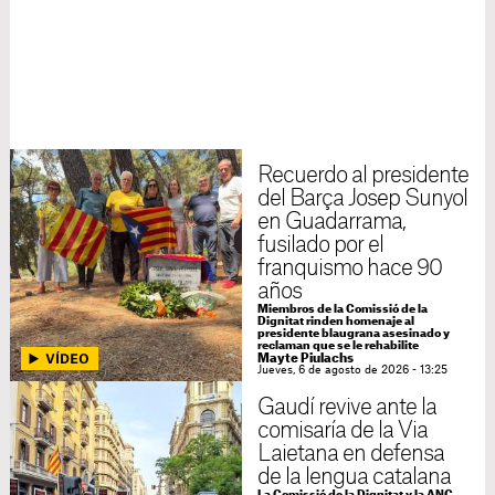
Recuerdo al presidente
del Barça Josep Sunyol
en Guadarrama,
fusilado por el
franquismo hace 90
años
Miembros de la Comissió de la
Dignitat rinden homenaje al
presidente blaugrana asesinado y
reclaman que se le rehabilite
Mayte Piulachs
Jueves, 6 de agosto de 2026 - 13:25
Gaudí revive ante la
comisaría de la Via
Laietana en defensa
de la lengua catalana