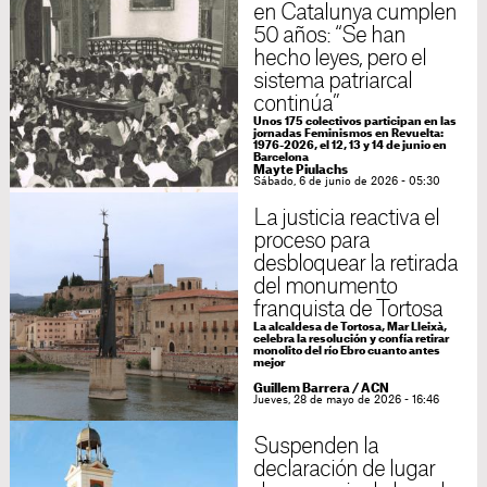
en Catalunya cumplen
50 años: “Se han
hecho leyes, pero el
sistema patriarcal
continúa”
Unos 175 colectivos participan en las
jornadas Feminismos en Revuelta:
1976-2026, el 12, 13 y 14 de junio en
Barcelona
Mayte Piulachs
Sábado, 6 de junio de 2026 - 05:30
La justicia reactiva el
proceso para
desbloquear la retirada
del monumento
franquista de Tortosa
La alcaldesa de Tortosa, Mar Lleixà,
celebra la resolución y confía retirar
monolito del río Ebro cuanto antes
mejor
Guillem Barrera
/
ACN
Jueves, 28 de mayo de 2026 - 16:46
Suspenden la
declaración de lugar