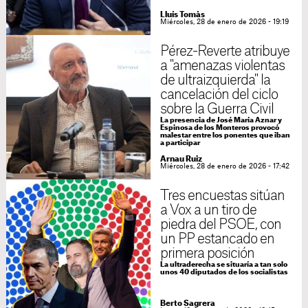
Lluís Tomàs
Miércoles, 28 de enero de 2026 - 19:19
Pérez-Reverte atribuye
a "amenazas violentas
de ultraizquierda" la
cancelación del ciclo
sobre la Guerra Civil
La presencia de José María Aznar y
Espinosa de los Monteros provocó
malestar entre los ponentes que iban
a participar
Arnau Ruiz
Miércoles, 28 de enero de 2026 - 17:42
Tres encuestas sitúan
a Vox a un tiro de
piedra del PSOE, con
un PP estancado en
primera posición
La ultraderecha se situaría a tan solo
unos 40 diputados de los socialistas
Berto Sagrera