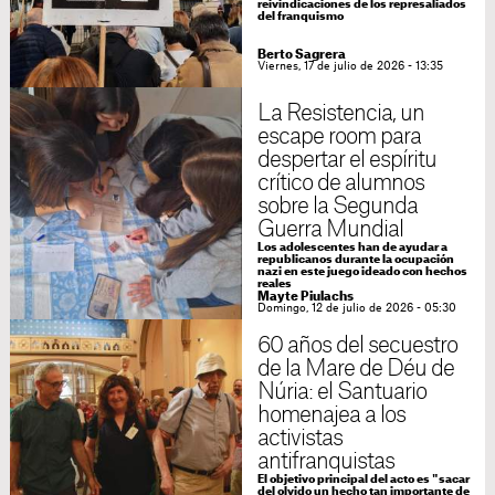
reivindicaciones de los represaliados
del franquismo
Berto Sagrera
Viernes, 17 de julio de 2026 - 13:35
La Resistencia, un
escape room para
despertar el espíritu
crítico de alumnos
sobre la Segunda
Guerra Mundial
Los adolescentes han de ayudar a
republicanos durante la ocupación
nazi en este juego ideado con hechos
reales
Mayte Piulachs
Domingo, 12 de julio de 2026 - 05:30
60 años del secuestro
de la Mare de Déu de
Núria: el Santuario
homenajea a los
activistas
antifranquistas
El objetivo principal del acto es "sacar
del olvido un hecho tan importante de