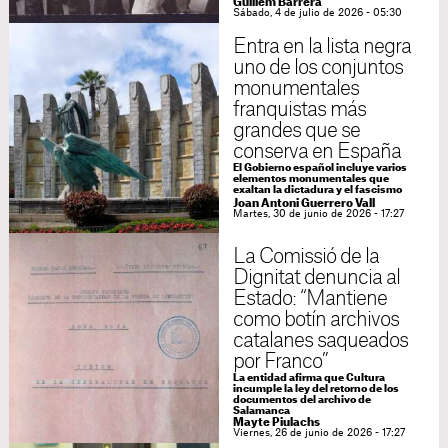
Guillem Barrera
Sábado, 4 de julio de 2026 - 05:30
Entra en la lista negra
uno de los conjuntos
monumentales
franquistas más
grandes que se
conserva en España
El Gobierno español incluye varios
elementos monumentales que
exaltan la dictadura y el fascismo
Joan Antoni Guerrero Vall
Martes, 30 de junio de 2026 - 17:27
La Comissió de la
Dignitat denuncia al
Estado: “Mantiene
como botín archivos
catalanes saqueados
por Franco”
La entidad afirma que Cultura
incumple la ley del retorno de los
documentos del archivo de
Salamanca
Mayte Piulachs
Viernes, 26 de junio de 2026 - 17:27