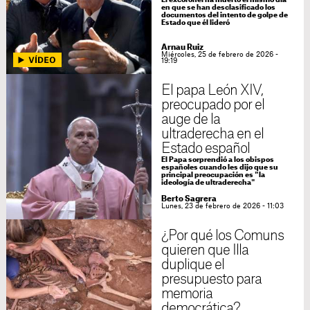
El excoronel ha muerto el mismo día
en que se han desclasificado los
documentos del intento de golpe de
Estado que él lideró
Arnau Ruiz
Miércoles, 25 de febrero de 2026 -
19:19
El papa León XIV,
preocupado por el
auge de la
ultraderecha en el
Estado español
El Papa sorprendió a los obispos
españoles cuando les dijo que su
principal preocupación es "la
ideología de ultraderecha"
Berto Sagrera
Lunes, 23 de febrero de 2026 - 11:03
¿Por qué los Comuns
quieren que Illa
duplique el
presupuesto para
memoria
democrática?