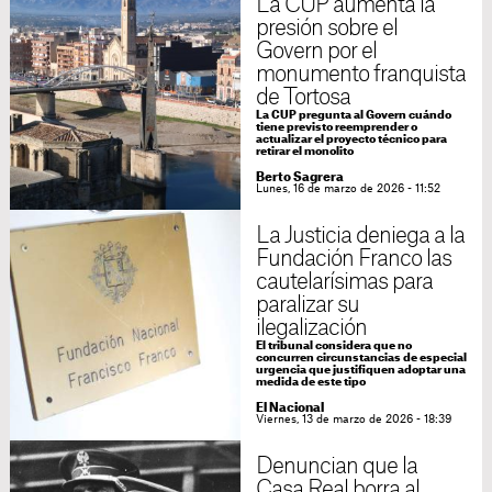
La CUP aumenta la
presión sobre el
Govern por el
monumento franquista
de Tortosa
La CUP pregunta al Govern cuándo
tiene previsto reemprender o
actualizar el proyecto técnico para
retirar el monolito
Berto Sagrera
Lunes, 16 de marzo de 2026 - 11:52
La Justicia deniega a la
Fundación Franco las
cautelarísimas para
paralizar su
ilegalización
El tribunal considera que no
concurren circunstancias de especial
urgencia que justifiquen adoptar una
medida de este tipo
El Nacional
Viernes, 13 de marzo de 2026 - 18:39
Denuncian que la
Casa Real borra al