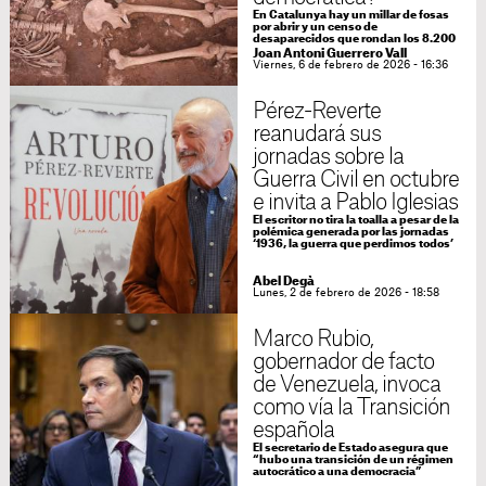
En Catalunya hay un millar de fosas
por abrir y un censo de
desaparecidos que rondan los 8.200
Joan Antoni Guerrero Vall
Viernes, 6 de febrero de 2026 - 16:36
Pérez-Reverte
reanudará sus
jornadas sobre la
Guerra Civil en octubre
e invita a Pablo Iglesias
El escritor no tira la toalla a pesar de la
polémica generada por las jornadas
‘1936, la guerra que perdimos todos’
Abel Degà
Lunes, 2 de febrero de 2026 - 18:58
Marco Rubio,
gobernador de facto
de Venezuela, invoca
como vía la Transición
española
El secretario de Estado asegura que
“hubo una transición de un régimen
autocrático a una democracia”