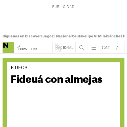
Síguenos en Discover
Juego El Nacional
Ceuta
Felipe VI Milei
Sánchez M
FIDEOS
Fideuá con almejas