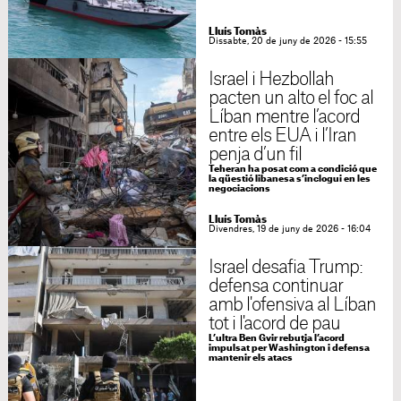
Lluís Tomàs
Dissabte, 20 de juny de 2026 - 15:55
Israel i Hezbollah
pacten un alto el foc al
Líban mentre l’acord
entre els EUA i l’Iran
penja d’un fil
Teheran ha posat com a condició que
la qüestió libanesa s’inclogui en les
negociacions
Lluís Tomàs
Divendres, 19 de juny de 2026 - 16:04
Israel desafia Trump:
defensa continuar
amb l'ofensiva al Líban
tot i l'acord de pau
L’ultra Ben Gvir rebutja l’acord
impulsat per Washington i defensa
mantenir els atacs