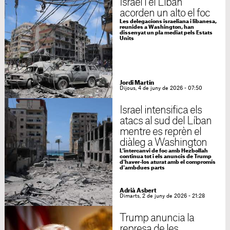
Israel i el Líban
acorden un alto el foc
Les delegacions israeliana i libanesa,
reunides a Washington, han
dissenyat un pla mediat pels Estats
Units
Jordi Martín
Dijous, 4 de juny de 2026 - 07:50
Israel intensifica els
atacs al sud del Líban
mentre es reprèn el
diàleg a Washington
L'intercanvi de foc amb Hezbollah
continua tot i els anuncis de Trump
d'haver-los aturat amb el compromís
d'ambdues parts
Adrià Asbert
Dimarts, 2 de juny de 2026 - 21:28
Trump anuncia la
represa de les