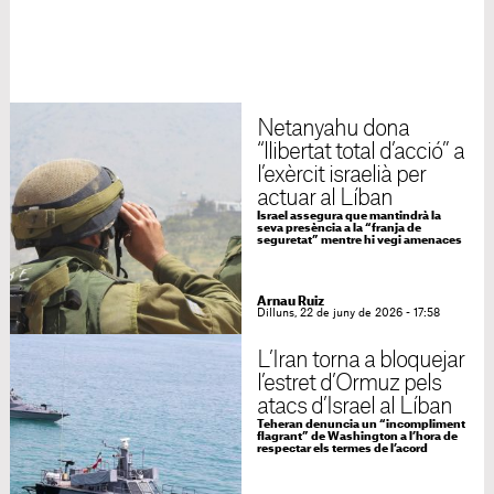
Netanyahu dona
“llibertat total d’acció” a
l’exèrcit israelià per
actuar al Líban
Israel assegura que mantindrà la
seva presència a la “franja de
seguretat” mentre hi vegi amenaces
Arnau Ruiz
Dilluns, 22 de juny de 2026 - 17:58
L’Iran torna a bloquejar
l’estret d’Ormuz pels
atacs d’Israel al Líban
Teheran denuncia un “incompliment
flagrant” de Washington a l’hora de
respectar els termes de l’acord