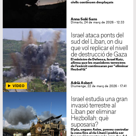
civils continuen desplaçats
Anna Solé Sans
Dimarts, 24 de març de 2026 - 12:33
Israel ataca ponts del
sud del Líban, on diu
que vol replicar el nivell
de destrucció de Gaza
El ministre de Defensa, Israel Katz,
afirma que les maniobres terrestres
de l’exèrcit continuaran per “eliminar
Hezbol·là”
Adrià Asbert
Diumenge, 22 de març de 2026 - 17:41
Israel estudia una gran
invasió terrestre al
Líban per eliminar
Hezbollah: què
suposaria?
El pla, segons Axios, preveu controlar
la zona fins al riu Litani i podria ser