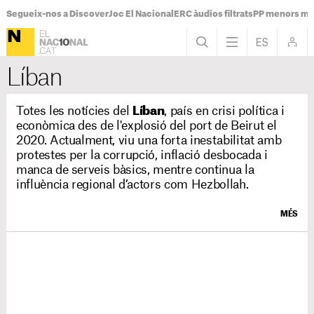
Segueix-nos a Discover
Joc El Nacional
ERC àudios filtrats
PP menors mi
Líban
Totes les notícies del
Líban
, país en crisi política i
econòmica des de l'explosió del port de Beirut el
2020. Actualment, viu una forta inestabilitat amb
protestes per la corrupció, inflació desbocada i
manca de serveis bàsics, mentre continua la
influència regional d’actors com Hezbollah.
MÉS