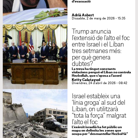
d’evacuació
Adrià Asbert
Dissabte, 2 de maig de 2026 - 15:35
Trump anuncia
l’extensió de l’alto el foc
entre Israel i el Líban
tres setmanes més:
per què genera
dubtes?
La treva ha tingut constants
violacions perquè el Líban no controla
Hezbollah, que s’oposa a l’acord
Ketty Calatayud
Divendres, 24 d'abril de 2026 - 08:42
Israel estableix una
‘línia groga’ al sud del
Líban, on utilitzarà
“tota la força” malgrat
l’alto el foc
L’exèrcit israelià ha fet públic un
mapa on delimita les zones que
ocupa per “desmantellar Hezbol·là”