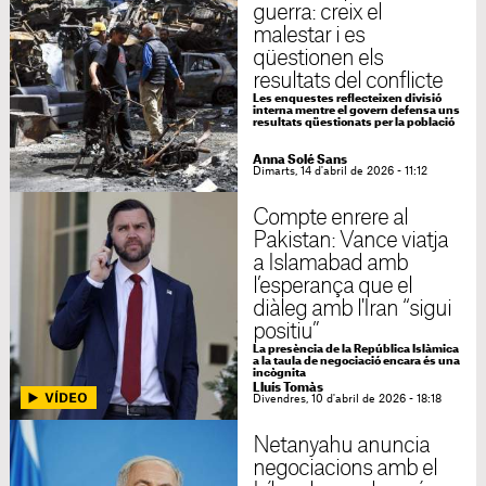
guerra: creix el
malestar i es
qüestionen els
resultats del conflicte
Les enquestes reflecteixen divisió
interna mentre el govern defensa uns
resultats qüestionats per la població
Anna Solé Sans
Dimarts, 14 d'abril de 2026 - 11:12
Compte enrere al
Pakistan: Vance viatja
a Islamabad amb
l’esperança que el
diàleg amb l'Iran “sigui
positiu”
La presència de la República Islàmica
a la taula de negociació encara és una
incògnita
Lluís Tomàs
Divendres, 10 d'abril de 2026 - 18:18
Netanyahu anuncia
negociacions amb el