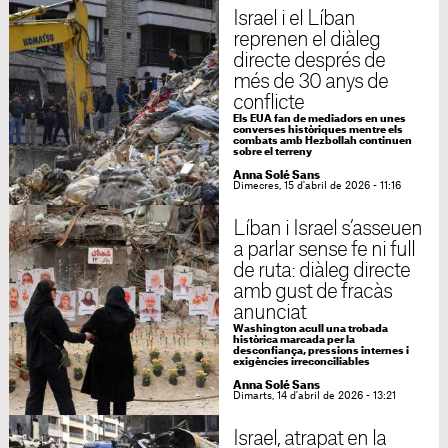
Israel i el Líban
reprenen el diàleg
directe després de
més de 30 anys de
conflicte
Els EUA fan de mediadors en unes
converses històriques mentre els
combats amb Hezbollah continuen
sobre el terreny
Anna Solé Sans
Dimecres, 15 d'abril de 2026 - 11:16
Líban i Israel s’asseuen
a parlar sense fe ni full
de ruta: diàleg directe
amb gust de fracàs
anunciat
Washington acull una trobada
històrica marcada per la
desconfiança, pressions internes i
exigències irreconciliables
Anna Solé Sans
Dimarts, 14 d'abril de 2026 - 13:21
Israel, atrapat en la