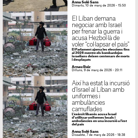
Anna Solé Sans
Dimarts, 10 de març de 2026 - 15:50
El Líban demana
negociar amb Israel
per frenar la guerra i
acusa Hezbol·là de
voler “col·lapsar el país"
El Parlament ajorna les eleccions fins
al 2028 mentre els bombardejos
israelians deixen centenars de morts
i desplaçats
Arnau Ruiz
Dilluns, 9 de març de 2026 - 20:11
Així ha estat la incursió
d’Israel al Líban amb
uniformes i
ambulàncies
camuflades
L’exèrcit libanès acusa Israel
d’utilitzar uniformes locals i
ambulàncies en una incursió a l’est
del país
Anna Solé Sans
Dissabte, 7 de març de 2026 - 18:38