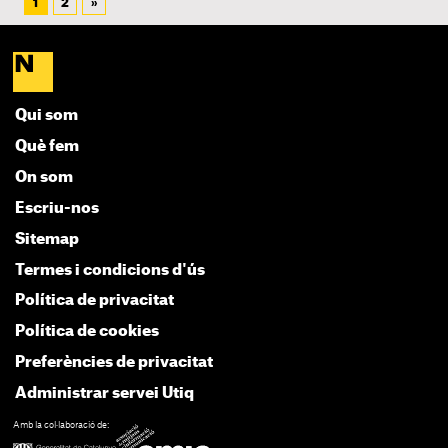
1
2
»
Qui som
Què fem
On som
Escriu-nos
Sitemap
Termes i condicions d'ús
Política de privacitat
Política de cookies
Preferències de privacitat
Administrar servei Utiq
Amb la col·laboració de: