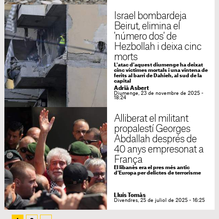
Israel bombardeja
Beirut, elimina el
'número dos' de
Hezbollah i deixa cinc
morts
L'atac d'aquest diumenge ha deixat
cinc víctimes mortals i una vintena de
ferits al barri de Dahieh, al sud de la
capital
Adrià Asbert
Diumenge, 23 de novembre de 2025 -
18:24
Alliberat el militant
propalestí Georges
Abdallah després de
40 anys empresonat a
França
El libanès era el pres més antic
d'Europa per delictes de terrorisme
Lluís Tomàs
Divendres, 25 de juliol de 2025 - 16:25