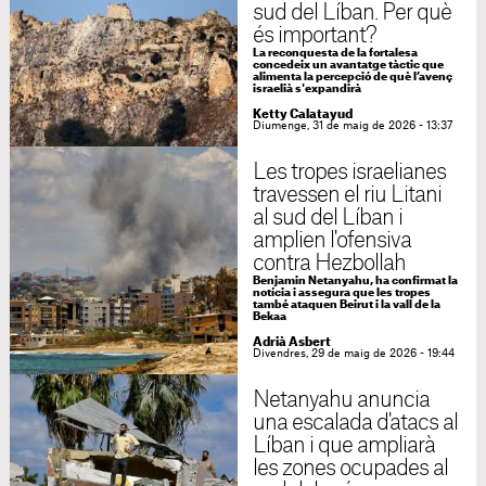
sud del Líban. Per què
és important?
La reconquesta de la fortalesa
concedeix un avantatge tàctic que
alimenta la percepció de què l’avenç
israelià s'expandirà
Ketty Calatayud
Diumenge, 31 de maig de 2026 - 13:37
Les tropes israelianes
travessen el riu Litani
al sud del Líban i
amplien l'ofensiva
contra Hezbollah
Benjamin Netanyahu, ha confirmat la
notícia i assegura que les tropes
també ataquen Beirut i la vall de la
Bekaa
Adrià Asbert
Divendres, 29 de maig de 2026 - 19:44
Netanyahu anuncia
una escalada d'atacs al
Líban i que ampliarà
les zones ocupades al