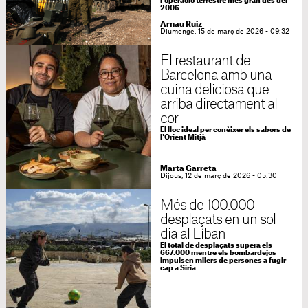
l'operació terrestre més gran des del
2006
Arnau Ruiz
Diumenge, 15 de març de 2026 - 09:32
El restaurant de
Barcelona amb una
cuina deliciosa que
arriba directament al
cor
El lloc ideal per conèixer els sabors de
l'Orient Mitjà
Marta Garreta
Dijous, 12 de març de 2026 - 05:30
Més de 100.000
desplaçats en un sol
dia al Líban
El total de desplaçats supera els
667.000 mentre els bombardejos
impulsen milers de persones a fugir
cap a Síria