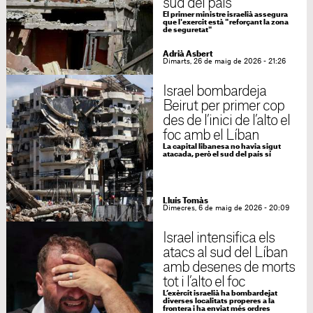
sud del país
El primer ministre israelià assegura
que l'exercit està "reforçant la zona
de seguretat"
Adrià Asbert
Dimarts, 26 de maig de 2026 - 21:26
Israel bombardeja
Beirut per primer cop
des de l’inici de l’alto el
foc amb el Líban
La capital libanesa no havia sigut
atacada, però el sud del país sí
Lluís Tomàs
Dimecres, 6 de maig de 2026 - 20:09
Israel intensifica els
atacs al sud del Líban
amb desenes de morts
tot i l’alto el foc
L’exèrcit israelià ha bombardejat
diverses localitats properes a la
frontera i ha enviat més ordres