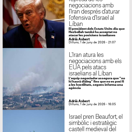
negociacions amb
l'Iran després d'aturar
l'ofensiva d'Israel al
Líban
El president dels Estats Units diu que
Hezbollah també ha acceptat no
atacar les posicions israelianes
Adrià Asbert
Dilluns, 1 de juny de 2026 - 21:07
L'Iran atura les
negociacions amb els
EUA pels atacs
israelians al Líban
L'equip negociador assegura que "no
hi haurà diàleg" fins que no es posi fi
a les hostilitats, segons informa una
agència
Adrià Asbert
Dilluns, 1 de juny de 2026 - 16:05
Israel pren Beaufort, el
simbòlic i estratègic
castell medieval del