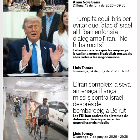
Anna Solé Sans
Dilluns, 15 de juny de 2026 - 09:33
Trump fa equilibris per
evitar que l’atac d’Israel
al Líban enfonsi el
diàleg amb l’Iran: “No
hi ha morts”
Teheran insisteix que la campanya
israeliana contra Hezbollah posa pals
a les rodes a les negociacions
Lluís Tomàs
Diumenge, 14 de juny de 2026 - 17:53
L’Iran compleix la seva
amenaça i llança
míssils contra Israel
després del
bombardeig a Beirut
Les FDI han activat els sistemes de
defensa antiaèria per intentar
neutralitzar els míssils
Lluís Tomàs
Diumenge, 7 de juny de 2026 - 21:38