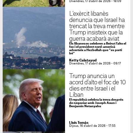
Divendres, 17 d'abril de 2026 - 18:09
L’exèrcit libanès
denuncia que Israel ha
trencat la treva mentre
Trump insisteix que la
guerra acabarà aviat
Els libanesos celebren a Beirut l’alto el
foc i el president nord-americà
adverteix a Hezbollah que “es porti
bé”
Ketty Calatayud
Divendres, 17 d'abril de 2026 - 09:17
Trump anuncia un
acord d’alto el foc de 10
dies entre Israel i el
Líban
El republicà celebra la treva després
de negociar amb Joseph Aoun i
Benjamin Netanyahu
Lluís Tomàs
Dijous, 16 d'abril de 2026 - 17:55