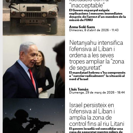
“inacceptable”
El Govern espanyol exigeix
explicacions i mesures immediates
després de l’arrest d’un membre de la
missió de l’ONU
Anna Solé Sans
Dimecres, 8 d'abril de 2026 - 11:43
Netanyahu intensifica
l’ofensiva al Líban i
ordena a les seves
tropes ampliar la "zona
de seguretat"
El mandatari hebreu s’ha compromès
a "canviar radicalment" la situació al
nord d’Israel
Lluís Tomàs
Diumenge, 29 de març de 2026 - 18:44
Israel persisteix en
l’ofensiva al Líban i
amplia la zona de
control fins al riu Litani
El govern israelià vol consolidar una
zona de seguretat mentre milers de