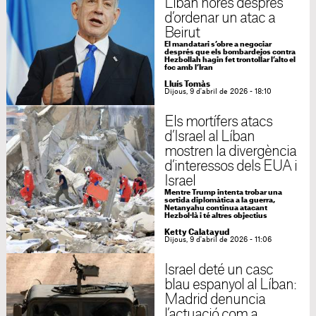
Líban hores després
d’ordenar un atac a
Beirut
El mandatari s’obre a negociar
després que els bombardejos contra
Hezbollah hagin fet trontollar l’alto el
foc amb l’Iran
Lluís Tomàs
Dijous, 9 d'abril de 2026 - 18:10
Els mortífers atacs
d’Israel al Líban
mostren la divergència
d’interessos dels EUA i
Israel
Mentre Trump intenta trobar una
sortida diplomàtica a la guerra,
Netanyahu continua atacant
Hezbol·là i té altres objectius
Ketty Calatayud
Dijous, 9 d'abril de 2026 - 11:06
Israel deté un casc
blau espanyol al Líban:
Madrid denuncia
l’actuació com a