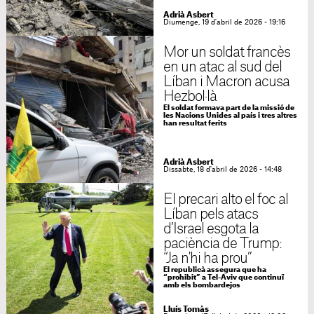
Adrià Asbert
Diumenge, 19 d'abril de 2026 - 19:16
Mor un soldat francès
en un atac al sud del
Líban i Macron acusa
Hezbol·là
El soldat formava part de la missió de
les Nacions Unides al país i tres altres
han resultat ferits
Adrià Asbert
Dissabte, 18 d'abril de 2026 - 14:48
El precari alto el foc al
Líban pels atacs
d’Israel esgota la
paciència de Trump:
“Ja n'hi ha prou”
El republicà assegura que ha
“prohibit” a Tel-Aviv que continuï
amb els bombardejos
Lluís Tomàs