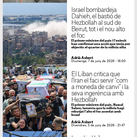
Israel bombardeja
Dahieh, el bastió de
Hezbollah al sud de
Beirut, tot i el nou alto
el foc
El primer ministre del país i l'exèrcit
han confirmat una acció que tenia per
objectiu el quarter de la milícia xiïta
Adrià Asbert
Diumenge, 7 de juny de 2026 - 16:00
El Líban critica que
l'Iran el faci servir "com
a moneda de canvi" i la
seva ingerència amb
Hezbollah
El primer ministre del país, Nawaf
Salam, lamenta que la milícia hagi
rebutjat l'alto el foc acordat amb
Israel
Adrià Asbert
Divendres, 5 de juny de 2026 - 21:47