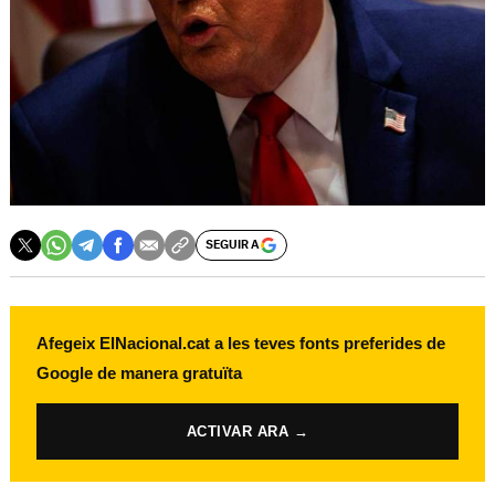
SEGUIR A
Afegeix ElNacional.cat a les teves fonts preferides de
Google de manera gratuïta
ACTIVAR ARA →