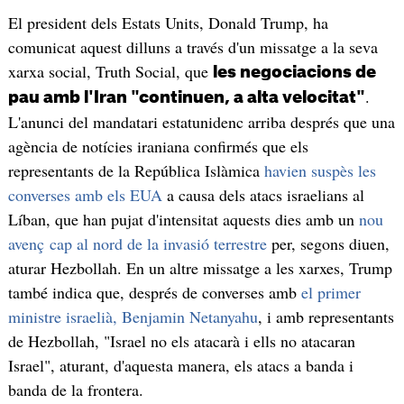
El president dels Estats Units, Donald Trump, ha
comunicat aquest dilluns a través d'un missatge a la seva
xarxa social, Truth Social, que
les negociacions de
.
pau amb l'Iran "continuen, a alta velocitat"
L'anunci del mandatari estatunidenc arriba després que una
agència de notícies iraniana confirmés que els
representants de la República Islàmica
havien suspès les
converses amb els EUA
a causa dels atacs israelians al
Líban, que han pujat d'intensitat aquests dies amb un
nou
avenç cap al nord de la invasió terrestre
per, segons diuen,
aturar Hezbollah. En un altre missatge a les xarxes, Trump
també indica que, després de converses amb
el primer
ministre israelià, Benjamin Netanyahu
, i amb representants
de Hezbollah, "Israel no els atacarà i ells no atacaran
Israel", aturant, d'aquesta manera, els atacs a banda i
banda de la frontera.