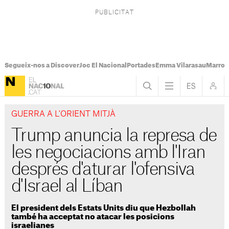
Segueix-nos a Discover
Joc El Nacional
Portades
Emma Vilarasau
Marroc
GUERRA A L'ORIENT MITJÀ
Trump anuncia la represa de
les negociacions amb l'Iran
després d'aturar l'ofensiva
d'Israel al Líban
El president dels Estats Units diu que Hezbollah
també ha acceptat no atacar les posicions
israelianes