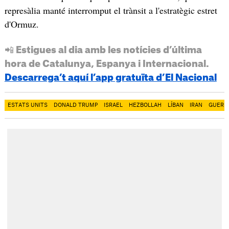
represàlia manté interromput el trànsit a l'estratègic estret
d'Ormuz.
📲 Estigues al dia amb les notícies d’última
hora de Catalunya, Espanya i Internacional.
Descarrega’t aquí l’app gratuïta d’El Nacional
ESTATS UNITS
DONALD TRUMP
ISRAEL
HEZBOLLAH
LÍBAN
IRAN
GUERR