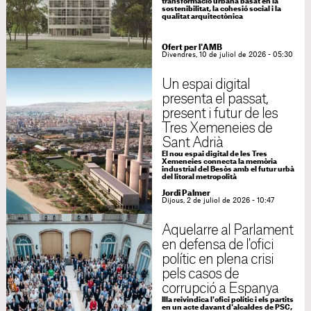
transformació urbana basat en la
sostenibilitat, la cohesió social i la
qualitat arquitectònica
Ofert per l'AMB
Divendres, 10 de juliol de 2026 - 05:30
Un espai digital
presenta el passat,
present i futur de les
Tres Xemeneies de
Sant Adrià
El nou espai digital de les Tres
Xemeneies connecta la memòria
industrial del Besòs amb el futur urbà
del litoral metropolità
Jordi Palmer
Dijous, 2 de juliol de 2026 - 10:47
Aquelarre al Parlament
en defensa de l'ofici
polític en plena crisi
pels casos de
corrupció a Espanya
Illa reivindica l'ofici polític i els partits
en un acte davant d'alcaldes de PSC,