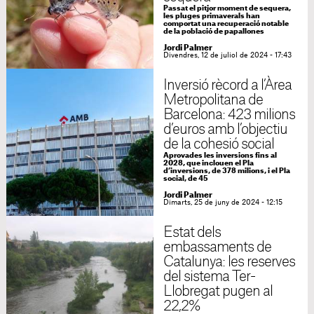
Passat el pitjor moment de sequera,
les pluges primaverals han
comportat una recuperació notable
de la població de papallones
Jordi Palmer
Divendres, 12 de juliol de 2024 - 17:43
Inversió rècord a l’Àrea
Metropolitana de
Barcelona: 423 milions
d’euros amb l’objectiu
de la cohesió social
Aprovades les inversions fins al
2028, que inclouen el Pla
d’inversions, de 378 milions, i el Pla
social, de 45
Jordi Palmer
Dimarts, 25 de juny de 2024 - 12:15
Estat dels
embassaments de
Catalunya: les reserves
del sistema Ter-
Llobregat pugen al
22,2%