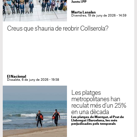
Junts i PP
Marta Lasalas
Divendres, 19 de juny de 2026 - 14:59
Creus que s'hauria de reobrir Collserola?
El Nacional
Dissabte, 6 de juny de 2026 - 19:58
Les platges
metropolitanes han
reculat més d’un 25%
en una dècada
Les platges de Montgat, el Prat de
Llobregat i Barcelona, les més
perjudicades pels temporals