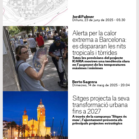
Jordi Palmer
Dilluns, 23 de juny de 2025 - 05:30
Alerta per la calor
extrema a Barcelona:
es dispararan les nits
tropicals i tòrrides
Totes les previsions del projecte
ICARIA mostren una tendència clara
en l'augment de les temperatures
màximes i mínimes
Berto Sagrera
Dimecres, 14 de maig de 2025 - 20:04
Sitges projecta la seva
transformació urbana
fins a 2027
A través de la campanya 'Sitges és
mou', l'ajuntament presenta els
principals projectes estratègics