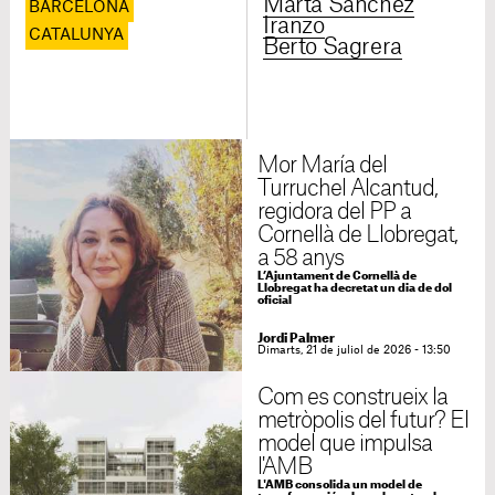
Marta Sánchez
BARCELONA
Iranzo
CATALUNYA
Berto Sagrera
Mor María del
Turruchel Alcantud,
regidora del PP a
Cornellà de Llobregat,
a 58 anys
L’Ajuntament de Cornellà de
Llobregat ha decretat un dia de dol
oficial
Jordi Palmer
Dimarts, 21 de juliol de 2026 - 13:50
Com es construeix la
metròpolis del futur? El
model que impulsa
l'AMB
L'AMB consolida un model de