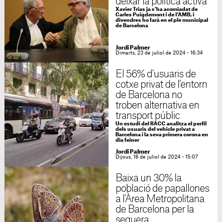
deixar la política activa
Xavier Trias ja s’ha acomiadat de
Carles Puigdemont i de l’AMB, i
divendres ho farà en el ple municipal
de Barcelona
Jordi Palmer
Dimarts, 23 de juliol de 2024 - 16:34
El 56% d’usuaris de
cotxe privat de l’entorn
de Barcelona no
troben alternativa en
transport públic
Un estudi del RACC analitza el perfil
dels usuaris del vehicle privat a
Barcelona i la seva primera corona en
dia feiner
Jordi Palmer
Dijous, 18 de juliol de 2024 - 15:07
Baixa un 30% la
població de papallones
a l’Àrea Metropolitana
de Barcelona per la
sequera