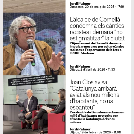
Jordi Palmer
Dimecres, 20 de maig de 2026 - 17:19
L'alcalde de Cornellà
condemna els càntics
racistes i demana “no
estigmatitzar” la ciutat
L’Ajuntament de Cornellà demana
impulsar mesures per evitar càntics
racistes a l'esport arran dels fets a
l'RCDE Stadium
Jordi Palmer
Dijous, 2 d'abril de 2026 - 11:53
Joan Clos avisa:
“Catalunya arribarà
aviat als nou milions
d’habitants, no us
espanteu”
L’exalcalde de Barcelona reclama un
milió d’habitatges protegits per
afrontar la Catalunya dels nou
milions
Jordi Palmer
Dijous, 19 de febrer de 2026 - 11:08