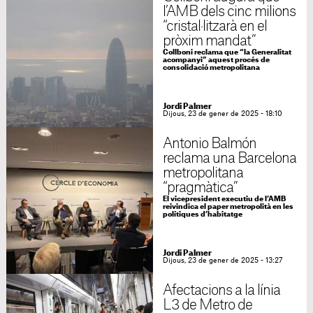
l’AMB dels cinc milions
“cristal·litzarà en el
pròxim mandat”
Collboni reclama que “la Generalitat
acompanyi” aquest procés de
consolidació metropolitana
Jordi Palmer
Dijous, 23 de gener de 2025 - 18:10
Antonio Balmón
reclama una Barcelona
metropolitana
“pragmàtica”
El vicepresident executiu de l’AMB
reivindica el paper metropolità en les
polítiques d’habitatge
Jordi Palmer
Dijous, 23 de gener de 2025 - 13:27
Afectacions a la línia
L3 de Metro de