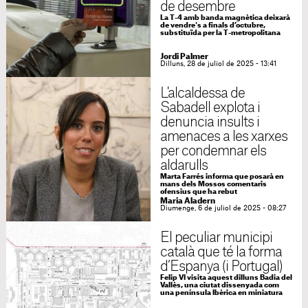
de desembre
La T-4 amb banda magnètica deixarà
de vendre's a finals d’octubre,
substituïda per la T-metropolitana
Jordi Palmer
Dilluns, 28 de juliol de 2025 - 13:41
L'alcaldessa de
Sabadell explota i
denuncia insults i
amenaces a les xarxes
per condemnar els
aldarulls
Marta Farrés informa que posarà en
mans dels Mossos comentaris
ofensius que ha rebut
Maria Aladern
Diumenge, 6 de juliol de 2025 - 08:27
El peculiar municipi
català que té la forma
d’Espanya (i Portugal)
Felip VI visita aquest dilluns Badia del
Vallès, una ciutat dissenyada com
una península Ibèrica en miniatura