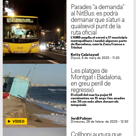
Parades “a demanda”
al NitBus: es podrà
demanar que s’aturi a
qualsevol punt de la
ruta oficial
L’AMB amplia el servei a 17 municipis
metropolitans i també algunes parts
de Barcelona, com la Zona Franca o
Trinitat
Ketty Calatayud
Dijous, 6 de març de 2025 - 11:20
Les platges de
Montgat i Badalona,
en greu perill de
regressió
El nivell del mar ha pujat 14
centímetres en 15 anys i les onades
són 30 cm més altes durant els
temporals
Jordi Palmer
Dimecres, 26 de febrer de 2025 - 12:50
Collboni augura que