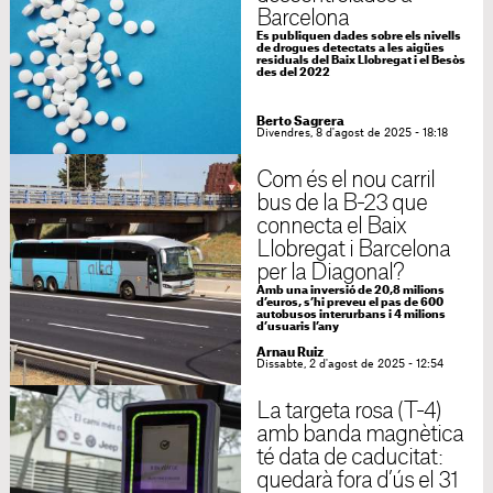
Barcelona
Es publiquen dades sobre els nivells
de drogues detectats a les aigües
residuals del Baix Llobregat i el Besòs
des del 2022
Berto Sagrera
Divendres, 8 d'agost de 2025 - 18:18
Com és el nou carril
bus de la B-23 que
connecta el Baix
Llobregat i Barcelona
per la Diagonal?
Amb una inversió de 20,8 milions
d’euros, s’hi preveu el pas de 600
autobusos interurbans i 4 milions
d’usuaris l’any
Arnau Ruiz
Dissabte, 2 d'agost de 2025 - 12:54
La targeta rosa (T-4)
amb banda magnètica
té data de caducitat:
quedarà fora d’ús el 31