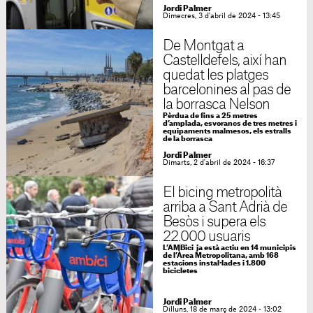
Jordi Palmer
Dimecres, 3 d'abril de 2024 - 13:45
De Montgat a
Castelldefels, així han
quedat les platges
barcelonines al pas de
la borrasca Nelson
Pèrdua de fins a 25 metres
d’amplada, esvorancs de tres metres i
equipaments malmesos, els estralls
de la borrasca
Jordi Palmer
Dimarts, 2 d'abril de 2024 - 16:37
El bicing metropolità
arriba a Sant Adrià de
Besòs i supera els
22.000 usuaris
L’AMBici ja està actiu en 14 municipis
de l’Àrea Metropolitana, amb 168
estacions instal·lades i 1.800
bicicletes
Jordi Palmer
Dilluns, 18 de març de 2024 - 13:02