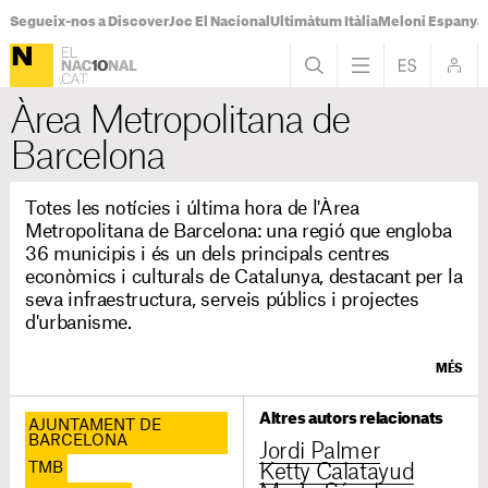
Segueix-nos a Discover
Joc El Nacional
Ultimàtum Itàlia
Meloni Espanya
Àrea Metropolitana de
Barcelona
Totes les notícies i última hora de l'Àrea
Metropolitana de Barcelona: una regió que engloba
36 municipis i és un dels principals centres
econòmics i culturals de Catalunya, destacant per la
seva infraestructura, serveis públics i projectes
d'urbanisme.
MÉS
Altres autors relacionats
AJUNTAMENT DE
BARCELONA
Jordi Palmer
TMB
Ketty Calatayud