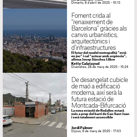
Dimarts, 8 d'abril de 2025 - 10:13
Foment crida al
“renaixement de
Barcelona” gràcies als
canvis urbanístics,
arquitectònics i
d’infraestructures
El futur del model metropolità "està
en joc" i cal “actuar amb urgència”,
afirma Josep Sánchez Llibre
Ketty Calatayud
Divendres, 28 de març de 2025 - 15:24
De desangelat cubicle
de maó a edificació
moderna, així serà la
futura estació de
Montcada-Bifurcació
La nova estació de Rodalies estarà
més a prop del barri de Can Sant Joan
i serà totalment accessible
Jordi Palmer
Dijous, 6 de març de 2025 - 17:03