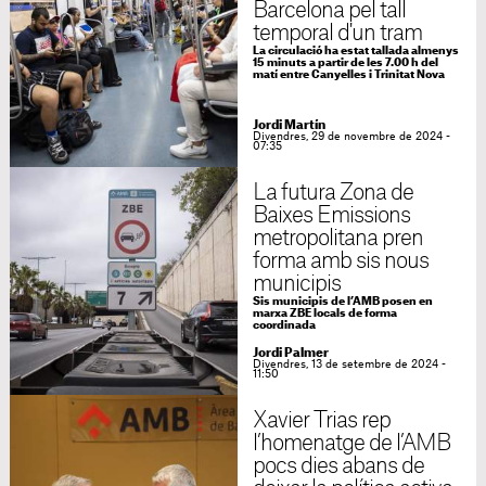
Barcelona pel tall
temporal d'un tram
La circulació ha estat tallada almenys
15 minuts a partir de les 7.00 h del
matí entre Canyelles i Trinitat Nova
Jordi Martín
Divendres, 29 de novembre de 2024 -
07:35
La futura Zona de
Baixes Emissions
metropolitana pren
forma amb sis nous
municipis
Sis municipis de l’AMB posen en
marxa ZBE locals de forma
coordinada
Jordi Palmer
Divendres, 13 de setembre de 2024 -
11:50
Xavier Trias rep
l’homenatge de l’AMB
pocs dies abans de