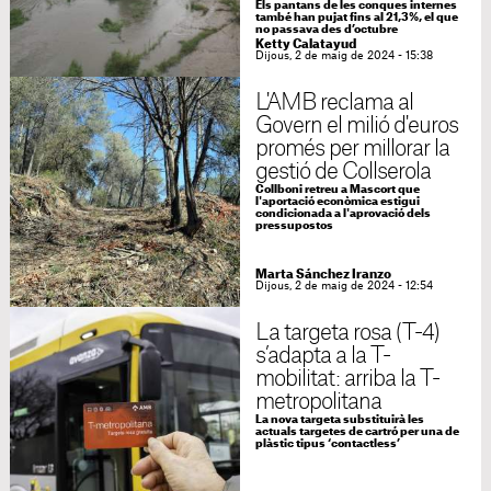
Els pantans de les conques internes
també han pujat fins al 21,3%, el que
no passava des d’octubre
Ketty Calatayud
Dijous, 2 de maig de 2024 - 15:38
L'AMB reclama al
Govern el milió d'euros
promés per millorar la
gestió de Collserola
Collboni retreu a Mascort que
l'aportació econòmica estigui
condicionada a l'aprovació dels
pressupostos
Marta Sánchez Iranzo
Dijous, 2 de maig de 2024 - 12:54
La targeta rosa (T-4)
s’adapta a la T-
mobilitat: arriba la T-
metropolitana
La nova targeta substituirà les
actuals targetes de cartró per una de
plàstic tipus ‘contactless’