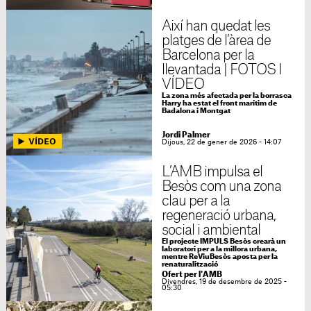
Així han quedat les
platges de l’àrea de
Barcelona per la
llevantada | FOTOS I
VÍDEO
La zona més afectada per la borrasca
Harry ha estat el front marítim de
Badalona i Montgat
Jordi Palmer
Dijous, 22 de gener de 2026 - 14:07
L’AMB impulsa el
Besòs com una zona
clau per a la
regeneració urbana,
social i ambiental
El projecte IMPULS Besòs crearà un
laboratori per a la millora urbana,
mentre ReViuBesòs aposta per la
renaturalització
Ofert per l'AMB
Divendres, 19 de desembre de 2025 -
05:30