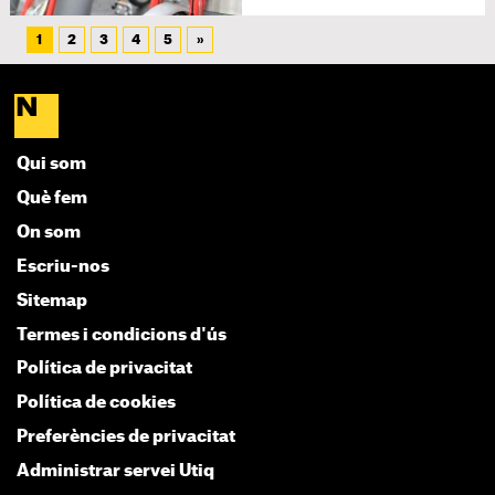
1
2
3
4
5
»
Qui som
Què fem
On som
Escriu-nos
Sitemap
Termes i condicions d'ús
Política de privacitat
Política de cookies
Preferències de privacitat
Administrar servei Utiq