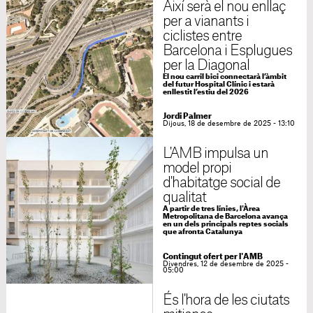
Així serà el nou enllaç
per a vianants i
ciclistes entre
Barcelona i Esplugues
per la Diagonal
El nou carril bici connectarà l’àmbit
del futur Hospital Clínic i estarà
enllestit l’estiu del 2026
Jordi Palmer
Dijous, 18 de desembre de 2025 - 13:10
L'AMB impulsa un
model propi
d'habitatge social de
qualitat
A partir de tres línies, l'Àrea
Metropolitana de Barcelona avança
en un dels principals reptes socials
que afronta Catalunya
Contingut ofert per l'AMB
Divendres, 12 de desembre de 2025 -
05:00
És l'hora de les ciutats