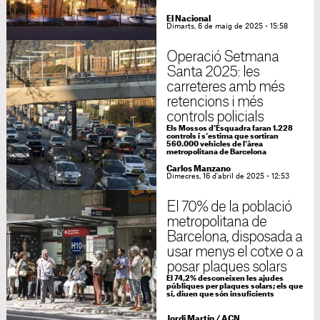
El Nacional
Dimarts, 6 de maig de 2025 - 15:58
Operació Setmana
Santa 2025: les
carreteres amb més
retencions i més
controls policials
Els Mossos d'Esquadra faran 1.228
controls i s'estima que sortiran
560.000 vehicles de l'àrea
metropolitana de Barcelona
Carlos Manzano
Dimecres, 16 d'abril de 2025 - 12:53
El 70% de la població
metropolitana de
Barcelona, disposada a
usar menys el cotxe o a
posar plaques solars
El 74,2% desconeixen les ajudes
públiques per plaques solars; els que
sí, diuen que són insuficients
Jordi Martín
/
ACN