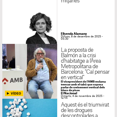
mitjanes
Elisenda Alamany
Dilluns, 8 de desembre de 2025 -
05:30
La proposta de
Balmón a la crisi
d'habitatge a l'Àrea
Metropolitana de
Barcelona: "Cal pensar
en vertical"
El vicepresident de l'AMB reclama
trencar amb el tabú que suposa
parlar de creixement vertical dels
blocs de pisos
El Nacional
Dimarts, 4 de novembre de 2025 -
14:59
Aquest és el triumvirat
de les drogues
descontrolades a