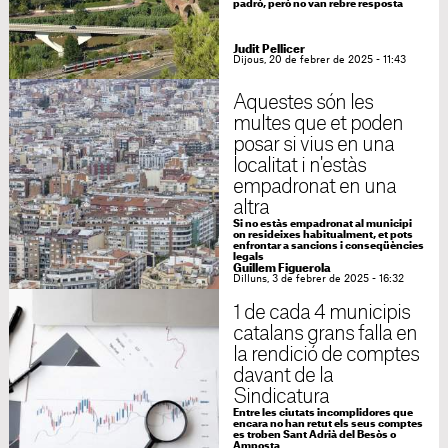
padró, però no van rebre resposta
Judit Pellicer
Dijous, 20 de febrer de 2025 - 11:43
Aquestes són les
multes que et poden
posar si vius en una
localitat i n'estàs
empadronat en una
altra
Si no estàs empadronat al municipi
on resideixes habitualment, et pots
enfrontar a sancions i conseqüències
legals
Guillem Figuerola
Dilluns, 3 de febrer de 2025 - 16:32
1 de cada 4 municipis
catalans grans falla en
la rendició de comptes
davant de la
Sindicatura
Entre les ciutats incomplidores que
encara no han retut els seus comptes
es troben Sant Adrià del Besòs o
Amposta