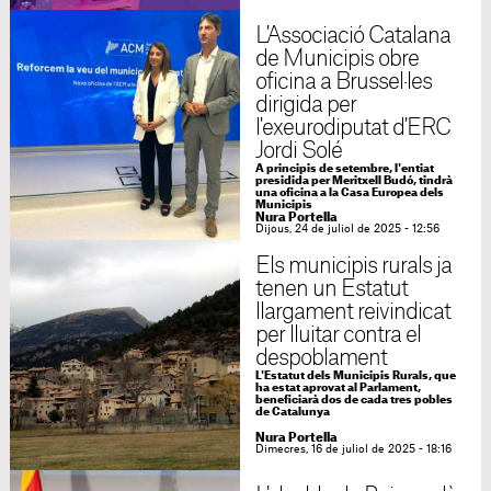
L'Associació Catalana
de Municipis obre
oficina a Brussel·les
dirigida per
l'exeurodiputat d'ERC
Jordi Solé
A principis de setembre, l'entiat
presidida per Meritxell Budó, tindrà
una oficina a la Casa Europea dels
Municipis
Nura Portella
Dijous, 24 de juliol de 2025 - 12:56
Els municipis rurals ja
tenen un Estatut
llargament reivindicat
per lluitar contra el
despoblament
L'Estatut dels Municipis Rurals, que
ha estat aprovat al Parlament,
beneficiarà dos de cada tres pobles
de Catalunya
Nura Portella
Dimecres, 16 de juliol de 2025 - 18:16