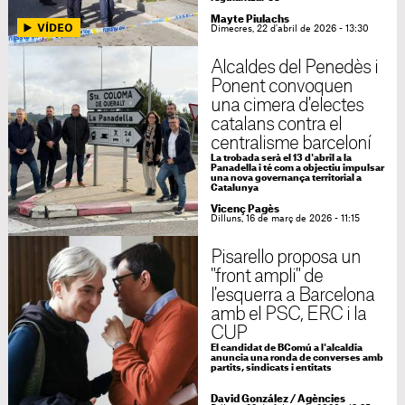
Mayte Piulachs
Dimecres, 22 d'abril de 2026 - 13:30
Alcaldes del Penedès i
Ponent convoquen
una cimera d'electes
catalans contra el
centralisme barceloní
La trobada serà el 13 d'abril a la
Panadella i té com a objectiu impulsar
una nova governança territorial a
Catalunya
Vicenç Pagès
Dilluns, 16 de març de 2026 - 11:15
Pisarello proposa un
"front ampli" de
l'esquerra a Barcelona
amb el PSC, ERC i la
CUP
El candidat de BComú a l'alcaldia
anuncia una ronda de converses amb
partits, sindicats i entitats
David González / Agències