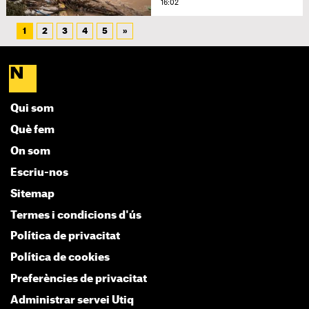
16:02
1
2
3
4
5
»
Qui som
Què fem
On som
Escriu-nos
Sitemap
Termes i condicions d'ús
Política de privacitat
Política de cookies
Preferències de privacitat
Administrar servei Utiq