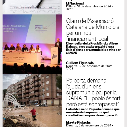
El Nacional
Dilluns, 16 de desembre de 2024 -
16:42
Clam de l'Associació
Catalana de Municipis
per un nou
finançament local
El conseller de la Presidència, Albert
Dalmau, proposa la creació d'una
línia d'ajuts per a municipis petits per
al 2025
Guillem Figuerola
Dimarts, 10 de desembre de 2024 -
17:08
Paiporta demana
l'ajuda d'un ens
supramunicipal per la
DANA: "El poble és fort
però està sobrepassat"
L'alcaldessa de Paiporta demana que
una autoritat supramunicipal
coordini les tasques de recuperació
Mayte Piulachs
Dimarts, 5 de novembre de 2024 -