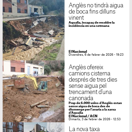
Anglès no tindrà aigua
de boca fins dilluns
vinent
Aqualia, incapaç de resoldre la
incidència en una setmana
El Nacional
Divendres, 6 de febrer de 2026 - 19:23
Anglès ofereix
camions cisterna
després de tres dies
sense aigua pel
trencament d'una
canonada
Prop de 6.000 veïns d'Anglès estan
sense aigua de boca des de
diumenge per l'avaria a la xarxa
d'Aqualia
El Nacional / ACN
Dimarts, 3 de febrer de 2026 - 12:53
La nova taxa