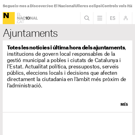
Segueix-nos a Discover
Joc El Nacional
Ulleres eclipsi
Controls vols Itàli
Ajuntaments
Totes les notícies i última hora dels ajuntaments
,
institucions de govern local responsables de la
gestió municipal a pobles i ciutats de Catalunya i
l’Estat. Actualitat política, pressupostos, serveis
públics, eleccions locals i decisions que afecten
directament la ciutadania en l’àmbit més pròxim de
l’administració.
MÉS