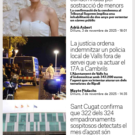
sostracció de menors
La confirmació de la condemna al
Tribunal Suprem implica una
inhabilitació de dos anys per ostentar
un càrrec públic
Adrià Asbert
Dilluns, 3 de novembre de 2025 - 18:01
La justícia ordena
indemnitzar un policia
local de Valls fora de
servei que va actuar el
17A a Cambrils
L'Ajuntament de Valls ha
d'indemnitzar amb 347.200 euros
l'agent que va intentar aturar un dels
terroristes de Ripoll
Mayte Piulachs
Dilluns, 3 de novembre de 2025 - 14:35
Sant Cugat confirma
que 322 dels 324
empadronaments
sospitosos detectats el
mes d’agost són