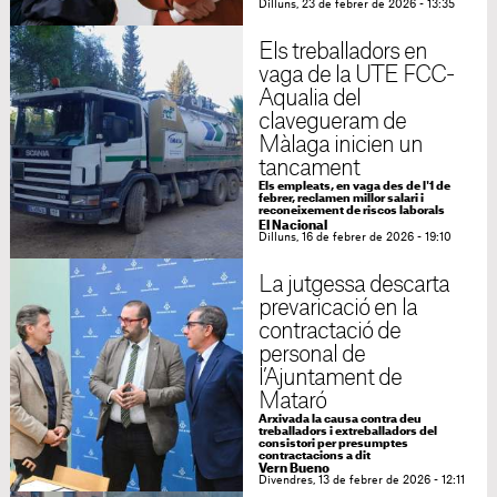
Dilluns, 23 de febrer de 2026 - 13:35
Els treballadors en
vaga de la UTE FCC-
Aqualia del
clavegueram de
Màlaga inicien un
tancament
Els empleats, en vaga des de l'1 de
febrer, reclamen millor salari i
reconeixement de riscos laborals
El Nacional
Dilluns, 16 de febrer de 2026 - 19:10
La jutgessa descarta
prevaricació en la
contractació de
personal de
l’Ajuntament de
Mataró
Arxivada la causa contra deu
treballadors i extreballadors del
consistori per presumptes
contractacions a dit
Vern Bueno
Divendres, 13 de febrer de 2026 - 12:11