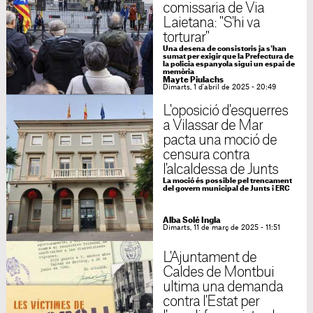
comissaria de Via
Laietana: "S'hi va
torturar"
Una desena de consistoris ja s'han
sumat per exigir que la Prefectura de
la policia espanyola sigui un espai de
memòria
Mayte Piulachs
Dimarts, 1 d'abril de 2025 - 20:49
L'oposició d'esquerres
a Vilassar de Mar
pacta una moció de
censura contra
l'alcaldessa de Junts
La moció és possible pel trencament
del govern municipal de Junts i ERC
Alba Solé Ingla
Dimarts, 11 de març de 2025 - 11:51
L'Ajuntament de
Caldes de Montbui
ultima una demanda
contra l'Estat per