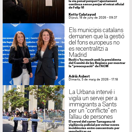
la via penal perquè l'ajuntament
continua sense penjar el retrat oficial
de Felip VI
Ketty Calatayud
Dijous, 18 de juny de 2026 - 09:37
Els municipis catalans
demanen que la gestió
del fons europeus no
es recentralitzi a
Madrid
Budó s’ha reunit amb la presidenta
del Comitè de les Regions per mostrar
la “preocupació” de l’ACM
Adrià Asbert
Dimarts, 5 de maig de 2026 - 17:18
La Urbana intervé i
vigila un servei per a
immigrants a Sants
per un "conflicte" en
l'allau de persones
El servei del carrer Tarragona té
vigilància policial per evitar noves
incidències entre concentrats per
regularitzar-se