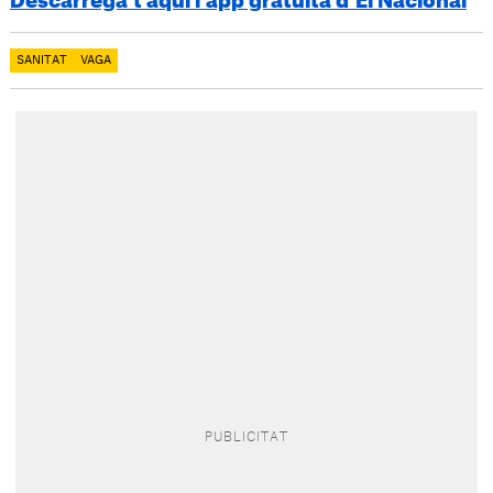
Descarrega’t aquí l’app gratuïta d’El Nacional
SANITAT
VAGA