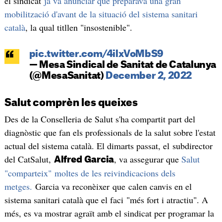
el sindicat
ja va anunciar que preparava una gran
mobilització d'avant de la situació del sistema sanitari
català
, la qual titllen "insostenible".
pic.twitter.com/4ilxVoMbS9
— Mesa Sindical de Sanitat de Catalunya
(@MesaSanitat)
December 2, 2022
Salut comprèn les queixes
Des de la Conselleria de Salut s'ha compartit part del
diagnòstic que fan els professionals de la salut sobre l'estat
actual del sistema català. El dimarts passat, el subdirector
del CatSalut,
, va assegurar que
Salut
Alfred Garcia
"comparteix" moltes de les reivindicacions dels
metges.
Garcia va reconèixer que calen canvis en el
sistema sanitari català que el faci "més fort i atractiu". A
més, es va mostrar agraït amb el sindicat per programar la