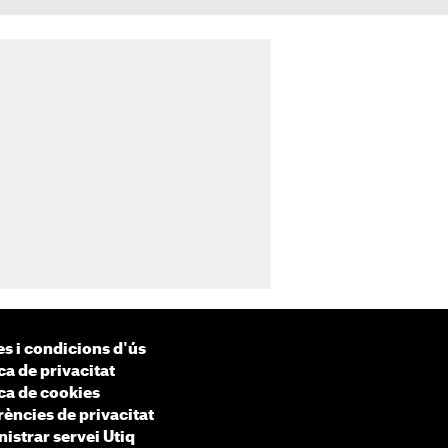
s i condicions d'ús
ca de privacitat
ica de cookies
rències de privacitat
istrar servei Utiq