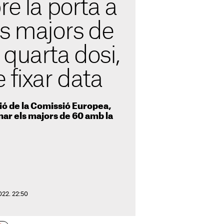
re la porta a
ls majors de
quarta dosi,
 fixar data
ció de la Comissió Europea,
nar els majors de 60 amb la
2022. 22:50