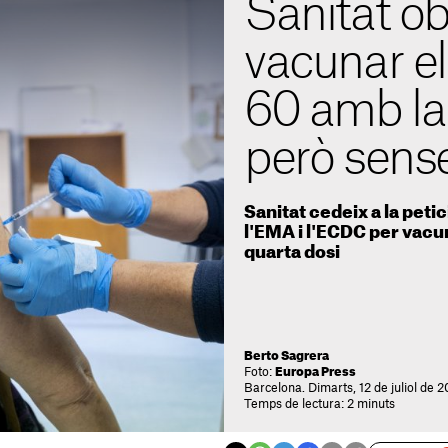
Sanitat ob
vacunar e
60 amb la 
però sense
Sanitat cedeix a la peti
l'EMA i l'ECDC per vacu
quarta dosi
Berto Sagrera
Foto:
Europa Press
Barcelona. Dimarts, 12 de juliol de 
Temps de lectura: 2 minuts