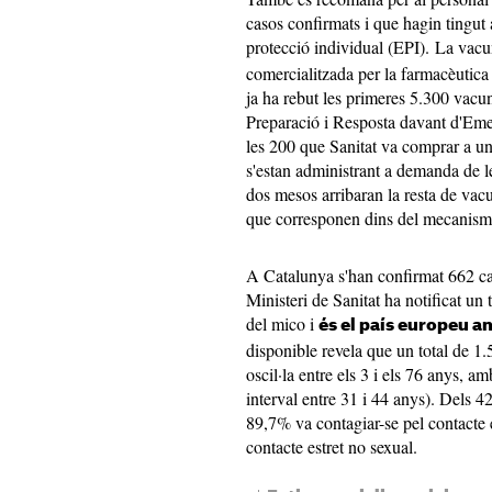
casos confirmats i que hagin tingut 
protecció individual (EPI). La vac
comercialitzada per la farmacèutica
ja ha rebut les primeres 5.300 vacu
Preparació i Resposta davant d'Eme
les 200 que Sanitat va comprar a un 
s'estan administrant a demanda de 
dos mesos arribaran la resta de vacu
que corresponen dins del mecanisme
A Catalunya s'han confirmat 662 cas
Ministeri de Sanitat ha notificat un
del mico i
és el país europeu 
disponible revela que un total de 1
oscil·la entre els 3 i els 76 anys, 
interval entre 31 i 44 anys). Dels 4
89,7% va contagiar-se pel contacte e
contacte estret no sexual.