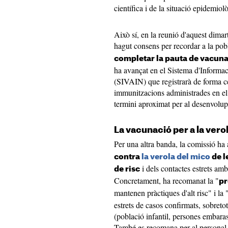
científica i de la situació epidemiolò
Això sí, en la reunió d'aquest dimar
hagut consens per recordar a la po
completar la pauta de vacun
ha avançat en el Sistema d'Informa
(SIVAIN) que registrarà de forma ce
immunitzacions administrades en el
termini aproximat per al desenvolu
La vacunació per a la vero
Per una altra banda, la comissió ha
contra
la verola del mico
de l
i dels contactes estrets amb
de risc
Concretament, ha recomanat la "
pr
mantenen pràctiques d'alt risc" i la 
estrets de casos confirmats, sobretot
(població infantil, persones embar
També es recomana per al personal s