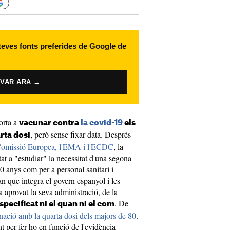
 teves fonts preferides de Google de
IVAR ARA →
porta a
vacunar contra
la covid-19
els
, però sense fixar data. Després
rta dosi
la Comissió Europea, l'EMA i l'ECDC
, la
at a "estudiar" la necessitat d'una segona
60 anys com per a personal sanitari i
an que integra el govern espanyol i les
aprovat la seva administració, de la
. De
pecificat ni el quan ni el com
nació amb la quarta dosi dels majors de 80
.
 per fer-ho en funció de l'evidència