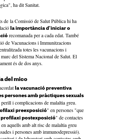
gica", ha dit Sanitat.
ts de la Comissió de Salut Pública hi ha
blació
la importància d'iniciar o
recomanada per a cada edat. També
ació
ció de Vacunacions i Immunitzacions
ntralitzada totes les vacunacions i
 marc del Sistema Nacional de Salut. El
pament és de dos anys.
la del mico
 acordat
la vacunació preventiva
es persones amb pràctiques sexuals
 perill i complicacions de malaltia greu.
" en persones "que
ofilaxi preexposició
"
" de contactes
profilaxi postexposició
 en aquells amb alt risc de malaltia greu
assades i persones amb immunodepressió).
anitari i de laboratori amb contactes amb