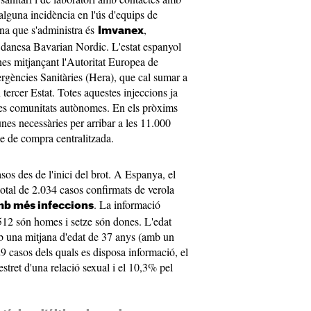
alguna incidència en l'ús d'equips de
una que s'administra és
,
Imvanex
 danesa Bavarian Nordic. L'estat espanyol
nes mitjançant l'Autoritat Europea de
rgències Sanitàries (Hera), que cal sumar a
tercer Estat. Totes aquestes injeccions ja
les comunitats autònomes. En els pròxims
nes necessàries per arribar a les 11.000
 de compra centralitzada.
os des de l'inici del brot. A Espanya, el
 total de 2.034 casos confirmats de verola
. La informació
amb més infeccions
.512 són homes i setze són dones. L'edat
amb una mitjana d'edat de 37 anys (amb un
29 casos dels quals es disposa informació, el
stret d'una relació sexual i el 10,3% pel