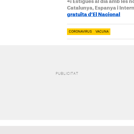
📲 Estigues al dia amb les n
Catalunya, Espanya i Inter
gratuïta d’El Nacional
CORONAVIRUS
VACUNA