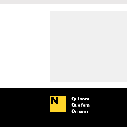
Qui som
Què fem
On som