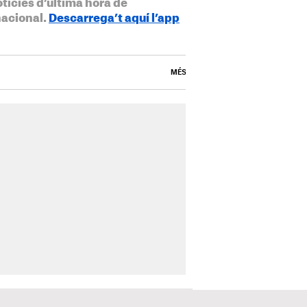
otícies d’última hora de
nacional.
Descarrega’t aquí l’app
MÉS