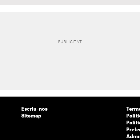
Escriu-nos
Terme
Sitemap
Políti
Polít
Prefe
Admin