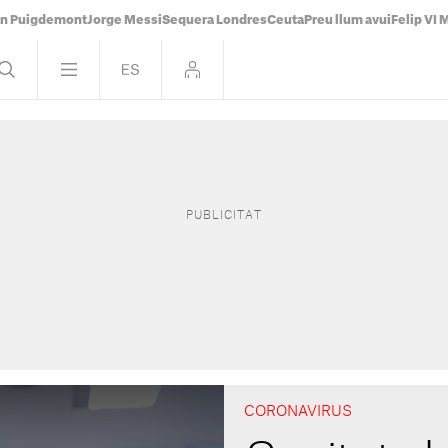
án Puigdemont
Jorge Messi
Sequera Londres
Ceuta
Preu llum avui
Felip VI 
CORONAVIRUS