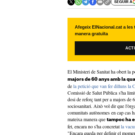
SEGUIR A
Afegeix ElNacional.cat a les
manera gratuïta
ACT
El Ministeri de Sanitat ha obert la 
majors de 60 anys amb la qua
de
la petició que van fer dilluns 
Comissió de Salut Pública s'ha limit
dosi de reforç tant per a majors de 
sociosanitari. Això vol dir que l'òrg
comunitats autònomes en cap cas ha 
mateixa manera que
tampoc ha es
fet, encara no s'ha concretat
la vacu
"Encara queda per definir el moment