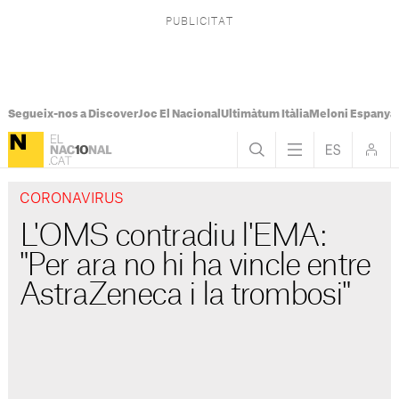
Segueix-nos a Discover
Joc El Nacional
Ultimàtum Itàlia
Meloni Espanya
CORONAVIRUS
L'OMS contradiu l'EMA:
"Per ara no hi ha vincle entre
AstraZeneca i la trombosi"