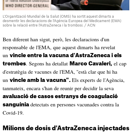
L'Organització Mundial de la Salut (OMS) ha sortit aquest dimarts a
desmentir les declaracions de l'Agència Europea del Medicament (EMA)
sobre la relació entre l'AstraZeneca i la trombosi. / ACN
Ben diferent han sigut, però, les declaracions d'un
responsable de l'EMA, que aquest dimarts ha revelat
un
vincle entre la vacuna d'AstraZeneca i els
. Segons ha detallat
el cap
trombes
Marco Cavaleri,
d'estratègia de vacunes de l'EMA,
"està clar que hi ha
un
Els experts de l'Agència,
vincle amb la vacuna".
tanmateix, encara s'han de reunir per decidir la seva
avaluació de casos estranys de coagulació
detectats en persones vacunades contra la
sanguínia
Covid-19.
Milions de dosis d'AstraZeneca injectades