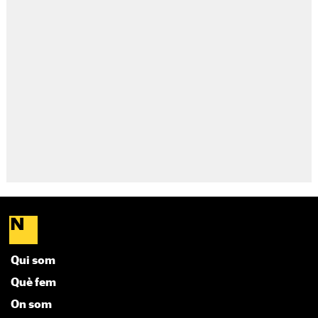
Qui som
Què fem
On som