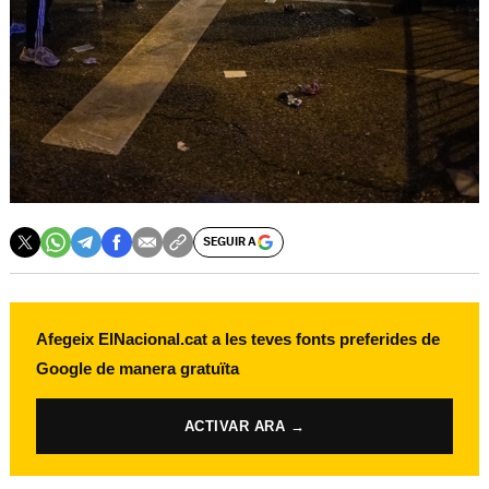
SEGUIR A
Afegeix ElNacional.cat a les teves fonts preferides de
Google de manera gratuïta
ACTIVAR ARA →