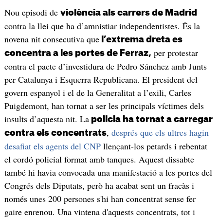
Nou episodi de
violència als carrers de Madrid
contra la llei que ha d’amnistiar independentistes. És la
novena nit consecutiva que
l’extrema dreta es
per protestar
concentra a les portes de Ferraz,
contra el pacte d’investidura de Pedro Sánchez amb Junts
per Catalunya i Esquerra Republicana. El president del
govern espanyol i el de la Generalitat a l’exili, Carles
Puigdemont, han tornat a ser les principals víctimes dels
insults d’aquesta nit. La
policia ha tornat a carregar
,
després que els ultres hagin
contra els concentrats
desafiat els agents del CNP
llençant-los petards i rebentat
el cordó policial format amb tanques. Aquest dissabte
també hi havia convocada una manifestació a les portes del
Congrés dels Diputats, però ha acabat sent un fracàs i
només unes 200 persones s'hi han concentrat sense fer
gaire enrenou. Una vintena d'aquests concentrats, tot i