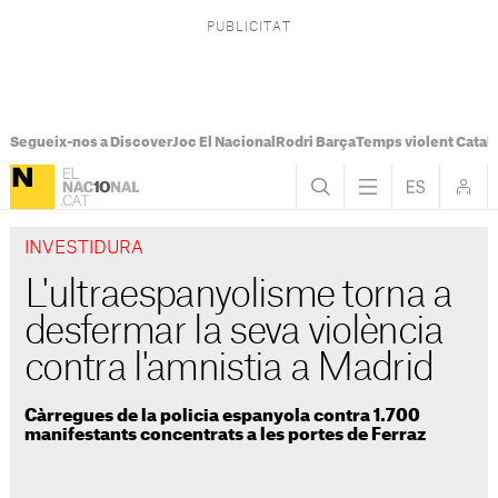
Segueix-nos a Discover
Joc El Nacional
Rodri Barça
Temps violent Catal
INVESTIDURA
L'ultraespanyolisme torna a
desfermar la seva violència
contra l'amnistia a Madrid
Càrregues de la policia espanyola contra 1.700
manifestants concentrats a les portes de Ferraz