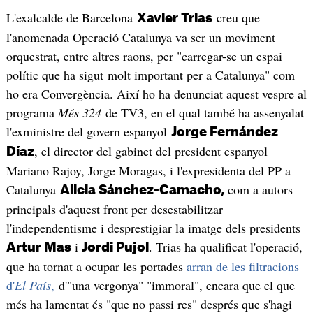
L'exalcalde de Barcelona
creu que
Xavier Trias
l'anomenada Operació Catalunya va ser un moviment
orquestrat, entre altres raons, per "carregar-se un espai
polític que ha sigut molt important per a Catalunya" com
ho era Convergència. Així ho ha denunciat aquest vespre al
programa
Més 324
de TV3, en el qual també ha assenyalat
l'exministre del govern espanyol
Jorge Fernández
, el director del gabinet del president espanyol
Díaz
Mariano Rajoy, Jorge Moragas, i l'expresidenta del PP a
Catalunya
com a autors
Alicia Sánchez-Camacho,
principals d'aquest front per desestabilitzar
l'independentisme i desprestigiar la imatge dels presidents
i
. Trias ha qualificat l'operació,
Artur Mas
Jordi Pujol
que ha tornat a ocupar les portades
arran de les filtracions
d'
El País
,
d'"una vergonya" "immoral", encara que el que
més ha lamentat és "que no passi res" després que s'hagi