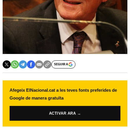
SEGUIR A
Afegeix ElNacional.cat a les teves fonts preferides de
Google de manera gratuïta
ACTIVAR ARA →