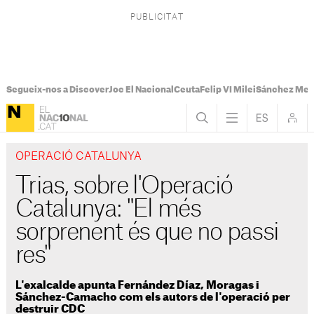
Segueix-nos a Discover
Joc El Nacional
Ceuta
Felip VI Milei
Sánchez Mel
OPERACIÓ CATALUNYA
Trias, sobre l'Operació
Catalunya: "El més
sorprenent és que no passi
res"
L'exalcalde apunta Fernández Díaz, Moragas i
Sánchez-Camacho com els autors de l'operació per
destruir CDC