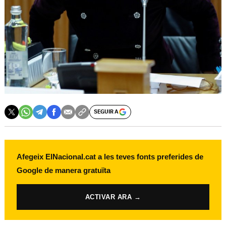
SEGUIR A
Afegeix ElNacional.cat a les teves fonts preferides de
Google de manera gratuïta
ACTIVAR ARA →