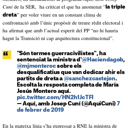
Cuni
de la SER, ha criticat el que ha anomenat “
la triple
” per voler viure en un constant clima de
dreta
confrontació amb l’únic propòsit de treure rèdit electoral i
ha afirmat que amb l’actual esperit del PP “no hi hauria
hagut la Transició ni cap arquitectura constitucional”.
"Són termes guerracivilistes", ha
sentenciat la ministra d'
@Haciendagob
,
@mjmonteroc
sobre els
desqualificatius que van dedicar ahir els
partits de dreta a
@sanchezcastejon
.
Escolta la resposta completa de María
Jesús Montero aquí.
pic.twitter.com/HN2h1JcTFI
— Aquí, amb Josep Cuní (@AquiCuni)
7
de febrer de 2019
En la mateixa línia s’ha expressat a RNE la ministra de