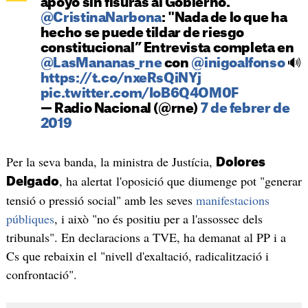
apoyo sin fisuras al Gobierno.
@CristinaNarbona
: "Nada de lo que ha
hecho se puede tildar de riesgo
constitucional” Entrevista completa en
@LasMananas_rne
con
@inigoalfonso
🔊
https://t.co/nxeRsQiNYj
pic.twitter.com/IoB6Q4OM0F
— Radio Nacional (@rne)
7 de febrer de
2019
Per la seva banda, la ministra de Justícia,
Dolores
, ha alertat l'oposició que diumenge pot "generar
Delgado
tensió o pressió social" amb les seves
manifestacions
públiques
, i això "no és positiu per a l'assossec dels
tribunals". En declaracions a TVE, ha demanat al PP i a
Cs que rebaixin el "nivell d'exaltació, radicalització i
confrontació".