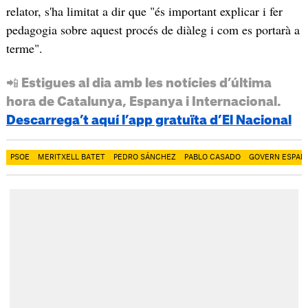
relator, s'ha limitat a dir que "és important explicar i fer
pedagogia sobre aquest procés de diàleg i com es portarà a
terme".
📲 Estigues al dia amb les notícies d’última
hora de Catalunya, Espanya i Internacional.
Descarrega’t aquí l’app gratuïta d’El Nacional
PSOE
MERITXELL BATET
PEDRO SÁNCHEZ
PABLO CASADO
GOVERN ESPAN