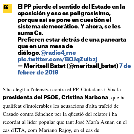
El PP pierde el sentido del Estado en la
oposición y eso es peligrosísimo,
porque así se pone en cuestión el
sistema democrático. Y ahora, se les
suma Cs.
Prefieren estar detrás de una pancarta
que en una mesa de
diálogo.
@radio4_rne
pic.twitter.com/BOJqZuIbzj
— Meritxell Batet (@meritxell_batet)
7 de
febrer de 2019
S'ha afegit a l'ofensiva contra el PP, Ciutadans i Vox la
, que ha
presidenta del PSOE, Cristina Narbona
qualifcat d'intolerables les acusacions d'alta traïció de
Casado contra Sánchez per la qüestió del relator i ha
recordat al líder popular que tant José María Aznar, en el
cas d'ETA, com Mariano Rajoy, en el cas de