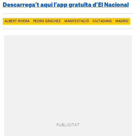
Descarrega’t aquí l’app gratuïta d’El Nacional
ALBERT RIVERA
PEDRO SÁNCHEZ
MANIFESTACIÓ
CIUTADANS
MADRID