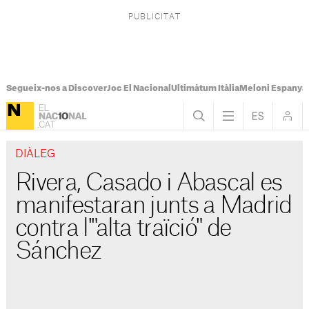
Segueix-nos a Discover
Joc El Nacional
Ultimàtum Itàlia
Meloni Espanya
DIÀLEG
Rivera, Casado i Abascal es
manifestaran junts a Madrid
contra l'"alta traïció" de
Sánchez