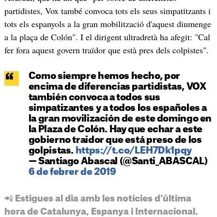
partidistes, Vox també convoca tots els seus simpatitzants i
tots els espanyols a la gran mobilització d'aquest diumenge
a la plaça de Colón". I el dirigent ultradretà ha afegit: "Cal
fer fora aquest govern traïdor que està pres dels colpistes".
Como siempre hemos hecho, por
encima de diferencias partidistas, VOX
también convoca a todos sus
simpatizantes y a todos los españoles a
la gran movilización de este domingo en
la Plaza de Colón. Hay que echar a este
gobierno traidor que está preso de los
golpistas.
https://t.co/LEH7Dk1pqy
— Santiago Abascal (@Santi_ABASCAL)
6 de febrer de 2019
📲 Estigues al dia amb les notícies d’última
hora de Catalunya, Espanya i Internacional.