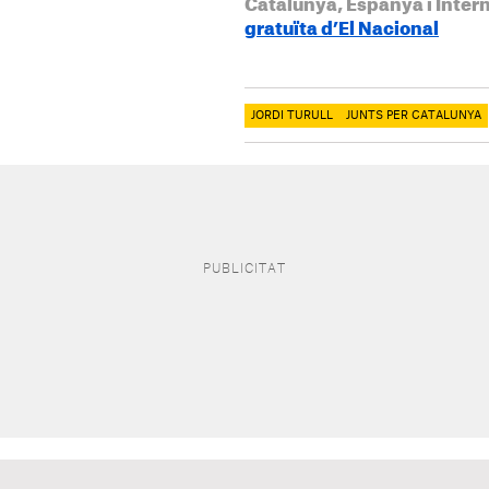
Catalunya, Espanya i Inter
gratuïta d’El Nacional
JORDI TURULL
JUNTS PER CATALUNYA