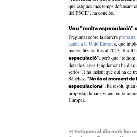
que estigués més temps defensant el
del PSOE", ha conclòs.
Veu "molta especulació" s
Preguntat sobre la darrera
proposta 
català a la Unió Europea
, que impli
materialitzaria fins al 2027, Turull 
", però que "tothom 
especulació
dels de Carles Puigdemont ha dit que
seriós", i ha insistit que qui ha de t
Sánchez. "
No és el moment de f
", ha resolt, quan
especulacions
proposta, dimarts vinent en la reun
Europea.
📲 Estigues al dia amb les n