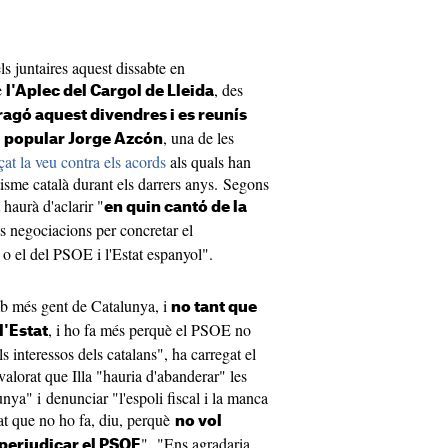
s juntaires aquest dissabte en
e
, des
l'Aplec del Cargol de Lleida
ragó aquest divendres i es reunís
, una de les
l popular Jorge Azcón
at la veu contra els acords
als quals han
ntisme català durant els darrers anys. Segons
 haurà d'aclarir "
en quin cantó de la
 negociacions per concretar el
 o el del PSOE i l'Estat espanyol".
mb més gent de Catalunya, i
no tant que
, i ho fa més perquè el PSOE no
l'Estat
s interessos dels catalans", ha carregat el
 valorat que Illa "hauria d'abanderar" les
nya" i denunciar "l'espoli fiscal i la manca
at que no ho fa, diu, perquè
no vol
". "Ens agradaria
perjudicar el PSOE