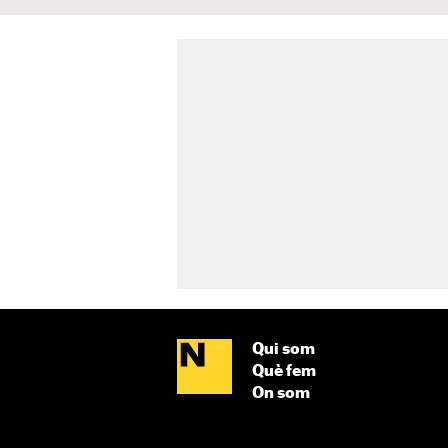
Qui som
Què fem
On som