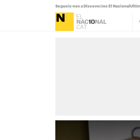
Segueix-nos a Discover
Joc El Nacional
Ultim