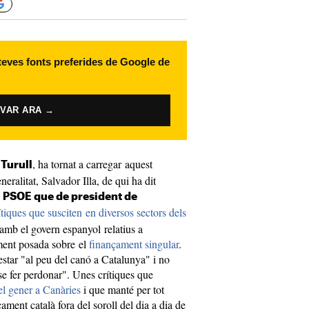
 teves fonts preferides de Google de
IVAR ARA →
, ha tornat a carregar aquest
 Turull
neralitat, Salvador Illa, de qui ha dit
l PSOE que de president de
ítiques que susciten en diversos sectors dels
 amb el govern espanyol relatius a
ment posada sobre el
finançament singular
.
 estar "al peu del canó a Catalunya" i no
-se fer perdonar". Unes crítiques que
 el gener a Canàries
i que manté per tot
çament català fora del soroll del dia a dia de