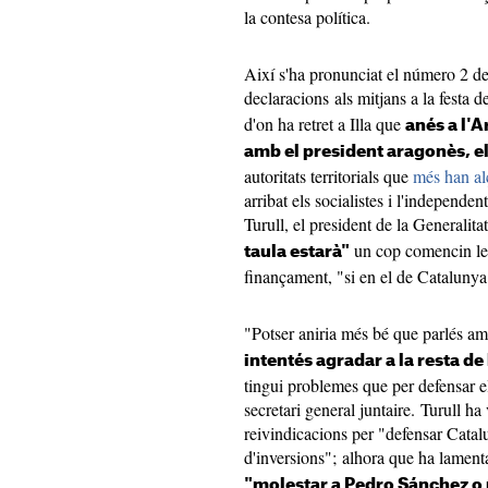
la contesa política.
Així s'ha pronunciat el número 2 del
declaracions als mitjans a la festa d
d'on ha retret a Illa que
anés a l'A
amb el president aragonès, e
autoritats territorials que
més han alç
arribat els socialistes i l'independe
Turull, el president de la Generalitat
un cop comencin les
taula estarà"
finançament, "si en el de Catalunya
"Potser aniria més bé que parlés a
intentés agradar a la resta de 
tingui problemes que per defensar el
secretari general juntaire. Turull ha
reivindicacions per "defensar Catalu
d'inversions"; alhora que ha lament
"molestar a Pedro Sánchez o 