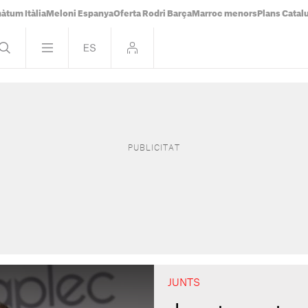
àtum Itàlia
Meloni Espanya
Oferta Rodri Barça
Marroc menors
Plans Catal
JUNTS