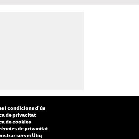
s i condicions d'ús
ca de privacitat
ica de cookies
rències de privacitat
istrar servei Utiq