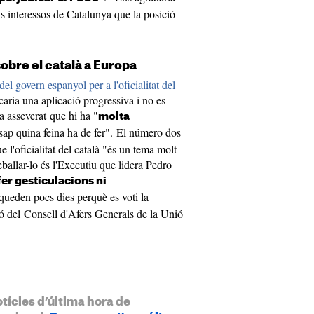
s interessos de Catalunya que la posició
obre el català a Europa
del govern espanyol per a l'oficialitat del
caria una aplicació progressiva i no es
ha asseverat que hi ha "
molta
sap quina feina ha de fer". El número dos
 l'oficialitat del català "és un tema molt
reballar-lo és l'Executiu que lidera Pedro
er gesticulacions ni
 queden pocs dies perquè es voti la
ió del Consell d'Afers Generals de la Unió
otícies d’última hora de