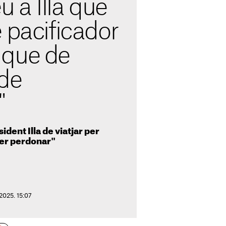
u a Illa que
 pacificador
 que de
 de
"
sident Illa de viatjar per
fer perdonar"
2025. 15:07