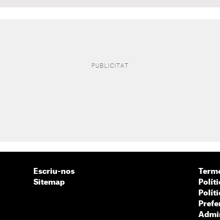
Escriu-nos
Terme
Sitemap
Políti
Polít
Prefe
Admin