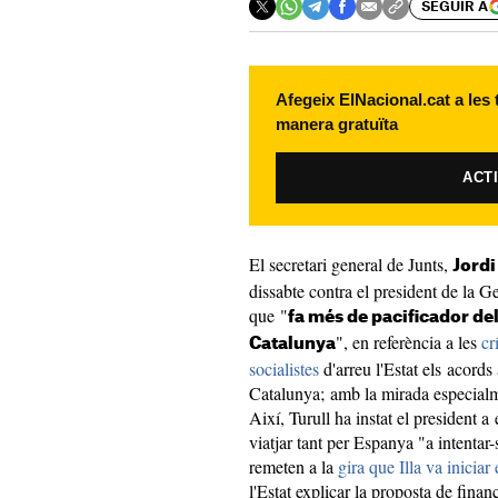
SEGUIR A
Afegeix ElNacional.cat a les
manera gratuïta
ACT
El secretari general de Junts,
Jordi
dissabte contra el president de la Ge
que "
fa més de pacificador de
", en referència a les
cr
Catalunya
socialistes
d'arreu l'Estat els acords
Catalunya; amb la mirada especial
Així, Turull ha instat el president a
viatjar tant per Espanya "a intentar
remeten a la
gira que Illa va iniciar
l'Estat explicar la proposta de finan