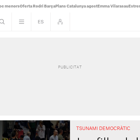
oc menors
Oferta Rodri Barça
Plans Catalunya agost
Emma Vilarasau
Estre
TSUNAMI DEMOCRÀTIC