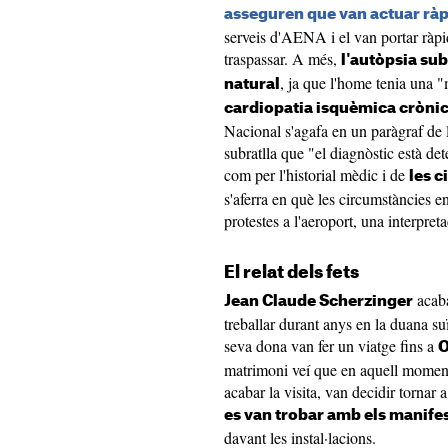
asseguren que van actuar rà
serveis d'AENA i el van portar ràpi
traspassar. A més,
l'autòpsia sub
, ja que l'home tenia una "
natural
cardiopatia isquèmica crònic
Nacional s'agafa en un paràgraf de l
subratlla que "el diagnòstic està det
com per l'historial mèdic i de
les c
s'aferra en què les circumstàncies en
protestes a l'aeroport, una interpre
El relat dels fets
acaba
Jean Claude Scherzinger
treballar durant anys en la duana suï
seva dona van fer un viatge fins a
O
matrimoni veí que en aquell moment
acabar la visita, van decidir tornar a
es van trobar amb els manif
davant les instal·lacions.