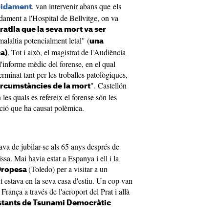
, van intervenir abans que els
pidament
dament a l'Hospital de Bellvitge, on va
ratlla que la seva mort va ser
malaltia potencialment letal" (
una
. Tot i això, el magistrat de l'Audiència
a)
'informe mèdic del forense, en el qual
erminat tant per les troballes patològiques,
". Castellón
ircumstàncies de la mort
 les quals es refereix el forense són les
tació que ha causat polèmica.
va de jubilar-se als 65 anys després de
ssa. Mai havia estat a Espanya i ell i la
(Toledo) per a visitar a un
ropesa
 estava en la seva casa d'estiu. Un cop van
 França a través de l'aeroport del Prat i allà
estants de Tsunami Democràtic