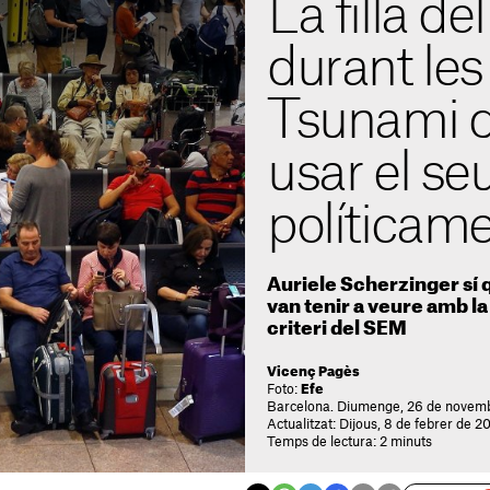
La filla de
durant les
Tsunami 
usar el se
políticam
Auriele Scherzinger sí 
van tenir a veure amb la
criteri del SEM
Vicenç Pagès
Foto:
Efe
Barcelona. Diumenge, 26 de novem
Actualitzat: Dijous, 8 de febrer de 2
Temps de lectura: 2 minuts