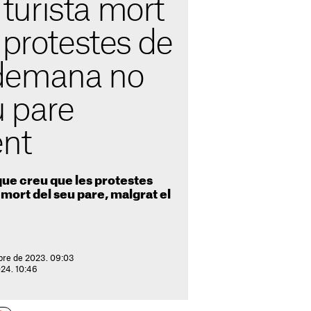
l turista mort
 protestes de
demana no
u pare
ent
que creu que les protestes
 mort del seu pare, malgrat el
bre de 2023. 09:03
024. 10:46