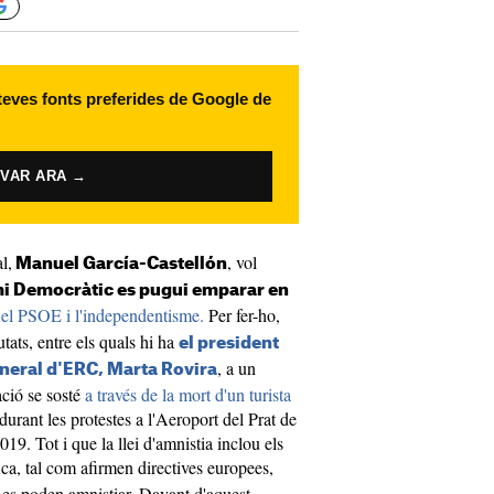
 teves fonts preferides de Google de
IVAR ARA →
l,
, vol
Manuel García-Castellón
mi Democràtic es pugui emparar en
 el PSOE i l'independentisme.
Per fer-ho,
utats, entre els quals hi ha
el president
, a un
eneral d'ERC, Marta Rovira
ció se sosté
a través de la mort d'un turista
durant les protestes a l'Aeroport del Prat de
9. Tot i que la llei d'amnistia inclou els
ica, tal com afirmen directives europees,
 es poden amnistiar. Davant d'aquest