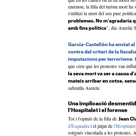
enrenou, la filla del turista mort ha
s'utilitzi la mort del seu pare políti
problemes. No m'agradaria que
", diu Aurelie 
amb fins polítics
García-Castellón ha enviat a
contra del criteri de la fiscali
. 
imputacions per terrorisme
que creu que les protestes van influi
la seva mort va ser a causa d'ai
mateix arribar en cotxe, sens
subratlla Auriele.
Una implicació desmentida
l'Hospitalet i el forense
Tot i l'opinió de la filla de
Jean Cl
d'Esquadra
i el jutjat de
l'Hospitale
estigués vinculada a les protestes. 