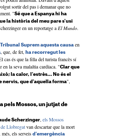
 volgut sortir del pas i demanar que no
cament. "
Sé que a Espanya hi ha
 la història del meu pare s'usi
Scherzinger en un reportatge a
El Mundo
.
en
l Tribunal Suprem aquesta causa
, que, de fet,
a
ha recorregut les
El cas és que la filla del turista francès sí
r en la seva malaltia cardíaca. "
Clar que
xò; la calor, l'estrès... No és el
",
e nervis, que d'aquella forma
 pels Mossos, un jutjat de
,
els Mossos
aude Scherzinger
t de Llobregat
van descartar que la mort
A més, els serveis
d'emergència