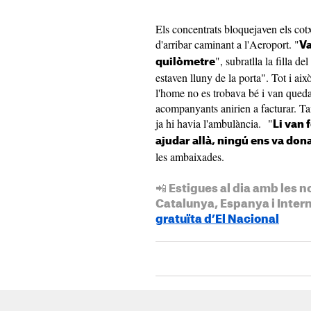
Els concentrats bloquejaven els cot
d'arribar caminant a l'Aeroport. "
Va
", subratlla la filla de
quilòmetre
estaven lluny de la porta". Tot i a
l'home no es trobava bé i van queda
acompanyants anirien a facturar. Ta
ja hi havia l'ambulància. "
Li van 
ajudar allà, ningú ens va don
les ambaixades.
📲 Estigues al dia amb les n
Catalunya, Espanya i Inter
gratuïta d’El Nacional