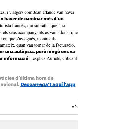
xes, i viatgers com Jean Claude van haver
n haver de caminar més d'un
l turista francès, qui subratlla que "no
ixò, els seus acompanyants es van adonar que
r en què s'assegués, mentre els
nmateix, quan van tornar de la facturació,
fer una autòpsia, però ningú ens va
", explica Auriele, criticant
ar informació
otícies d’última hora de
nacional.
Descarrega’t aquí l’app
MÉS