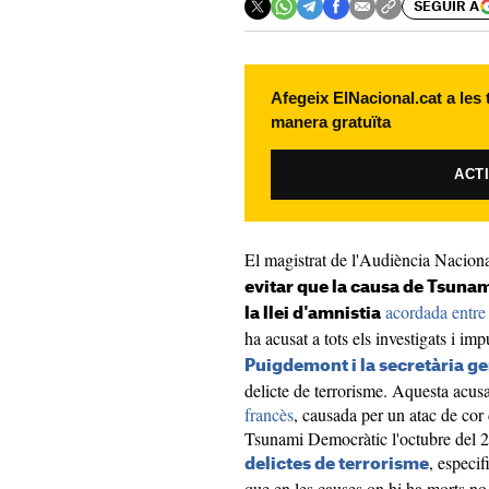
SEGUIR A
Afegeix ElNacional.cat a les
manera gratuïta
ACT
El magistrat de l'Audiència Naciona
evitar que la causa de Tsuna
acordada entre
la llei d'amnistia
ha acusat a tots els investigats i imp
Puigdemont i la secretària g
delicte de terrorisme. Aquesta acusa
francès
, causada per un atac de cor 
Tsunami Democràtic l'octubre del 201
, especif
delictes de terrorisme
que en les causes on hi ha morts no