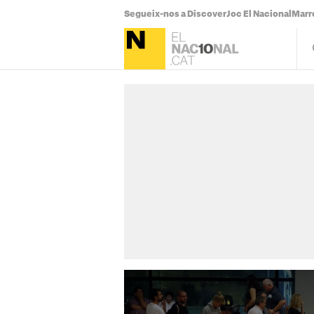
Segueix-nos a Discover
Joc El Nacional
Marr