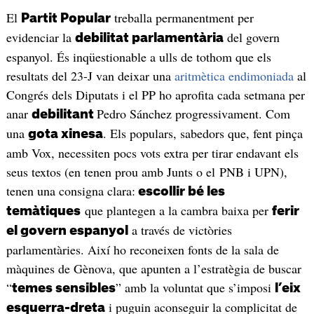
El
treballa permanentment per
Partit Popular
evidenciar la
del govern
debilitat parlamentària
espanyol. És inqüestionable a ulls de tothom que els
resultats del 23-J van deixar una
aritmètica endimoniada
al
Congrés dels Diputats i el PP ho aprofita cada setmana per
anar
Pedro Sánchez progressivament. Com
debilitant
una
. Els populars, sabedors que, fent pinça
gota xinesa
amb Vox, necessiten pocs vots extra per tirar endavant els
seus textos (en tenen prou amb Junts o el PNB i UPN),
tenen una consigna clara:
escollir bé les
que plantegen a la cambra baixa per
temàtiques
ferir
a través de victòries
el govern espanyol
parlamentàries. Així ho reconeixen fonts de la sala de
màquines de Gènova, que apunten a l’estratègia de buscar
“
” amb la voluntat que s’imposi
temes sensibles
l’eix
i puguin aconseguir la complicitat de
esquerra-dreta