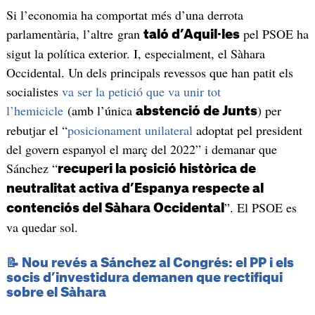
Si l’economia ha comportat més d’una derrota
parlamentària, l’altre gran
pel PSOE ha
taló d’Aquil·les
sigut la política exterior. I, especialment, el Sàhara
Occidental. Un dels principals revessos que han patit els
socialistes
va ser la petició que va unir tot
l’hemicicle
(amb l’única
) per
abstenció de Junts
rebutjar el “
posicionament unilateral
adoptat pel president
del govern espanyol el març del 2022” i demanar que
Sánchez “
recuperi la posició històrica de
neutralitat activa d’Espanya respecte al
”. El PSOE es
contenciós del Sàhara Occidental
va quedar sol.
📝 Nou revés a Sánchez al Congrés: el PP i els
socis d’investidura demanen que rectifiqui
sobre el Sàhara