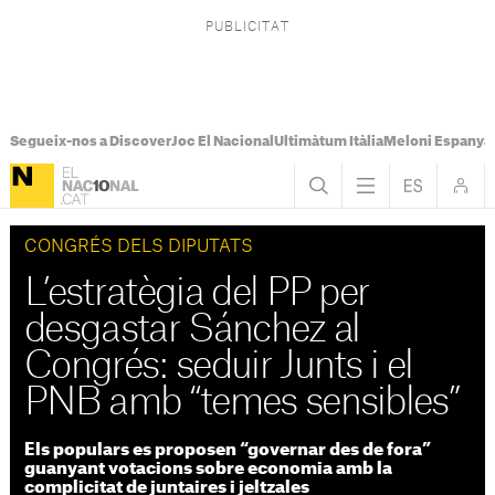
Segueix-nos a Discover
Joc El Nacional
Ultimàtum Itàlia
Meloni Espanya
CONGRÉS DELS DIPUTATS
L’estratègia del PP per
desgastar Sánchez al
Congrés: seduir Junts i el
PNB amb “temes sensibles”
Els populars es proposen “governar des de fora”
guanyant votacions sobre economia amb la
complicitat de juntaires i jeltzales