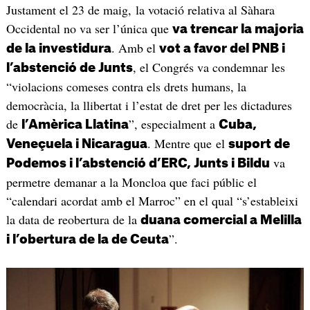
Justament el 23 de maig, la votació relativa al Sàhara
Occidental no va ser l’única que
va trencar la majoria
. Amb el
de la investidura
vot a favor del PNB i
, el Congrés va condemnar les
l’abstenció de Junts
“violacions comeses contra els drets humans, la
democràcia, la llibertat i l’estat de dret per les dictadures
de
”, especialment a
l’Amèrica Llatina
Cuba,
. Mentre que el
Veneçuela i Nicaragua
suport de
va
Podemos i l’abstenció d’ERC, Junts i Bildu
permetre demanar a la Moncloa que faci públic el
“calendari acordat amb el Marroc” en el qual “s’estableixi
la data de reobertura de la
duana comercial a Melilla
”.
i l’obertura de la de Ceuta