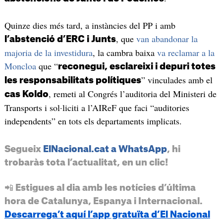
Quinze dies més tard, a instàncies del PP i amb
, que
van abandonar la
l’abstenció d’ERC i Junts
majoria de la investidura
, la cambra baixa
va reclamar a la
Moncloa
que “
reconegui, esclareixi i depuri totes
” vinculades amb el
les responsabilitats polítiques
, remeti al Congrés l’auditoria del Ministeri de
cas Koldo
Transports i sol·liciti a l’AIReF que faci “auditories
independents” en tots els departaments implicats.
Segueix
ElNacional.cat a WhatsApp
, hi
trobaràs tota l’actualitat, en un clic!
📲 Estigues al dia amb les notícies d’última
hora de Catalunya, Espanya i Internacional.
Descarrega’t aquí l’app gratuïta d’El Nacional