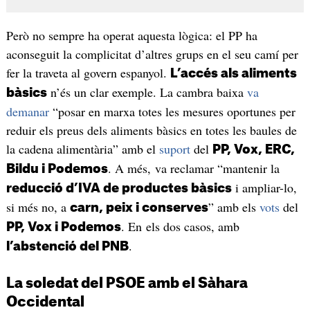
Però no sempre ha operat aquesta lògica: el PP ha
aconseguit la complicitat d’altres grups en el seu camí per
fer la traveta al govern espanyol.
L’accés als aliments
n’és un clar exemple. La cambra baixa
va
bàsics
demanar
“posar en marxa totes les mesures oportunes per
reduir els preus dels aliments bàsics en totes les baules de
la cadena alimentària” amb el
suport
del
PP, Vox, ERC,
. A més, va reclamar “mantenir la
Bildu i Podemos
i ampliar-lo,
reducció d’IVA de productes bàsics
si més no, a
” amb els
vots
del
carn, peix i conserves
. En els dos casos, amb
PP, Vox i Podemos
.
l’abstenció del PNB
La soledat del PSOE amb el Sàhara
Occidental