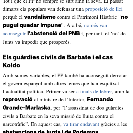
Tot i que el PP no sempre se surt amb la seva. El passat
dimarts els populars van defensar una
proposició de llei
perquè el
contra el Patrimoni Històric “
vandalisme
no
”. Ara bé,
només van
pugui quedar impune
aconseguir
i, per tant, el ‘no’ de
l’abstenció del PNB
Junts va impedir que prosperés.
Els guàrdies civils de Barbate i el cas
Koldo
Amb sumes variables, el PP també ha aconseguit derrotar
el govern espanyol amb altres temes que han esquitxat
l’actualitat política. Primer va ser
a finals de febrer
, amb la
al ministre de l’Interior,
reprovació
Fernando
, per “l’assassinat de dos guàrdies
Grande-Marlaska
civils a Barbate en la seva missió de lluita contra el
narcotràfic”. En aquest cas,
va tirar endavant
gràcies a les
.
abstencions de Junts i de Podemos