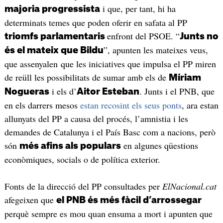
i que, per tant, hi ha
majoria progressista
determinats temes que poden oferir en safata al PP
enfront del PSOE. “
triomfs parlamentaris
Junts no
”, apunten les mateixes veus,
és el mateix que Bildu
que assenyalen que les iniciatives que impulsa el PP miren
de reüll les possibilitats de sumar amb els de
Míriam
i els d’
. Junts i el PNB, que
Nogueras
Aitor Esteban
en els darrers mesos
estan recosint els seus ponts
, ara estan
allunyats del PP a causa del procés, l’amnistia i les
demandes de Catalunya i el País Basc com a nacions, però
són
en algunes qüestions
més afins als populars
econòmiques, socials o de política exterior.
Fonts de la direcció del PP consultades per
ElNacional.cat
afegeixen que
el PNB és més fàcil d’arrossegar
perquè sempre es mou quan ensuma a mort i apunten que