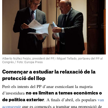
Alberto Núñez Feijóo, president del PP, i Miguel Tellado, portaveu del PP al
Congrés / Foto: Europa Press
Començar a estudiar la relaxació de la
protecció del llop
Però els intents del PP d’anar esmicolant la majoria
d’investidura
no es limiten a temes econòmics o
. A finals d’abril, els populars
van
de política exterior
aconseguir
que es comencés a tramitar una proposició de