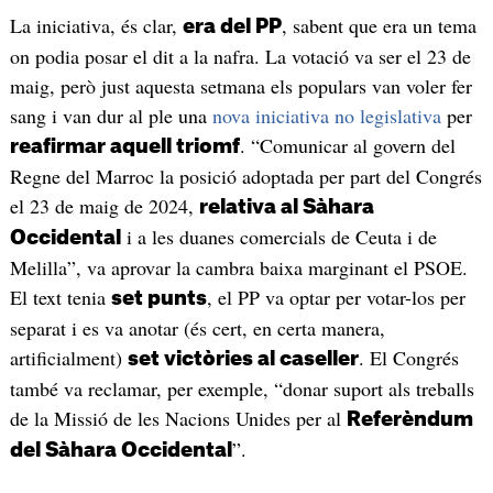
La iniciativa, és clar,
, sabent que era un tema
era del PP
on podia posar el dit a la nafra. La votació va ser el 23 de
maig, però just aquesta setmana els populars van voler fer
sang i van dur al ple una
nova iniciativa no legislativa
per
. “Comunicar al govern del
reafirmar aquell triomf
Regne del Marroc la posició adoptada per part del Congrés
el 23 de maig de 2024,
relativa al Sàhara
i a les duanes comercials de Ceuta i de
Occidental
Melilla”, va aprovar la cambra baixa marginant el PSOE.
El text tenia
, el PP va optar per votar-los per
set punts
separat i es va anotar (és cert, en certa manera,
artificialment)
. El Congrés
set victòries al caseller
també va reclamar, per exemple, “donar suport als treballs
de la Missió de les Nacions Unides per al
Referèndum
”.
del Sàhara Occidental