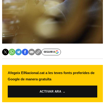
SEGUIR A
Afegeix ElNacional.cat a les teves fonts preferides de
Google de manera gratuïta
ACTIVAR ARA →