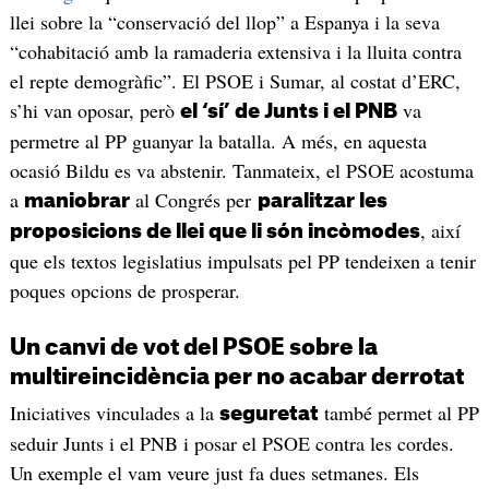
llei sobre la “conservació del llop” a Espanya i la seva
“cohabitació amb la ramaderia extensiva i la lluita contra
el repte demogràfic”. El PSOE i Sumar, al costat d’ERC,
s’hi van oposar, però
va
el ‘sí’ de Junts i el PNB
permetre al PP guanyar la batalla. A més, en aquesta
ocasió Bildu es va abstenir. Tanmateix, el PSOE acostuma
a
al Congrés per
maniobrar
paralitzar les
, així
proposicions de llei que li són incòmodes
que els textos legislatius impulsats pel PP tendeixen a tenir
poques opcions de prosperar.
Un canvi de vot del PSOE sobre la
multireincidència per no acabar derrotat
Iniciatives vinculades a la
també permet al PP
seguretat
seduir Junts i el PNB i posar el PSOE contra les cordes.
Un exemple el vam veure just fa dues setmanes. Els